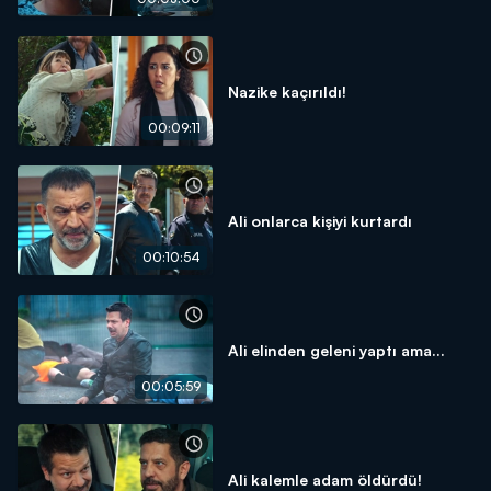
Nazike kaçırıldı!
00:09:11
Ali onlarca kişiyi kurtardı
00:10:54
Ali elinden geleni yaptı ama...
00:05:59
Ali kalemle adam öldürdü!