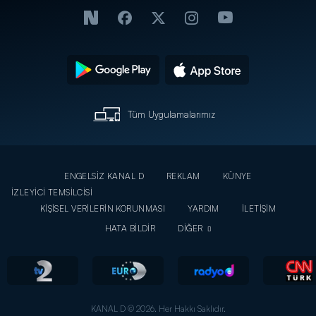
Tüm Uygulamalarımız
ENGELSİZ KANAL D
REKLAM
KÜNYE
İZLEYİCİ TEMSİLCİSİ
KİŞİSEL VERİLERİN KORUNMASI
YARDIM
İLETİŞİM
HATA BİLDİR
DİĞER
KANAL D © 2026. Her Hakkı Saklıdır.