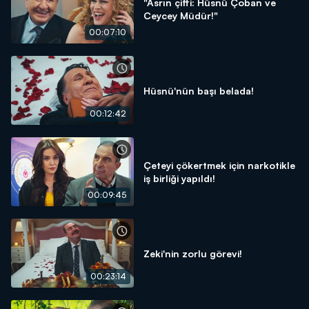
"Asrın çifti: Hüsnü Çoban ve
Ceycey Müdür!"
00:07:10
Hüsnü'nün başı belada!
00:12:42
Çeteyi çökertmek için narkotikle
iş birliği yapıldı!
00:09:45
Zeki'nin zorlu görevi!
00:23:14