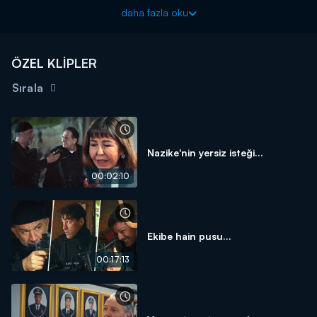
Arka Sokaklar yeni bölümüyle cuma akşamı 20.00'da Kanal
daha fazla oku
D'de!
ÖZEL KLİPLER
Sırala
Nazike'nin yersiz isteği...
00:02:10
Ekibe hain pusu...
00:17:13