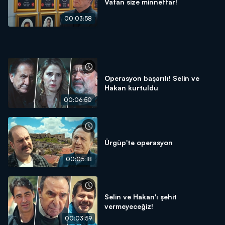
Vatan size minnettar!
00:03:58
Operasyon başarılı! Selin ve
Hakan kurtuldu
00:06:50
Ürgüp'te operasyon
00:05:18
Selin ve Hakan'ı şehit
vermeyeceğiz!
00:03:59