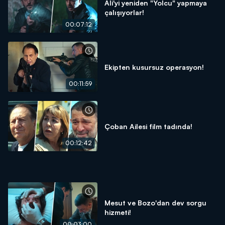
Ali'yi yeniden "Yolcu" yapmaya
çalışıyorlar!
00:07:12
Ekipten kusursuz operasyon!
00:11:59
Çoban Ailesi film tadında!
00:12:42
Mesut ve Bozo'dan dev sorgu
hizmeti!
00:03:00