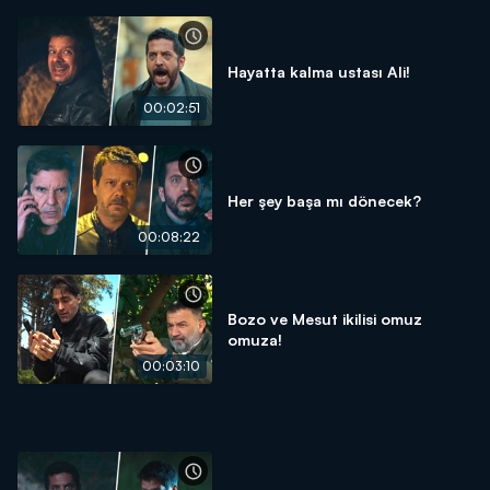
Hayatta kalma ustası Ali!
00:02:51
Her şey başa mı dönecek?
00:08:22
Bozo ve Mesut ikilisi omuz
omuza!
00:03:10