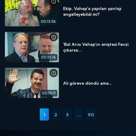
Ekip, Vahap'a yapılan şantajı
engelleyebildi mi?
00:13:56
'Bal Arısı Vahap'ın eniştesi Fevzi
çıkarsa...
00:10:16
Ali göreve döndü ama...
00:10:11
1
2
3
...
90