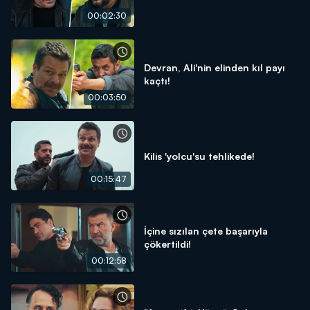
00:02:30
Devran, Ali'nin elinden kıl payı
kaçtı!
00:03:50
Kilis 'yolcu'su tehlikede!
00:15:47
İçine sızılan çete başarıyla
çökertildi!
00:12:58