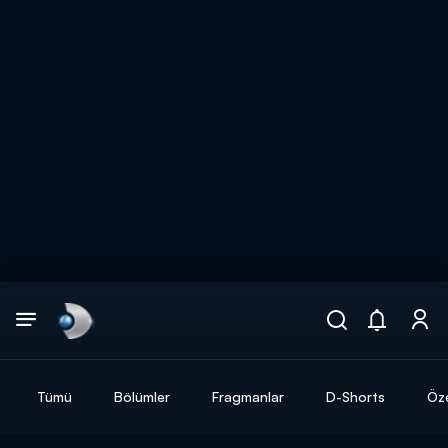
Arama
muhteşem ikili
ARAMA SONUÇLARI
Tümü
Bölümler
Fragmanlar
D-Shorts
Öze
DİĞER SONUÇLAR