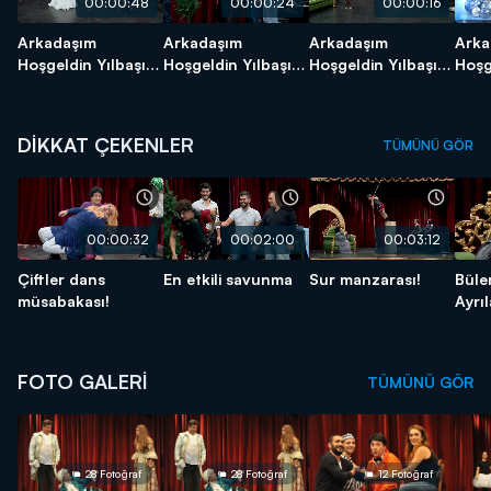
00:00:48
00:00:24
00:00:16
Arkadaşım
Arkadaşım
Arkadaşım
Arka
Hoşgeldin Yılbaşı
Hoşgeldin Yılbaşı
Hoşgeldin Yılbaşı
Hoşg
Özel Fragmanı - 2
Özel Fragmanı - 3
Özel Fragmanı - 8
Özel
DİKKAT ÇEKENLER
TÜMÜNÜ GÖR
00:00:32
00:02:00
00:03:12
Çiftler dans
En etkili savunma
Sur manzarası!
Büle
müsabakası!
Ayrı
FOTO GALERİ
TÜMÜNÜ GÖR
28 Fotoğraf
28 Fotoğraf
12 Fotoğraf