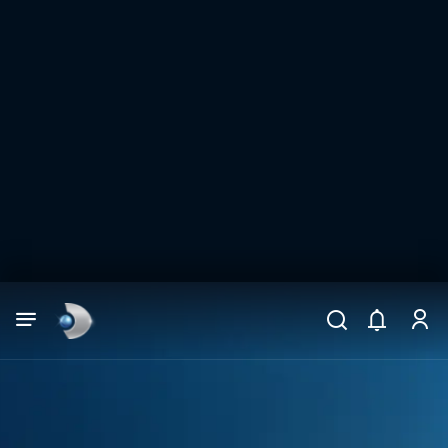
Arama
muhteşem ikili
ARAMA SONUÇLARI
DİĞER SONUÇLAR