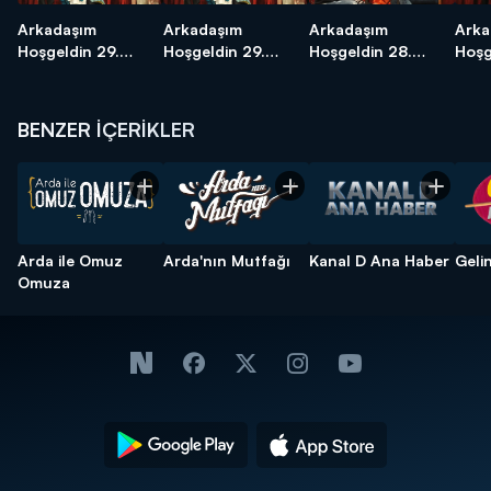
Arkadaşım
Arkadaşım
Arkadaşım
Arka
Hoşgeldin 29.
Hoşgeldin 29.
Hoşgeldin 28.
Hoşg
Bölüm
Bölüm
Bölüm
Böl
BENZER İÇERİKLER
Arda ile Omuz
Arda'nın Mutfağı
Kanal D Ana Haber
Geli
Omuza