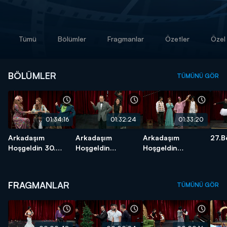
Tümü
Bölümler
Fragmanlar
Özetler
Özel 
BÖLÜMLER
TÜMÜNÜ GÖR
01:34:16
01:32:24
01:33:20
Arkadaşım
Arkadaşım
Arkadaşım
27.B
Hoşgeldin 30.
Hoşgeldin
Hoşgeldin
Bölüm
29.Bölüm
28.Bölüm
FRAGMANLAR
TÜMÜNÜ GÖR