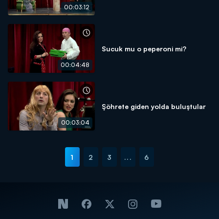
00:03:12
Sucuk mu o peperoni mi?
00:04:48
Şöhrete giden yolda buluştular
00:03:04
1
2
3
...
6