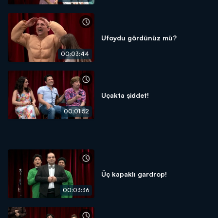
Ufoydu gördünüz mü?
00:03:44
Uçakta şiddet!
00:01:52
Üç kapaklı gardrop!
00:03:36