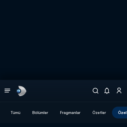
Arama
muhteşem ikili
ARAMA SONUÇLARI
Tümü
Bölümler
Fragmanlar
Özetler
Özel
DİĞER SONUÇLAR