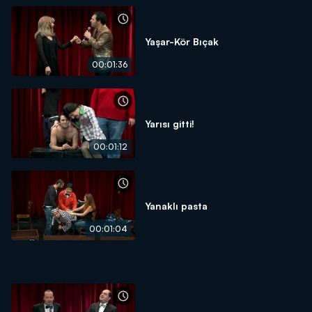
Yaşar-Kör Bıçak
00:01:36
Yarısı gitti!
00:01:12
Yanaklı pasta
00:01:04