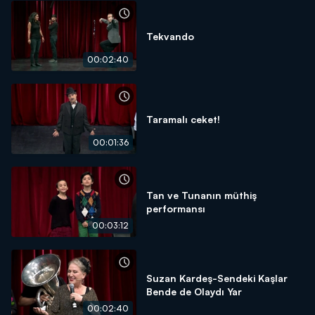
Tekvando
00:02:40
Taramalı ceket!
00:01:36
Tan ve Tunanın müthiş
performansı
00:03:12
Suzan Kardeş-Sendeki Kaşlar
Bende de Olaydı Yar
00:02:40