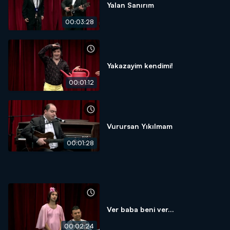
Yalan Sanırım
00:03:28
Yakazayim kendimi!
00:01:12
Vurursan Yıkılmam
00:01:28
Ver baba beni ver...
00:02:24