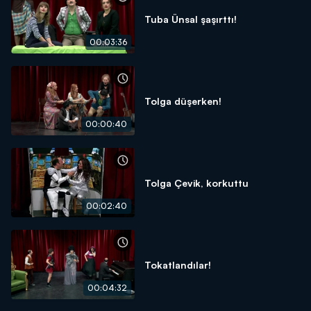
Tuba Ünsal şaşırttı!
00:03:36
Tolga düşerken!
00:00:40
Tolga Çevik, korkuttu
00:02:40
Tokatlandılar!
00:04:32