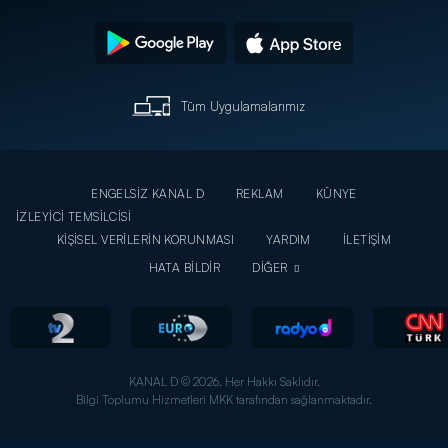
Tüm Uygulamalarımız
ENGELSİZ KANAL D
REKLAM
KÜNYE
İZLEYİCİ TEMSİLCİSİ
KİŞİSEL VERİLERİN KORUNMASI
YARDIM
İLETİŞİM
HATA BİLDİR
DİĞER
KANAL D © 2026. Her Hakkı Saklıdır.
Bilgi Toplumu Hizmetleri MKK tarafından sağlanmaktadır.