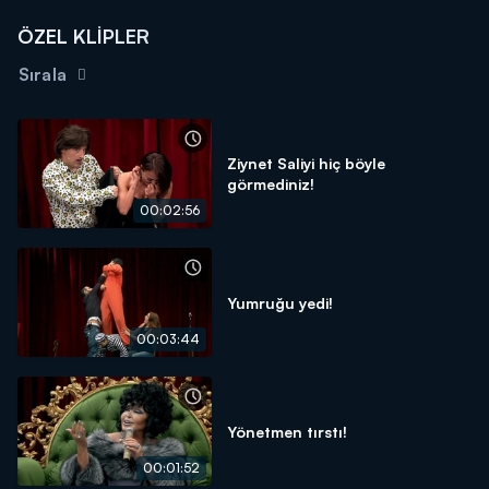
ÖZEL KLİPLER
Sırala
Ziynet Saliyi hiç böyle
görmediniz!
00:02:56
Yumruğu yedi!
00:03:44
Yönetmen tırstı!
00:01:52