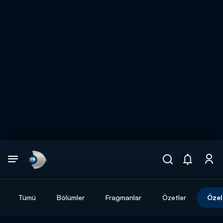
Arama
muhteşem ikili
ARAMA SONUÇLARI
Tümü
Bölümler
Fragmanlar
Özetler
Özel
DİĞER SONUÇLAR