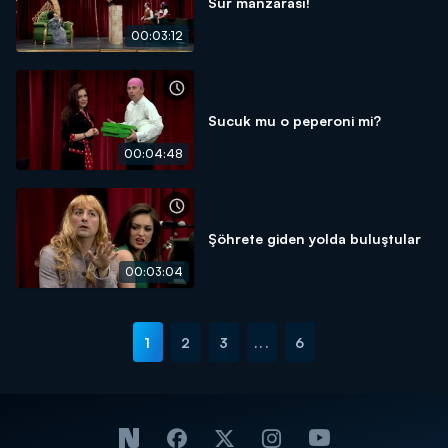
Sur manzarası!
00:03:12
Sucuk mu o peperoni mi?
00:04:48
Şöhrete giden yolda buluştular
00:03:04
1
2
3
...
6