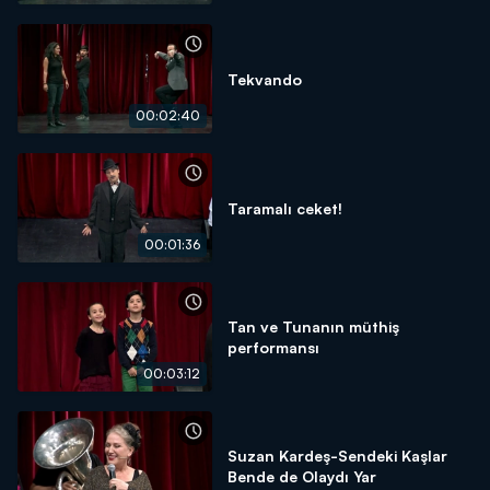
Tekvando
00:02:40
Taramalı ceket!
00:01:36
Tan ve Tunanın müthiş
performansı
00:03:12
Suzan Kardeş-Sendeki Kaşlar
Bende de Olaydı Yar