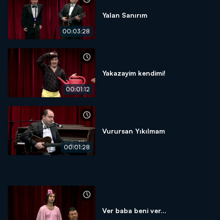
Yalan Sanırım
00:03:28
Yakazayim kendimi!
00:01:12
Vurursan Yıkılmam
00:01:28
Ver baba beni ver...