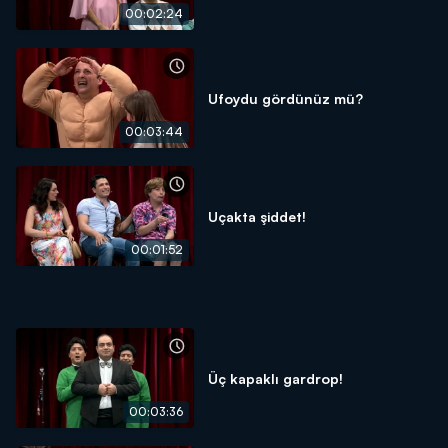
00:02:24
Ufoydu gördünüz mü?
00:03:44
Uçakta şiddet!
00:01:52
Üç kapaklı gardrop!
00:03:36