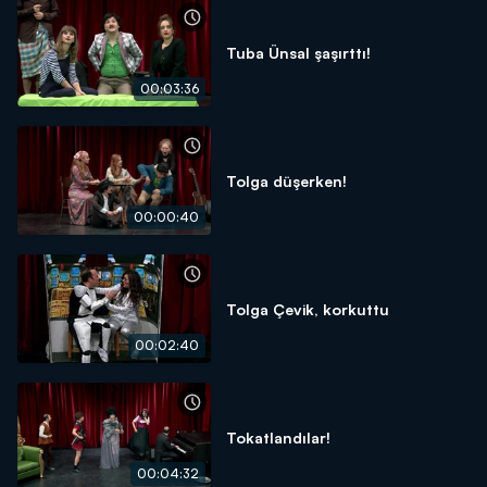
Tuba Ünsal şaşırttı!
00:03:36
Tolga düşerken!
00:00:40
Tolga Çevik, korkuttu
00:02:40
Tokatlandılar!
00:04:32