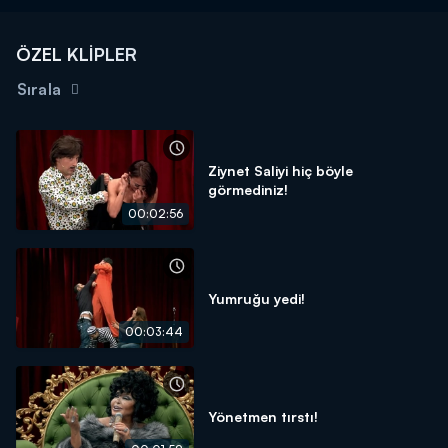
ÖZEL KLİPLER
Sırala
Ziynet Saliyi hiç böyle
görmediniz!
00:02:56
Yumruğu yedi!
00:03:44
Yönetmen tırstı!