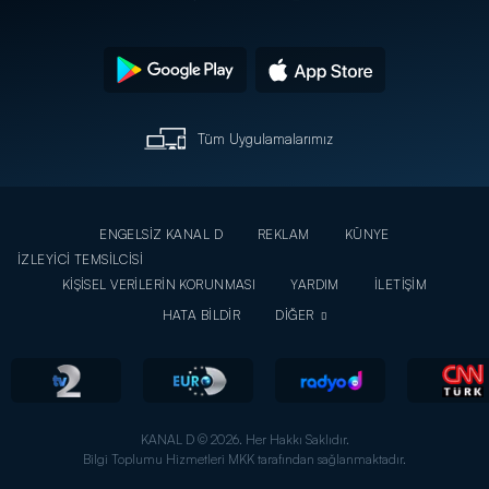
Tüm Uygulamalarımız
ENGELSİZ KANAL D
REKLAM
KÜNYE
İZLEYİCİ TEMSİLCİSİ
KİŞİSEL VERİLERİN KORUNMASI
YARDIM
İLETİŞİM
HATA BİLDİR
DİĞER
KANAL D © 2026. Her Hakkı Saklıdır.
Bilgi Toplumu Hizmetleri MKK tarafından sağlanmaktadır.