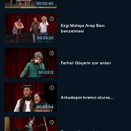
00:02:40
Ezgi Molaya Arap Bacı
benzetmesi
00:03:20
Ferhat Göçerin zor anları
00:03:12
Arkadaşım kremci olursa...
00:03:04