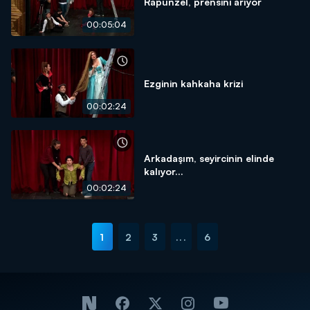
Rapunzel, prensini arıyor
00:05:04
Ezginin kahkaha krizi
00:02:24
Arkadaşım, seyircinin elinde
kalıyor...
00:02:24
1
2
3
...
6