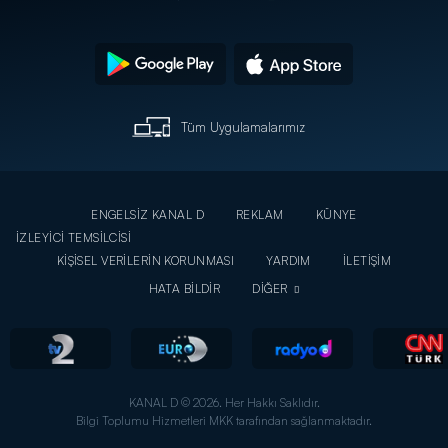
Tüm Uygulamalarımız
ENGELSİZ KANAL D
REKLAM
KÜNYE
İZLEYİCİ TEMSİLCİSİ
KİŞİSEL VERİLERİN KORUNMASI
YARDIM
İLETİŞİM
HATA BİLDİR
DİĞER
KANAL D © 2026. Her Hakkı Saklıdır.
Bilgi Toplumu Hizmetleri MKK tarafından sağlanmaktadır.