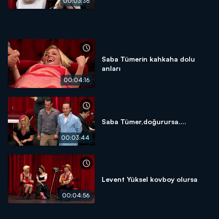
00:03:36
Saba Tümerin kahkaha dolu
anları
00:04:16
Saba Tümer,doğurursa....
00:03:44
Levent Yüksel kovboy olursa
00:04:56