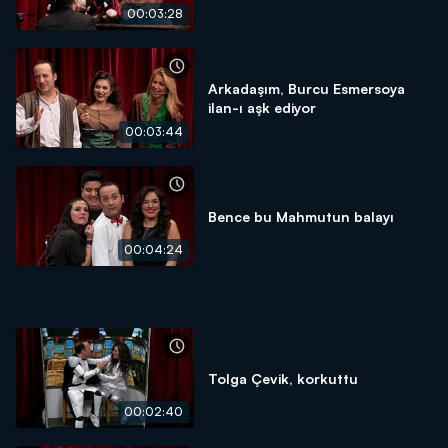
00:03:28
Arkadaşım, Burcu Esmersoya
ilan-ı aşk ediyor
00:03:44
Bence bu Mahmutun balayı
00:04:24
Tolga Çevik, korkuttu
00:02:40