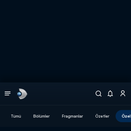
Arama
muhteşem ikili
ARAMA SONUÇLARI
Tümü
Bölümler
Fragmanlar
Özetler
Özel
DİĞER SONUÇLAR