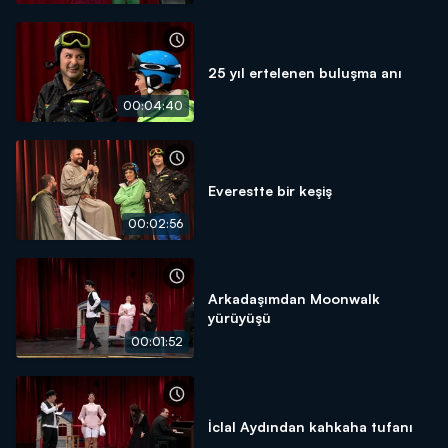
25 yıl ertelenen buluşma anı
00:04:40
Everestte bir keşiş
00:02:56
Arkadaşımdan Moonwalk
yürüyüşü
00:01:52
İclal Aydından kahkaha tufanı