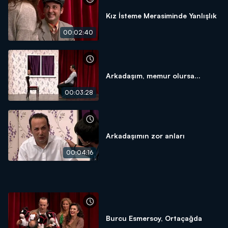
Kız İsteme Merasiminde Yanlışlık
00:02:40
Arkadaşım, memur olursa...
00:03:28
Arkadaşımın zor anları
00:04:16
Burcu Esmersoy, Ortaçağda