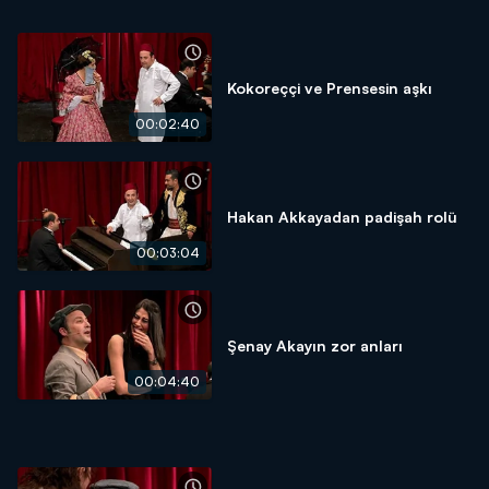
Kokoreççi ve Prensesin aşkı
00:02:40
Hakan Akkayadan padişah rolü
00:03:04
Şenay Akayın zor anları
00:04:40