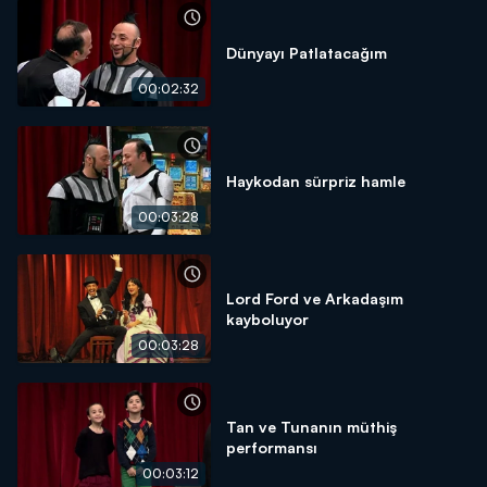
Dünyayı Patlatacağım
00:02:32
Haykodan sürpriz hamle
00:03:28
Lord Ford ve Arkadaşım
kayboluyor
00:03:28
Tan ve Tunanın müthiş
performansı
00:03:12