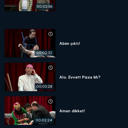
00:02:56
Abim çıktı!
00:02:32
Alo, Evvett Pizza Mı?
00:03:28
Aman dikkat!
00:02:24