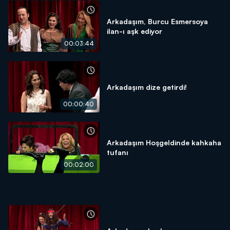
Arkadaşım, Burcu Esmersoya
ilan-ı aşk ediyor
00:03:44
Arkadaşım dize getirdi!
00:00:40
Arkadaşım Hoşgeldinde kahkaha
tufanı
00:02:00