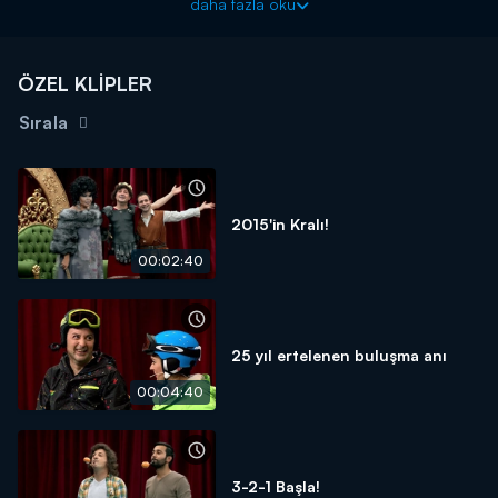
daha fazla oku
ÖZEL KLİPLER
Sırala
2015'in Kralı!
00:02:40
25 yıl ertelenen buluşma anı
00:04:40
3-2-1 Başla!