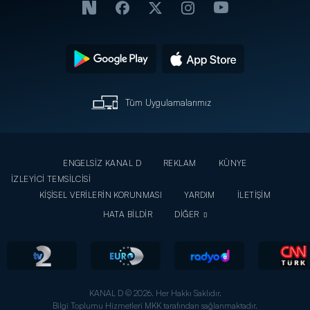
Tüm Uygulamalarımız
ENGELSİZ KANAL D
REKLAM
KÜNYE
İZLEYİCİ TEMSİLCİSİ
KİŞİSEL VERİLERİN KORUNMASI
YARDIM
İLETİŞİM
HATA BİLDİR
DİĞER
KANAL D © 2026. Her Hakkı Saklıdır.
Bilgi Toplumu Hizmetleri MKK tarafından sağlanmaktadır.