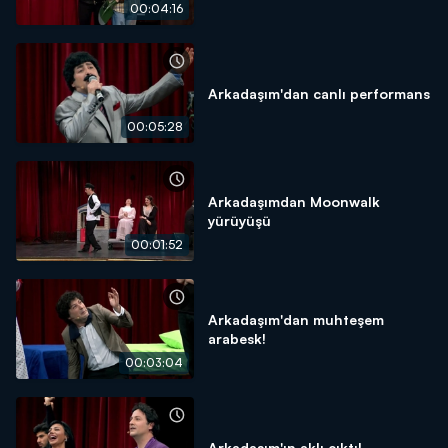
00:04:16
Arkadaşım'dan canlı performans
00:05:28
Arkadaşımdan Moonwalk
yürüyüşü
00:01:52
Arkadaşım'dan muhteşem
arabesk!
00:03:04
Arkadaşım'ın aklı çıktı!