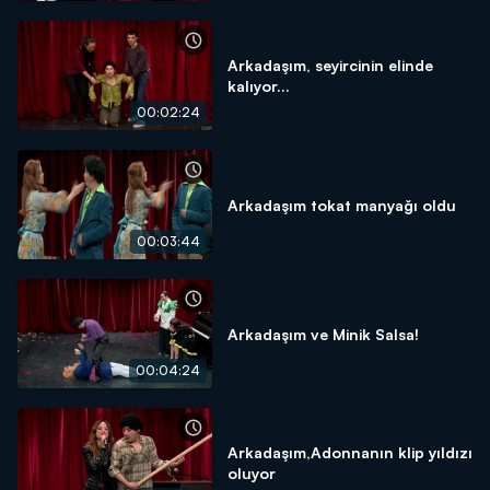
Arkadaşım, seyircinin elinde
kalıyor...
00:02:24
Arkadaşım tokat manyağı oldu
00:03:44
Arkadaşım ve Minik Salsa!
00:04:24
Arkadaşım,Adonnanın klip yıldızı
oluyor