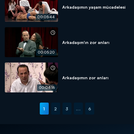
Arkadaşımın yaşam mücadelesi
00:05:44
Arkadaşım'ın zor anları
00:05:20
Arkadaşımın zor anları
00:04:16
1
2
3
...
6