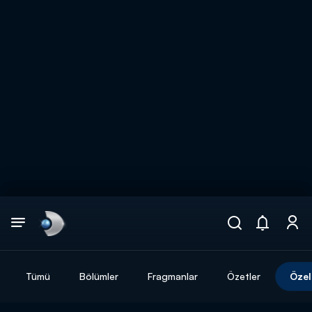
Arama
muhteşem ikili
ARAMA SONUÇLARI
Tümü
Bölümler
Fragmanlar
Özetler
Özel
DİĞER SONUÇLAR