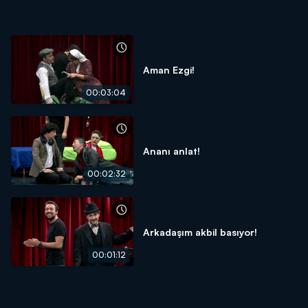
Aman Ezgi!
00:03:04
Ananı anlat!
00:02:32
Arkadaşım akbil basıyor!
00:01:12