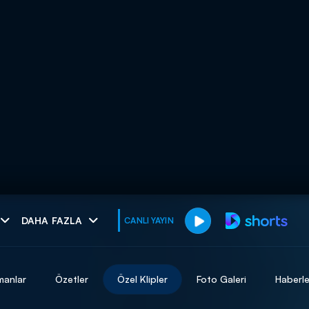
muhteşem ikili
DAHA FAZLA
CANLI YAYIN
I
manlar
Özetler
Özel Klipler
Foto Galeri
Haberle