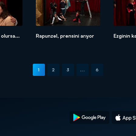
olursa...
Rapunzel, prensini arıyor
Ezginin k
1
2
3
...
6