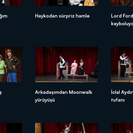
ağım
Haykodan sürpriz hamle
Lord For
kayboluy
ş
Arkadaşımdan Moonwalk
İclal Ayd
yürüyüşü
tufanı