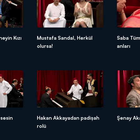
eyin Kızı
Mustafa Sandal, Herkül
Saba Tüm
olursa!
anları
sesin
Hakan Akkayadan padişah
Şenay Aka
rolü