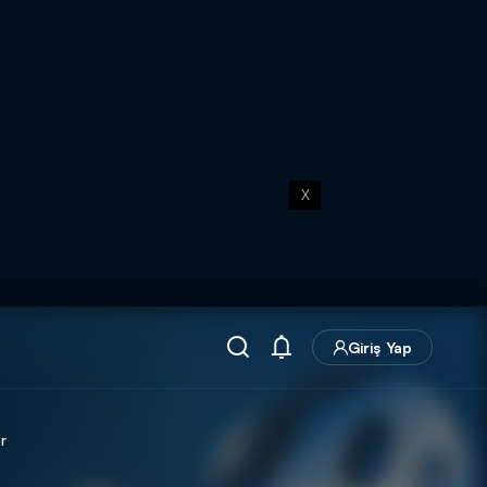
X
Giriş Yap
r