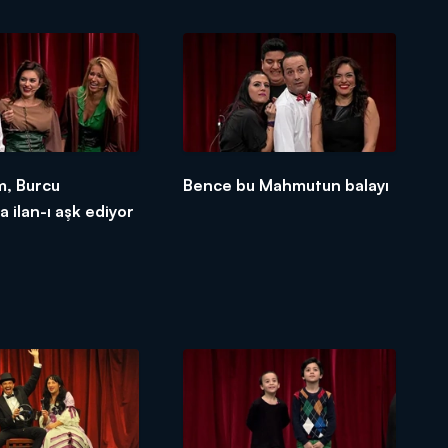
m, Burcu
Bence bu Mahmutun balayı
 ilan-ı aşk ediyor