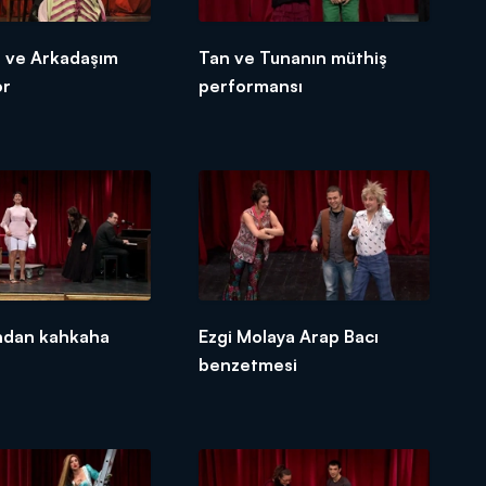
d ve Arkadaşım
Tan ve Tunanın müthiş
or
performansı
ından kahkaha
Ezgi Molaya Arap Bacı
benzetmesi