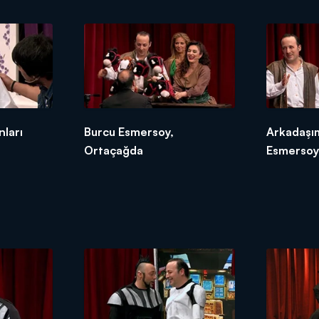
nları
Burcu Esmersoy,
Arkadaşı
Ortaçağda
Esmersoya