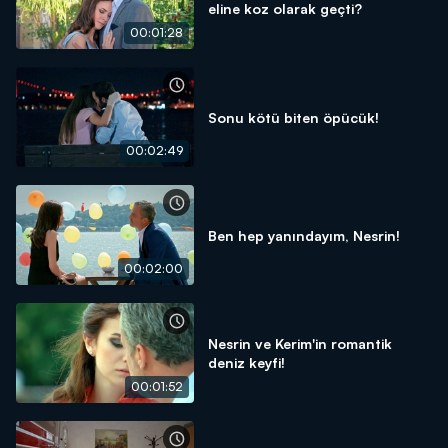
eline koz olarak geçti?
00:01:28
Sonu kötü biten öpücük!
00:02:49
Ben hep yanındayım, Nesrin!
00:02:00
Nesrin ve Kerim'in romantik
deniz keyfi!
00:01:52