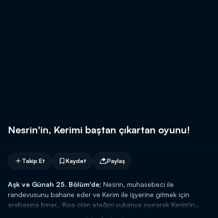
Nesrin'in, Kerimi baştan çıkartan oyunu!
Takip Et
Kaydet
Paylaş
Aşk ve Günah 25. Bölüm'de;
Nesrin, muhasebeci ile
randevusunu bahane eder ve Kerim ile işyerine gitmek için
arabasına biner.. Kısa olan eteğini yukarıya sıyırarak Kerim'in
bakmasını sağlar..