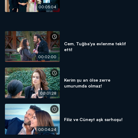
00:05:04
Cem, Tuğba'ya evlenme teklif
etti!
00:02:00
Kerim şu an ölse zerre
umurumda olmaz!
00:01:28
Filiz ve Cüneyt aşk sarhoşu!
00:04:24