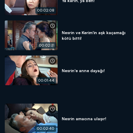
Ya karın, ya ben!
00:02:08
Nesrin ve Kerim'in aşk kaçamağı
kötü bitti!
00:02:31
Nesrin'e anne dayağı!
00:01:44
Nesrin amacına ulaşır!
00:02:40