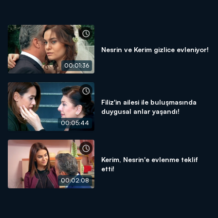
Nesrin ve Kerim gizlice evleniyor!
00:01:36
Filiz'in ailesi ile buluşmasında
duygusal anlar yaşandı!
00:05:44
Kerim, Nesrin'e evlenme teklif
etti!
00:02:08