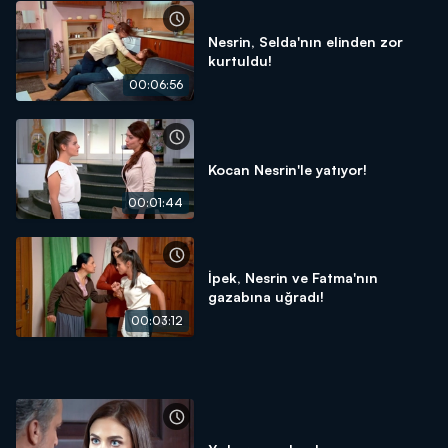
Nesrin, Selda'nın elinden zor
kurtuldu!
00:06:56
Kocan Nesrin'le yatıyor!
00:01:44
İpek, Nesrin ve Fatma'nın
gazabına uğradı!
00:03:12