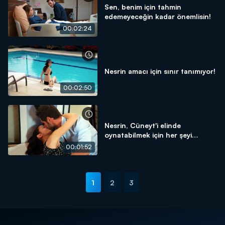
Sen, benim için tahmin
edemeyeceğin kadar önemlisin!
00:02:24
Nesrin amacı için sınır tanımıyor!
00:02:50
Nesrin, Cüneyt'i elinde
oynatabilmek için her şeyi
yapıyor!
00:01:52
1
2
3