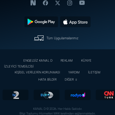
Tüm Uygulamalarımız
ENGELSİZ KANAL D
REKLAM
KÜNYE
İZLEYİCİ TEMSİLCİSİ
KİŞİSEL VERİLERİN KORUNMASI
YARDIM
İLETİŞİM
HATA BİLDİR
DİĞER
KANAL D © 2026. Her Hakkı Saklıdır.
Bilgi Toplumu Hizmetleri MKK tarafından sağlanmaktadır.