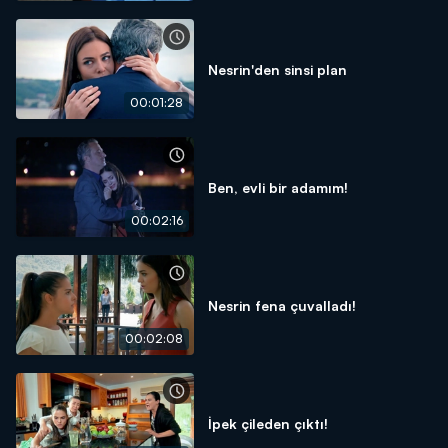
Nesrin'den sinsi plan
00:01:28
Ben, evli bir adamım!
00:02:16
Nesrin fena çuvalladı!
00:02:08
İpek çileden çıktı!