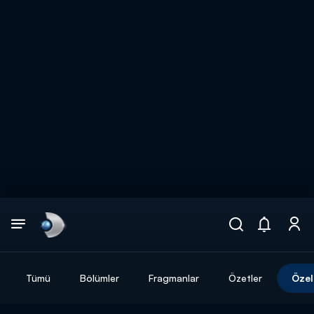
Arama
muhteşem ikili
ARAMA SONUÇLARI
Tümü
Bölümler
Fragmanlar
Özetler
Özel
DİĞER SONUÇLAR