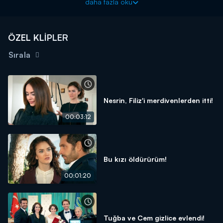
daha fazla oku
ÖZEL KLİPLER
Sırala
Nesrin, Filiz'i merdivenlerden itti!
00:03:12
Bu kızı öldürürüm!
00:01:20
Tuğba ve Cem gizlice evlendi!