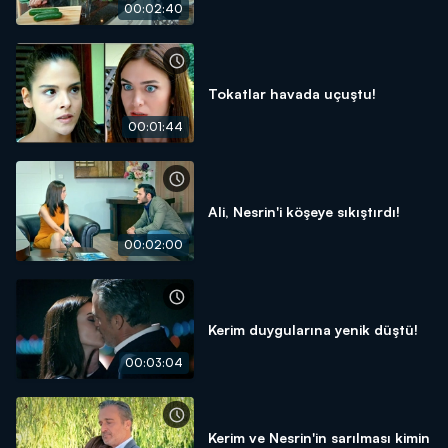
00:02:40
Tokatlar havada uçuştu!
00:01:44
Ali, Nesrin'i köşeye sıkıştırdı!
00:02:00
Kerim duygularına yenik düştü!
00:03:04
Kerim ve Nesrin'in sarılması kimin