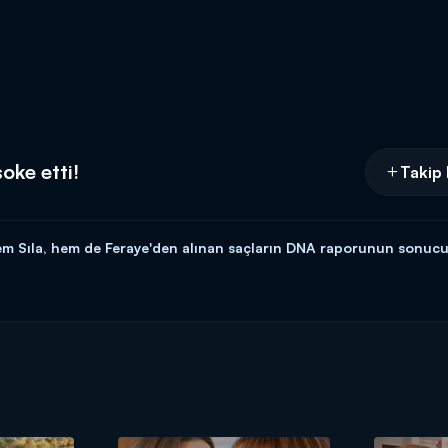
oke etti!
Takip 
 Sıla, hem de Feraye'den alınan saçların DNA raporunun sonucu
 içi her gün saat 16.00'da Kanal D'de!