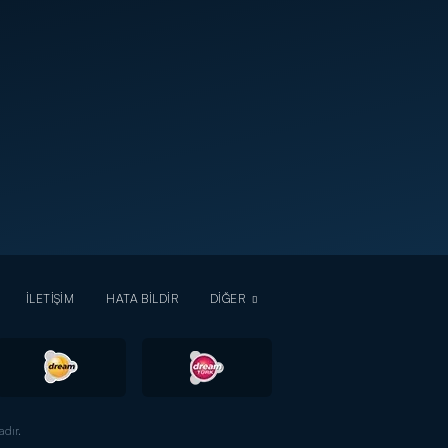
İLETİŞİM
HATA BİLDİR
DİĞER
dır.