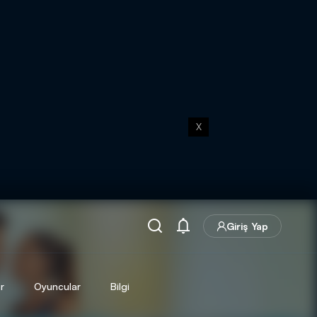
X
Giriş Yap
r
Oyuncular
Bilgi