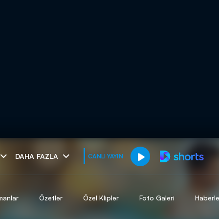
muhteşem ikili
DAHA FAZLA
CANLI YAYIN
I
manlar
Özetler
Özel Klipler
Foto Galeri
Haberle