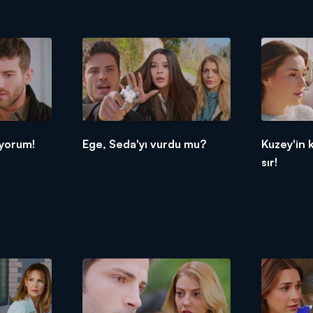
iyorum!
Ege, Seda'yı vurdu mu?
Kuzey'in k
sır!