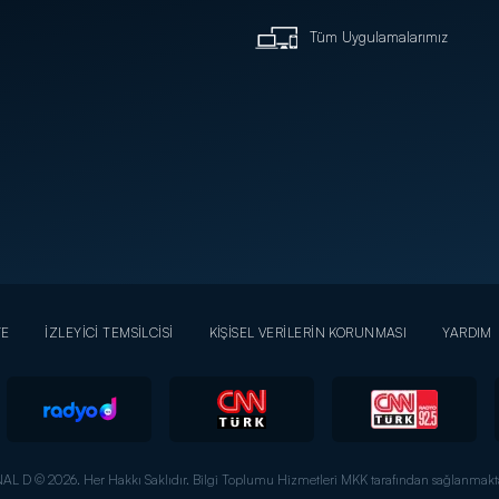
Tüm Uygulamalarımız
YE
İZLEYİCİ TEMSİLCİSİ
KİŞİSEL VERİLERİN KORUNMASI
YARDIM
AL D © 2026. Her Hakkı Saklıdır.
Bilgi Toplumu Hizmetleri MKK tarafından sağlanmakta