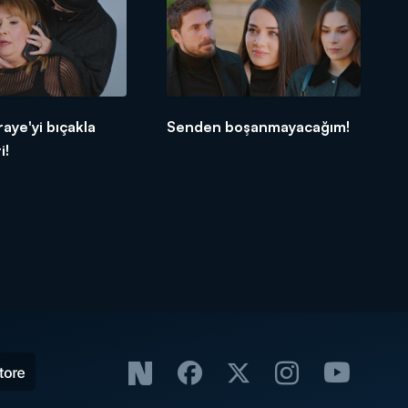
raye'yi bıçakla
Senden boşanmayacağım!
i!