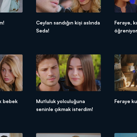
m!
Ceylan sandığın kişi aslında
Feraye, kı
Seda!
öğreniyor
k bebek
Mutluluk yolculuğuna
Feraye ku
seninle çıkmak isterdim!