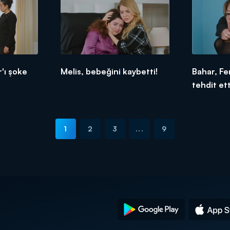
'ı şoke
Melis, bebeğini kaybetti!
Bahar, Fe
tehdit ett
1
2
3
...
9