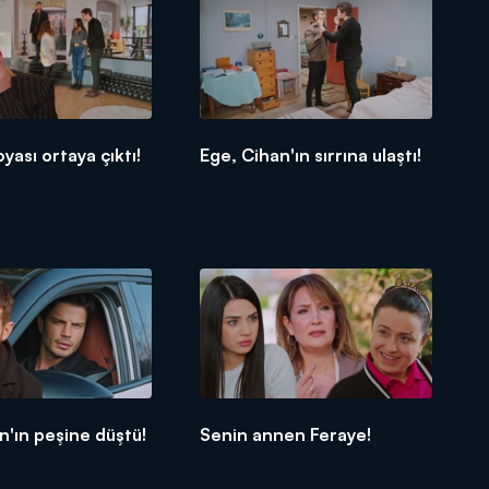
oyası ortaya çıktı!
Ege, Cihan'ın sırrına ulaştı!
n'ın peşine düştü!
Senin annen Feraye!