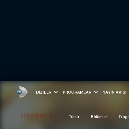
Arama
DIZILER
PROGRAMLAR
YAYIN AKIŞI
ARAMA SONUÇLAR
Tümü
Bölümler
Frag