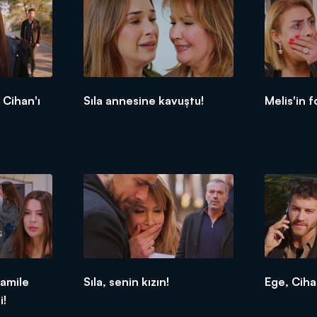
 Cihan'ı
Sıla annesine kavuştu!
Melis'in f
hamile
Sıla, senin kızın!
Ege, Ciha
i!