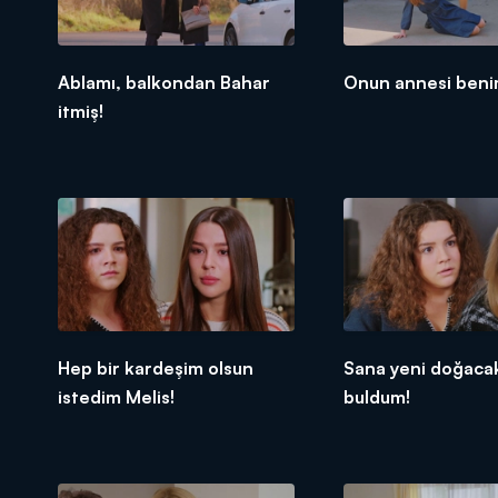
Ablamı, balkondan Bahar
Onun annesi beni
itmiş!
Hep bir kardeşim olsun
Sana yeni doğaca
istedim Melis!
buldum!