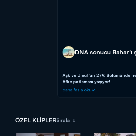
DNA sonucu Bahar'ı ş
Aşk ve Umut'un 279. Bölümünde hem
öfke patlaması yaşıyor!
daha fazla oku
Aşk ve Umut yeni bölümleriyle hafta
ÖZEL KLİPLER
Sırala