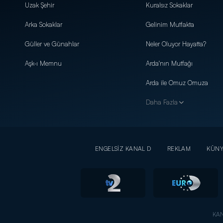
Uzak Şehir
Kuralsız Sokaklar
Arka Sokaklar
Gelinim Mutfakta
Güller ve Günahlar
Neler Oluyor Hayatta?
Aşk-ı Memnu
Arda'nın Mutfağı
Arda ile Omuz Omuza
Daha Fazla
ENGELSİZ KANAL D
REKLAM
KÜN
KAN