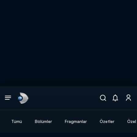
Arama
muhteşem ikili
ARAMA SONUÇLARI
Tümü
Bölümler
Fragmanlar
Özetler
Özel 
DİĞER SONUÇLAR