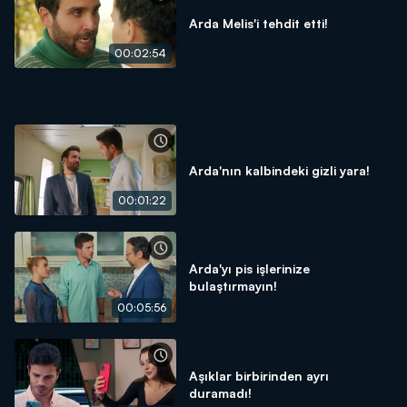
Arda Melis'i tehdit etti!
00:02:54
Arda'nın kalbindeki gizli yara!
00:01:22
Arda'yı pis işlerinize
bulaştırmayın!
00:05:56
Aşıklar birbirinden ayrı
duramadı!