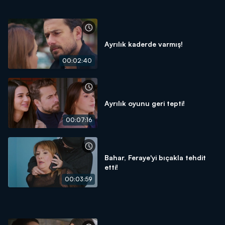
Ayrılık kaderde varmış!
00:02:40
Ayrılık oyunu geri tepti!
00:07:16
Bahar, Feraye'yi bıçakla tehdit
etti!
00:03:59