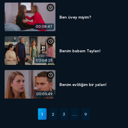
Ben üvey miyim?
00:08:47
Benim babam Taylan!
00:04:25
Benim evliliğim bir yalan!
00:05:49
1
2
3
...
9