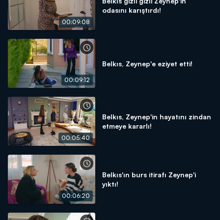
Belkıs gizli gizli Zeynep'in
odasını karıştırdı!
00:09:08
Belkıs, Zeynep'e eziyet etti!
00:09:12
Belkıs, Zeynep'in hayatını zindan
etmeye kararlı!
00:05:40
Belkıs'ın burs itirafı Zeynep'i
yıktı!
00:06:20