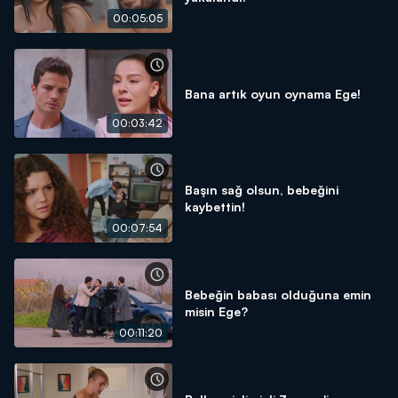
00:05:05
Bana artık oyun oynama Ege!
00:03:42
Başın sağ olsun, bebeğini
kaybettin!
00:07:54
Bebeğin babası olduğuna emin
misin Ege?
00:11:20