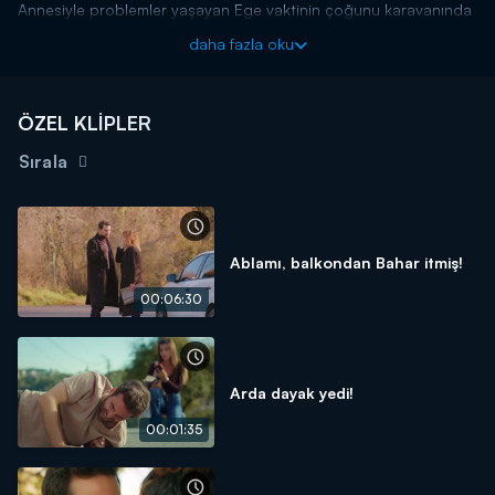
Annesiyle problemler yaşayan Ege vaktinin çoğunu karavanında
geçirmektedir. Ancak annesi oğluyla arasını düzeltmek için
daha fazla oku
kardeşini göndermiştir. Ege'nin düşünceli hali kardeşinin dikkatini
çeker. İki kardeş arasında tatlı bir sohbet başlar.
Aşk ve Umut yeni bölümleriyle hafta içi her gün Kanal D'de!
ÖZEL KLİPLER
Sırala
Ablamı, balkondan Bahar itmiş!
00:06:30
Arda dayak yedi!
00:01:35