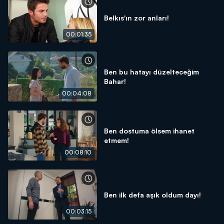
Belkıs'ın zor anları!
00:01:35
Ben bu hatayı düzelteceğim
Bahar!
00:04:08
Ben dostuma ölsem ihanet
etmem!
00:08:10
Ben ilk defa aşık oldum dayı!
00:03:15