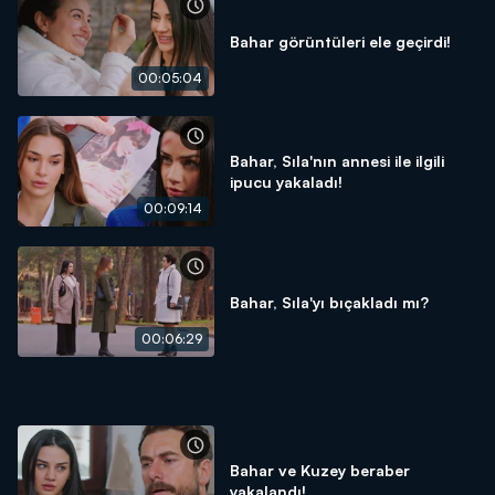
Bahar görüntüleri ele geçirdi!
00:05:04
Bahar, Sıla'nın annesi ile ilgili
ipucu yakaladı!
00:09:14
Bahar, Sıla'yı bıçakladı mı?
00:06:29
Bahar ve Kuzey beraber
yakalandı!