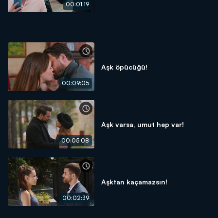
00:01:19
Aşk öpücüğü!
00:09:05
Aşk varsa, umut hep var!
00:05:08
Aşktan kaçamazsın!
00:02:39