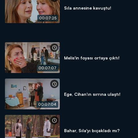
Sıla annesine kavuştu!
00:07:25
Melis'in foyası ortaya çıktı!
00:07:07
Ege, Cihan'ın sırrına ulaştı!
00:07:04
Bahar, Sıla'yı bıçakladı mı?