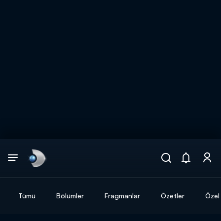
Arama
muhteşem ikili
ARAMA SONUÇLARI
Tümü
Bölümler
Fragmanlar
Özetler
Özel 
DİĞER SONUÇLAR