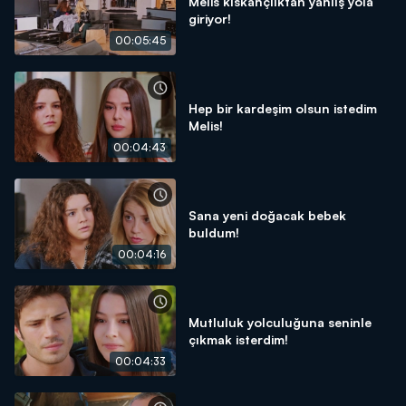
Melis kıskançlıktan yanlış yola
giriyor!
00:05:45
Hep bir kardeşim olsun istedim
Melis!
00:04:43
Sana yeni doğacak bebek
buldum!
00:04:16
Mutluluk yolculuğuna seninle
çıkmak isterdim!
00:04:33