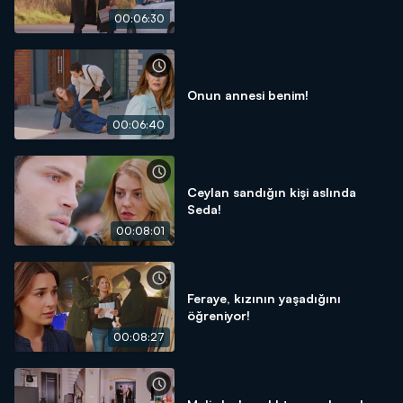
00:06:30
Onun annesi benim!
00:06:40
Ceylan sandığın kişi aslında
Seda!
00:08:01
Feraye, kızının yaşadığını
öğreniyor!
00:08:27