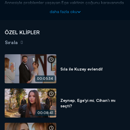
Annesiyle problemler yaşayan Ege vaktinin çoğunu karavanında
geçirmektedir. Ancak annesi oğluyla arasını düzeltmek için
daha fazla oku
kardeşini göndermiştir. Ege'nin düşünceli hali kardeşinin dikkatini
çeker. İki kardeş arasında tatlı bir sohbet başlar.
Aşk ve Umut yeni bölümleriyle hafta içi her gün Kanal D'de!
ÖZEL KLİPLER
Sırala
Sıla ile Kuzey evlendi!
00:05:34
Zeynep, Ege'yi mi, Cihan'ı mı
seçti?
00:08:41