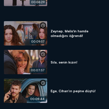
00:06:29
Zeynep, Melis'in hamile
olmadığını öğrendi!
00:09:57
Sıla, senin kızın!
00:07:57
Ege, Cihan'ın peşine düştü!
00:08:44