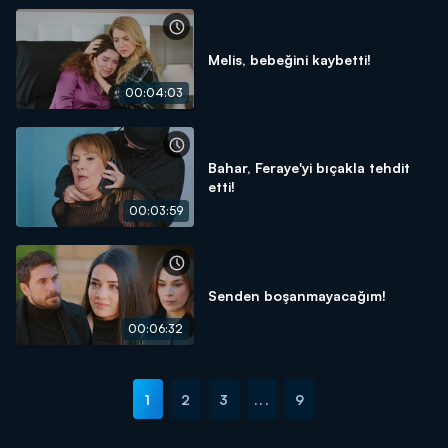
Melis, bebeğini kaybetti!
00:04:03
Bahar, Feraye'yi bıçakla tehdit
etti!
00:03:59
Senden boşanmayacağım!
00:06:32
1
2
3
...
9