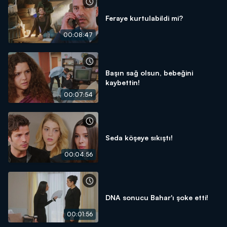
Feraye kurtulabildi mi?
00:08:47
Başın sağ olsun, bebeğini
kaybettin!
00:07:54
Seda köşeye sıkıştı!
00:04:56
DNA sonucu Bahar'ı şoke etti!
00:01:56