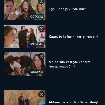
Ege, Seda'yı vurdu mu?
00:10:02
Kuzey'in kafasını karıştıran sır!
00:09:45
Melodi'nin katiliyle kendim
hesaplaşacağım!
00:09:16
Ablamı, balkondan Bahar itmiş!