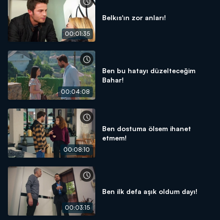
Belkıs'ın zor anları!
00:01:35
Ben bu hatayı düzelteceğim
Bahar!
00:04:08
Ben dostuma ölsem ihanet
etmem!
00:08:10
Ben ilk defa aşık oldum dayı!
00:03:15