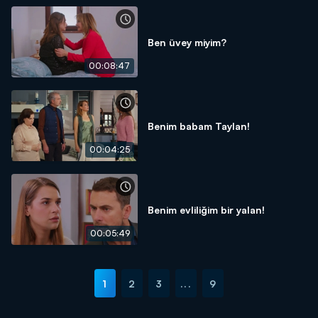
Ben üvey miyim?
00:08:47
Benim babam Taylan!
00:04:25
Benim evliliğim bir yalan!
00:05:49
1
2
3
...
9