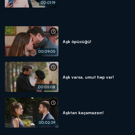
00:01:19
Aşk öpücüğü!
00:09:05
Aşk varsa, umut hep var!
00:05:08
Aşktan kaçamazsın!
00:02:39