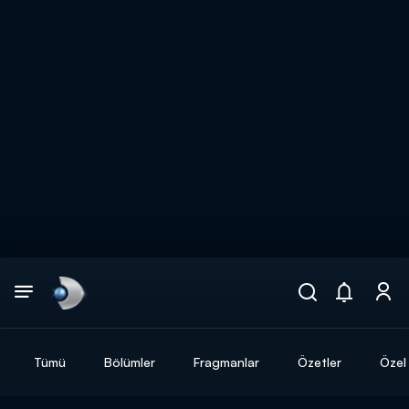
Arama
muhteşem ikili
ARAMA SONUÇLARI
Tümü
Bölümler
Fragmanlar
Özetler
Özel 
DİĞER SONUÇLAR