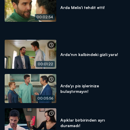
Arda Melis'i tehdit etti!
00:02:54
Arda'nın kalbindeki gizli yara!
00:01:22
Arda'yı pis işlerinize
bulaştırmayın!
00:05:56
Aşıklar birbirinden ayrı
duramadı!