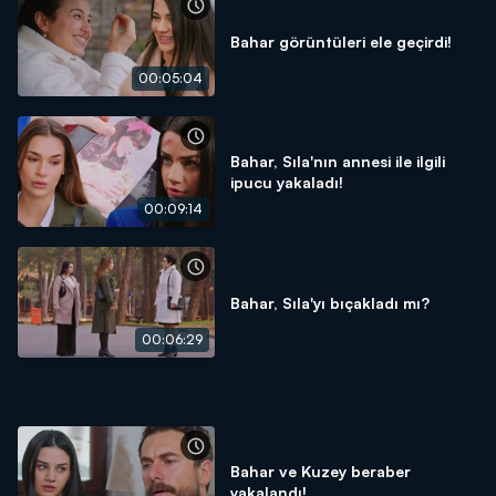
Bahar görüntüleri ele geçirdi!
00:05:04
Bahar, Sıla'nın annesi ile ilgili
ipucu yakaladı!
00:09:14
Bahar, Sıla'yı bıçakladı mı?
00:06:29
Bahar ve Kuzey beraber
yakalandı!