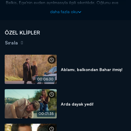
Belkis, Ege'nin evden ayrılmasıyla ilgili sıkıntılıdır. Oğlunu eve
döndürmenin yollarını ararken aklına Melis gelir. Melis'in
daha fazla oku
omuzlarına bir yük daha eklenir. Ege'yi eve döndürmenin
planlarını yapar.
Aşk ve Umut yeni bölümleriyle hafta içi her gün Kanal D'de!
ÖZEL KLİPLER
Sırala
Ablamı, balkondan Bahar itmiş!
00:06:30
Arda dayak yedi!
00:01:35