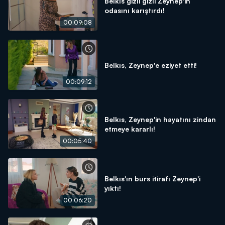
Belkıs gizli gizli Zeynep'in
odasını karıştırdı!
00:09:08
Belkıs, Zeynep'e eziyet etti!
00:09:12
Belkıs, Zeynep'in hayatını zindan
etmeye kararlı!
00:05:40
Belkıs'ın burs itirafı Zeynep'i
yıktı!
00:06:20