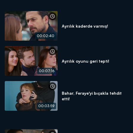
Ayrılık kaderde varmış!
00:02:40
Ayrılık oyunu geri tepti!
00:07:16
Bahar, Feraye'yi bıçakla tehdit
etti!
00:03:59