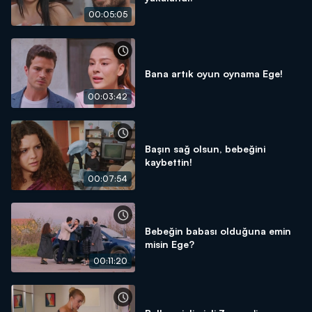
00:05:05
Bana artık oyun oynama Ege!
00:03:42
Başın sağ olsun, bebeğini
kaybettin!
00:07:54
Bebeğin babası olduğuna emin
misin Ege?
00:11:20