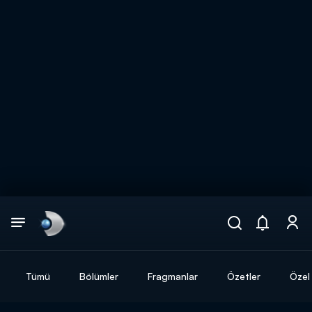
Arama
muhteşem ikili
ARAMA SONUÇLARI
Tümü
Bölümler
Fragmanlar
Özetler
Özel 
DİĞER SONUÇLAR