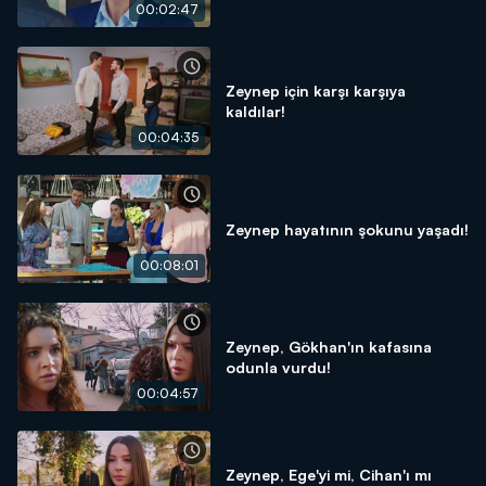
00:02:47
Zeynep için karşı karşıya
kaldılar!
00:04:35
Zeynep hayatının şokunu yaşadı!
00:08:01
Zeynep, Gökhan'ın kafasına
odunla vurdu!
00:04:57
Zeynep, Ege'yi mi, Cihan'ı mı