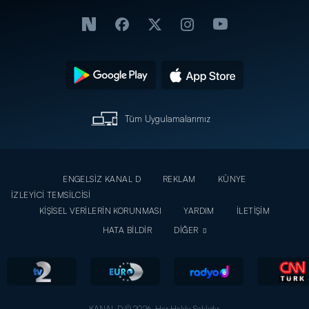
Tüm Uygulamalarımız
ENGELSİZ KANAL D
REKLAM
KÜNYE
İZLEYİCİ TEMSİLCİSİ
KİŞİSEL VERİLERİN KORUNMASI
YARDIM
İLETİŞİM
HATA BİLDİR
DİĞER
KANAL D © 2026. Her Hakkı Saklıdır.