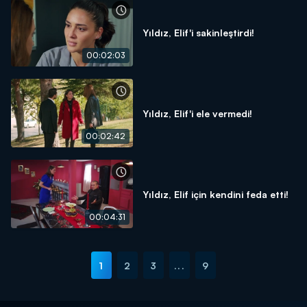
Yıldız, Elif'i sakinleştirdi!
00:02:03
Yıldız, Elif'i ele vermedi!
00:02:42
Yıldız, Elif için kendini feda etti!
00:04:31
1
2
3
...
9