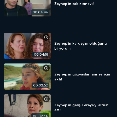
Zeynep'in sabır sınavı!
00:04:46
Zeynep'in kardeşim olduğunu
biliyorum!
00:04:51
Zeynep'in gözyaşları annesi için
aktı!
00:02:52
Zeynep'in gelişi Feraye'yi altüst
etti!
00:02:34