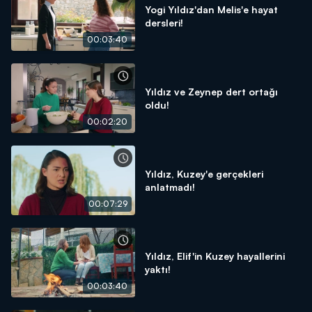
Yogi Yıldız'dan Melis'e hayat
dersleri!
00:03:40
Yıldız ve Zeynep dert ortağı
oldu!
00:02:20
Yıldız, Kuzey'e gerçekleri
anlatmadı!
00:07:29
Yıldız, Elif'in Kuzey hayallerini
yaktı!
00:03:40