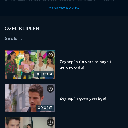
olarak il günüdür. Çarpışmanın sonucunda Kuzey'den etkilenir!
daha fazla oku
Aşk ve Umut hafta içi her gün Kanal D'de!
ÖZEL KLİPLER
Sırala
Zeynep'in üniversite hayali
gerçek oldu!
00:02:04
Zeynep'in şövalyesi Ege!
00:06:51