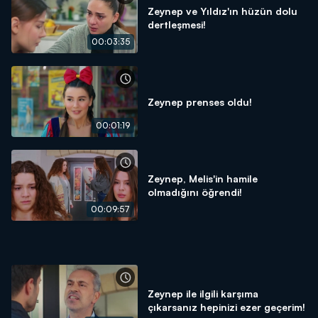
Zeynep ve Yıldız'ın hüzün dolu
dertleşmesi!
00:03:35
Zeynep prenses oldu!
00:01:19
Zeynep, Melis'in hamile
olmadığını öğrendi!
00:09:57
Zeynep ile ilgili karşıma
çıkarsanız hepinizi ezer geçerim!