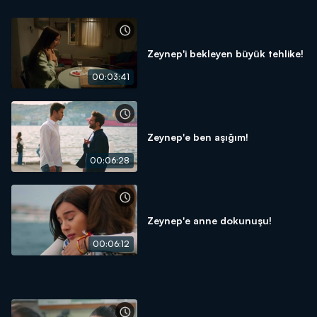
Zeynep'i bekleyen büyük tehlike!
00:03:41
Zeynep'e ben aşığım!
00:06:28
Zeynep'e anne dokunuşu!
00:06:12