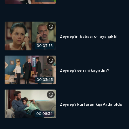
Zeynep'in babası ortaya çıktı!
00:07:38
Zeynep'i sen mi kaçırdın?
00:03:45
Zeynep'i kurtaran kişi Arda oldu!
00:08:34