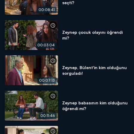
seçti?
00:08:41
Zeynep çocuk olayını öğrendi
mi?
00:03:04
Zeynep, Bülent'in kim olduğunu
sorguladı!
00:07:13
Zeynep babasının kim olduğunu
öğrendi mi?
00:11:46