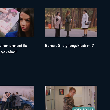
a'nın annesi ile
Bahar, Sıla'yı bıçakladı mı?
u yakaladı!
YENİ BÖLÜM