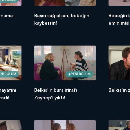
oynama
Başın sağ olsun, bebeğini
Bebeğin 
kaybettin!
emin mis
ENİ BÖLÜM
YENİ BÖLÜM
hayatını
Belkıs'ın burs itirafı
Belkıs'ın 
arlı!
Zeynep'i yıktı!