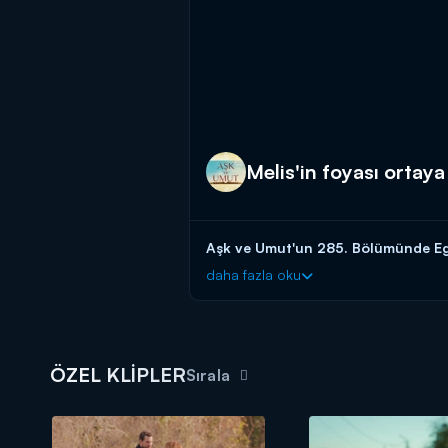
Melis'in foyası ortaya 
Aşk ve Umut'un 285. Bölümünde Ege
daha fazla oku
ÖZEL KLİPLER
Sırala