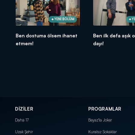
YENİ BÖLÜM
Y
Ben dostuma ölsem ihanet
Ben ilk defa aşık 
etmem!
dayı!
DİZİLER
PROGRAMLAR
Daha 17
Beyaz'la Joker
Uzak Şehir
Kuralsız Sokaklar