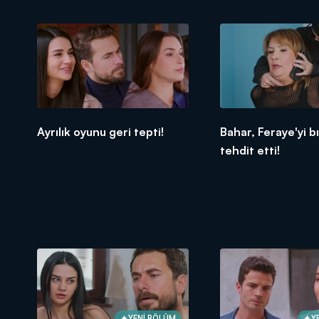
Ayrılık oyunu geri tepti!
Bahar, Feraye'yi b
tehdit etti!
YENİ BÖLÜM
Y