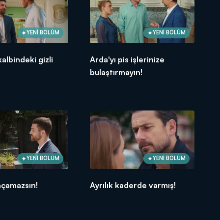
YENİ BÖLÜM
YENİ BÖLÜM
albindeki gizli
Arda'yı pis işlerinize
bulaştırmayın!
YENİ BÖLÜM
YENİ BÖLÜM
açamazsın!
Ayrılık kaderde varmış!