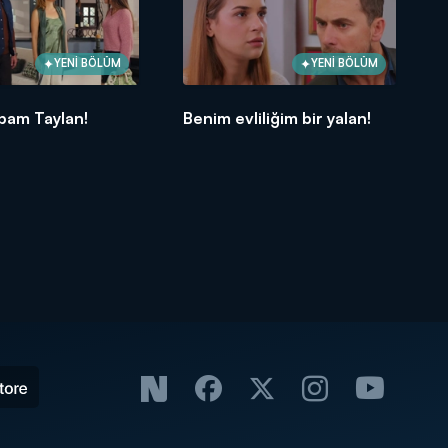
YENİ BÖLÜM
YENİ BÖLÜM
bam Taylan!
Benim evliliğim bir yalan!