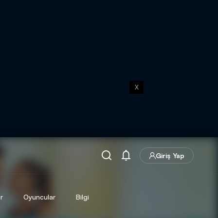
X
Giriş Yap
r
Oyuncular
Bilgi