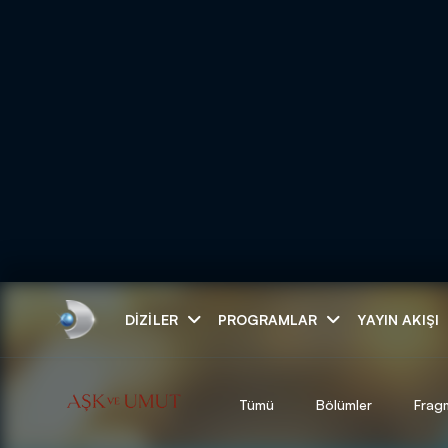
Arama
DIZILER
PROGRAMLAR
YAYIN AKIŞI
ARAMA SONUÇLAR
Tümü
Bölümler
Frag