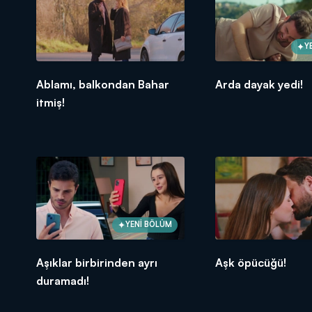
Y
Ablamı, balkondan Bahar
Arda dayak yedi!
itmiş!
YENİ BÖLÜM
Aşıklar birbirinden ayrı
Aşk öpücüğü!
duramadı!