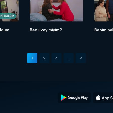
ENİ BÖLÜM
oldum
Ben üvey miyim?
Benim ba
1
2
3
...
9