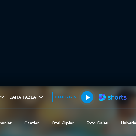
muhteşem ikili
DAHA FAZLA
CANLI YAYIN
I
manlar
Özetler
Özel Klipler
Foto Galeri
Haberle