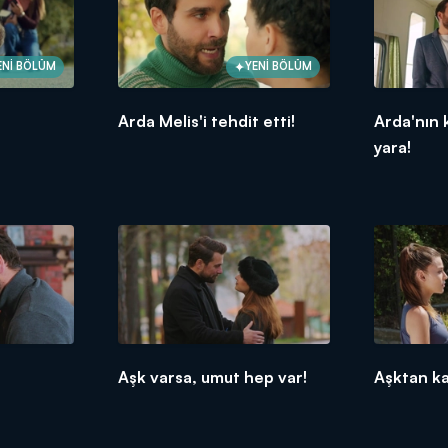
ENİ BÖLÜM
YENİ BÖLÜM
Arda Melis'i tehdit etti!
Arda'nın k
yara!
Aşk varsa, umut hep var!
Aşktan k