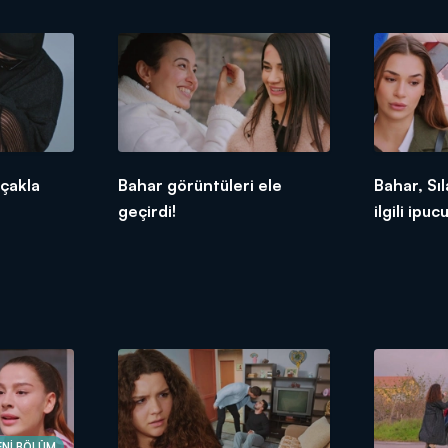
ıçakla
Bahar görüntüleri ele
Bahar, Sıl
geçirdi!
ilgili ipuc
ENİ BÖLÜM