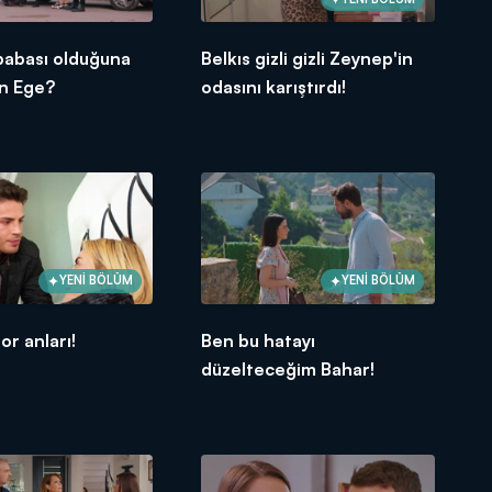
babası olduğuna
Belkıs gizli gizli Zeynep'in
in Ege?
odasını karıştırdı!
YENİ BÖLÜM
YENİ BÖLÜM
zor anları!
Ben bu hatayı
düzelteceğim Bahar!