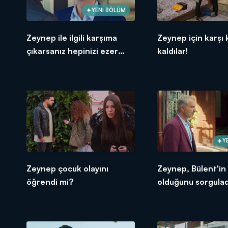
YENİ BÖLÜM
Zeynep ile ilgili karşıma
Zeynep için karşı 
çıkarsanız hepinizi ezer
kaldılar!
geçerim!
Y
Zeynep çocuk olayını
Zeynep, Bülent'in
öğrendi mi?
olduğunu sorgulad