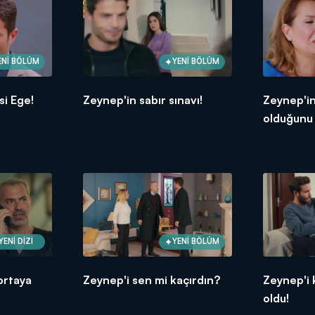
ENİ BÖLÜM
YENİ BÖLÜM
si Ege!
Zeynep'in sabır sınavı!
Zeynep'i
olduğunu 
YENİ DİZİ
YENİ BÖLÜM
ortaya
Zeynep'i sen mi kaçırdın?
Zeynep'i 
oldu!