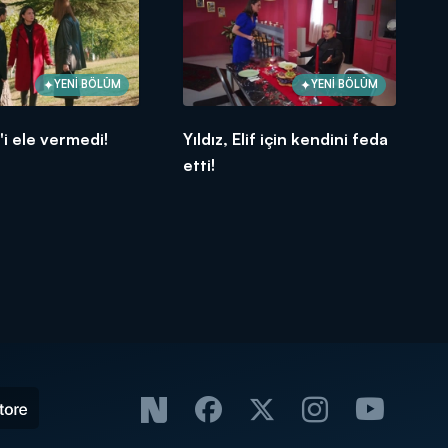
YENİ BÖLÜM
YENİ BÖLÜM
if'i ele vermedi!
Yıldız, Elif için kendini feda
etti!