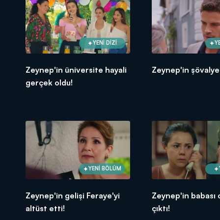
YENİ DİZİ
Y
Zeynep'in üniversite hayali
Zeynep'in şövalye
gerçek oldu!
YENİ BÖLÜM
Zeynep'in gelişi Feraye'yi
Zeynep'in babası 
altüst etti!
çıktı!