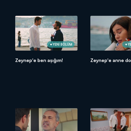
YENİ BÖLÜM
Y
Zeynep'e ben aşığım!
Zeynep'e anne do