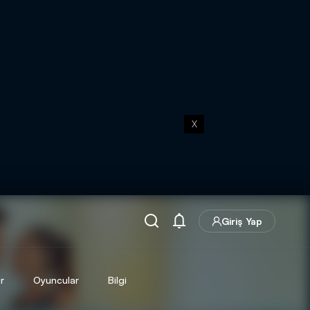
X
Giriş Yap
r
Oyuncular
Bilgi