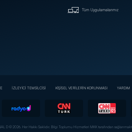
Tüm Uygulamalarımız
YE
İZLEYİCİ TEMSİLCİSİ
KİŞİSEL VERİLERİN KORUNMASI
YARDIM
AL D © 2026. Her Hakkı Saklıdır.
Bilgi Toplumu Hizmetleri MKK tarafından sağlanmakta