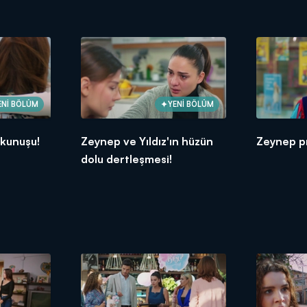
ENİ BÖLÜM
YENİ BÖLÜM
kunuşu!
Zeynep ve Yıldız'ın hüzün
Zeynep p
dolu dertleşmesi!