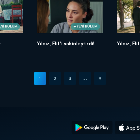
ENİ BÖLÜM
YENİ BÖLÜM
y
Yıldız, Elif'i sakinleştirdi!
Yıldız, El
1
2
3
...
9