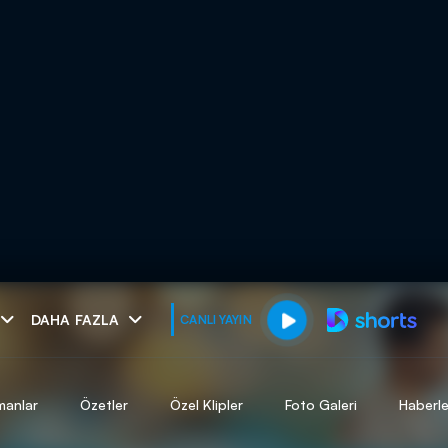
muhteşem ikili
DAHA FAZLA
CANLI YAYIN
I
manlar
Özetler
Özel Klipler
Foto Galeri
Haberle