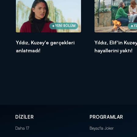
YENİ BÖLÜM
Y
Yıldız, Kuzey'e gerçekleri
Yıldız, Elif'in Kuze
anlatmadı!
hayallerini yaktı!
DİZİLER
PROGRAMLAR
Daha 17
Beyaz'la Joker