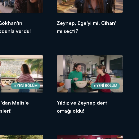
Gökhan'ın
Zeynep, Ege'yi mi, Cihan'ı
odunla vurdu!
mı seçti?
YENİ BÖLÜM
YENİ BÖLÜM
z'dan Melis'e
Yıldız ve Zeynep dert
sleri!
ortağı oldu!