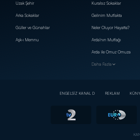
Uzak Şehir
Kuralsız Sokaklar
Arka Sokaklar
Gelinim Mutfakta
Güller ve Günahlar
Neler Oluyor Hayatta?
Aşk-ı Memnu
Arda'nın Mutfağı
Arda ile Omuz Omuza
Daha Fazla
ENGELSİZ KANAL D
REKLAM
KÜN
KAN