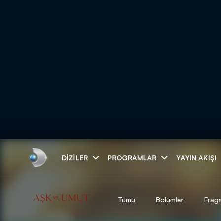
Arama
DIZILER
PROGRAMLAR
YAYIN AKIŞI
ARAMA SONUÇLAR
Tümü
Bölümler
Frag