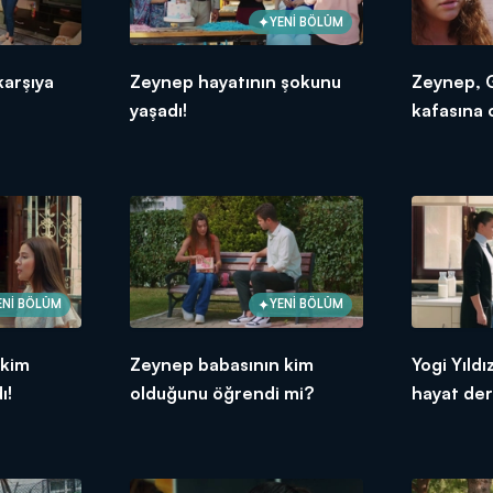
YENİ BÖLÜM
karşıya
Zeynep hayatının şokunu
Zeynep, 
yaşadı!
kafasına 
ENİ BÖLÜM
YENİ BÖLÜM
 kim
Zeynep babasının kim
Yogi Yıldı
ı!
olduğunu öğrendi mi?
hayat der