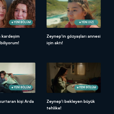
YENİ BÖLÜM
YENİ DİZİ
n kardeşim
Zeynep'in gözyaşları annesi
biliyorum!
için aktı!
YENİ BÖLÜM
YENİ BÖLÜM
kurtaran kişi Arda
Zeynep'i bekleyen büyük
tehlike!