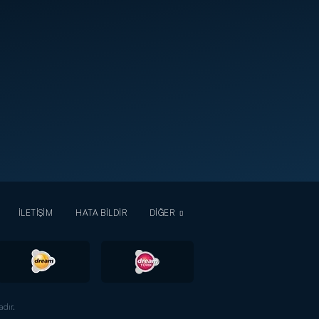
İLETİŞİM
HATA BİLDİR
DİĞER
dır.