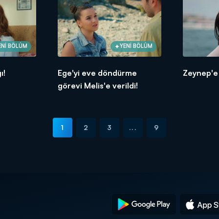
ENİ BÖLÜM
YENİ BÖLÜM
ı!
Ege'yi eve döndürme
Zeynep'e
görevi Melis'e verildi!
1
2
3
...
9