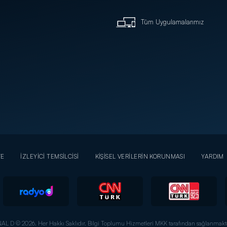
Tüm Uygulamalarımız
YE
İZLEYİCİ TEMSİLCİSİ
KİŞİSEL VERİLERİN KORUNMASI
YARDIM
AL D © 2026. Her Hakkı Saklıdır.
Bilgi Toplumu Hizmetleri MKK tarafından sağlanmakta