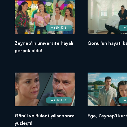
YENİ DİZİ
Zeynep'in üniversite hayali
Gönül'ün hayatı ka
gerçek oldu!
YENİ DİZİ
Gönül ve Bülent yıllar sonra
Ege, Zeynep'i kurt
yüzleşti!