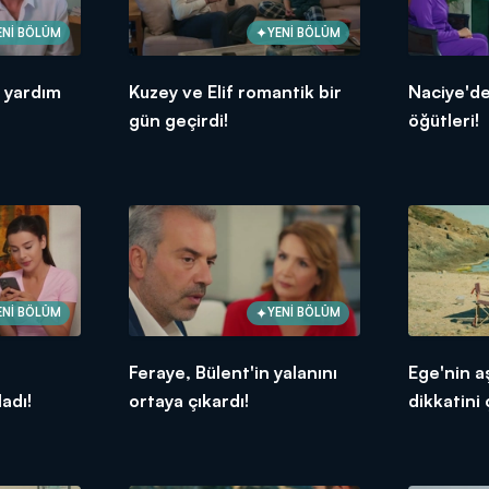
ENİ BÖLÜM
YENİ BÖLÜM
 yardım
Kuzey ve Elif romantik bir
Naciye'de
gün geçirdi!
öğütleri!
ENİ BÖLÜM
YENİ BÖLÜM
Feraye, Bülent'in yalanını
Ege'nin a
adı!
ortaya çıkardı!
dikkatini 