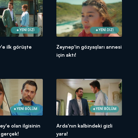
YENİ DİZİ
YENİ DİZİ
y'e ilk görüşte
Zeynep'in gözyaşları annesi
için aktı!
YENİ BÖLÜM
YENİ BÖLÜM
zey'e olan ilgisinin
Arda'nın kalbindeki gizli
 gerçek!
yara!