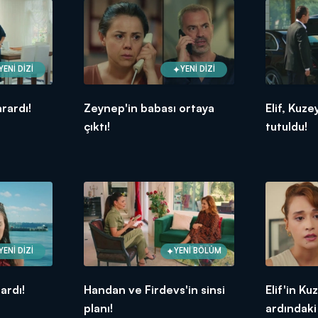
YENİ DİZİ
YENİ DİZİ
rardı!
Zeynep'in babası ortaya
Elif, Kuze
çıktı!
tutuldu!
YENİ DİZİ
YENİ BÖLÜM
ardı!
Handan ve Firdevs'in sinsi
Elif'in Ku
planı!
ardındaki