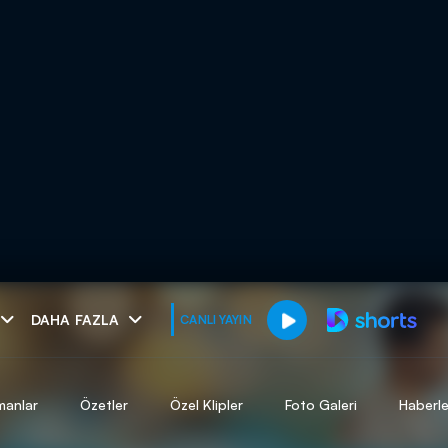
muhteşem ikili
DAHA FAZLA
CANLI YAYIN
I
manlar
Özetler
Özel Klipler
Foto Galeri
Haberle