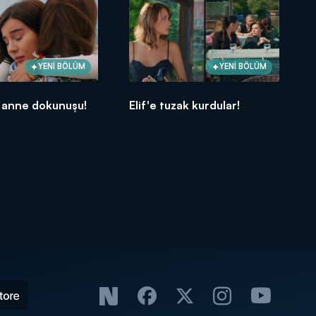
YENİ BÖLÜM
YENİ BÖLÜM
 anne dokunuşu!
Elif'e tuzak kurdular!