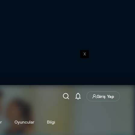
X
Giriş Yap
r
Oyuncular
Bilgi