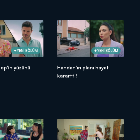
YENİ BÖLÜM
YENİ BÖLÜM
ep'in yüzünü
Handan'ın planı hayat
kararttı!