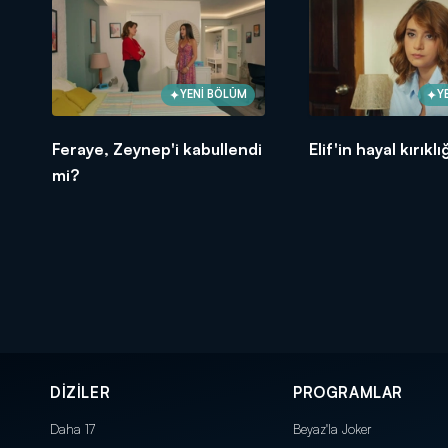
YENİ BÖLÜM
Y
Feraye, Zeynep'i kabullendi
Elif'in hayal kırıklığ
mi?
DİZİLER
PROGRAMLAR
Daha 17
Beyaz'la Joker