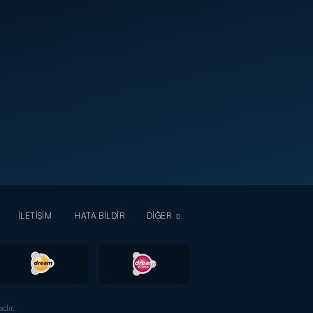
İLETİŞİM
HATA BİLDİR
DİĞER
dır.