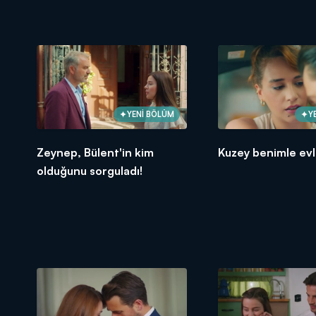
YENİ BÖLÜM
Y
Zeynep, Bülent'in kim
Kuzey benimle ev
olduğunu sorguladı!