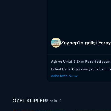
Zeynep'in gelişi Feraye
Aşk ve Umut 3 Ekim Pazartesi yayınl
Bülent babalık görevini yerine getirme
ile karşılaşır. Feraye, hiç tanımadığı bi
daha fazla oku
Aşk ve Umut yeni bölümleriyle hafta
ÖZEL KLİPLER
Sırala