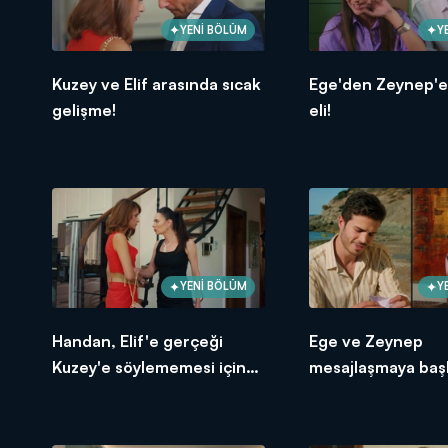
YENİ BÖLÜM
Y
Kuzey ve Elif arasında sıcak
Ege'den Zeynep'e
gelişme!
eli!
YENİ BÖLÜM
Y
Handan, Elif'e gerçeği
Ege ve Zeynep
Kuzey'e söylememesi için
mesajlaşmaya başl
yalvardı!