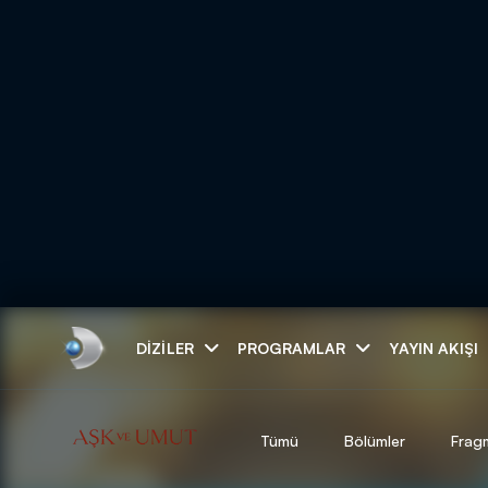
Arama
DIZILER
PROGRAMLAR
YAYIN AKIŞI
ARAMA SONUÇLAR
Tümü
Bölümler
Frag