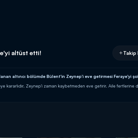
'yi altüst etti!
Takip 
anan altıncı bölümde Bülent'in Zeynep'i eve getirmesi Feraye'yi şo
ye kararlıdır. Zeynep'i zaman kaybetmeden eve getirir. Aile fertlerine 
r kızın kendileriyle birlikte yaşayacaklarını öğrenince çok sinirlenir.
 içi her gün Kanal D'de!