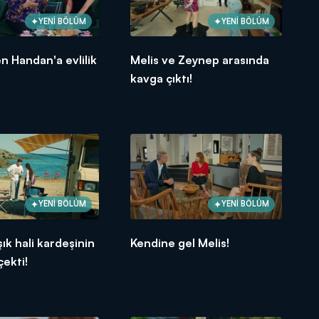
YENİ BÖLÜM
YENİ BÖLÜM
n Handan'a evlilik
Melis ve Zeynep arasında
kavga çıktı!
YENİ BÖLÜM
YENİ BÖLÜM
şık hali kardeşinin
Kendine gel Melis!
çekti!