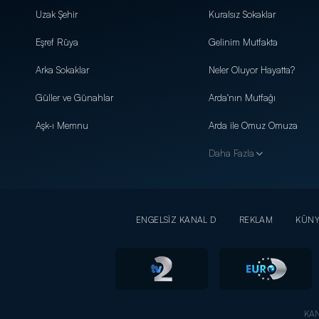
Uzak Şehir
Kuralsız Sokaklar
Eşref Rüya
Gelinim Mutfakta
Arka Sokaklar
Neler Oluyor Hayatta?
Güller ve Günahlar
Arda'nın Mutfağı
Aşk-ı Memnu
Arda ile Omuz Omuza
Daha Fazla
ENGELSİZ KANAL D
REKLAM
KÜN
KAN