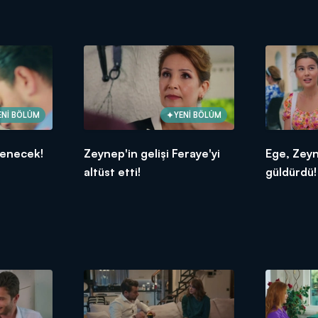
ENİ BÖLÜM
YENİ BÖLÜM
lenecek!
Zeynep'in gelişi Feraye'yi
Ege, Zeyn
altüst etti!
güldürdü!