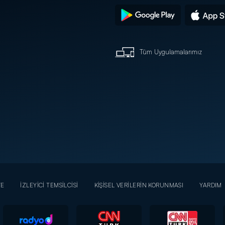
Tüm Uygulamalarımız
YE
İZLEYİCİ TEMSİLCİSİ
KİŞİSEL VERİLERİN KORUNMASI
YARDIM