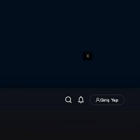
X
Giriş Yap