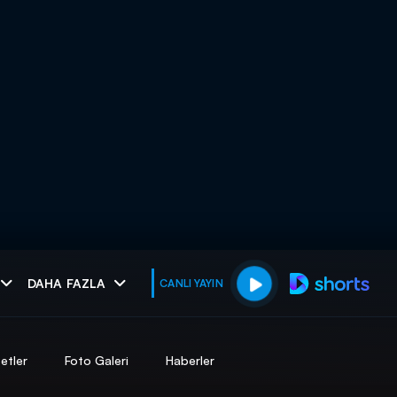
muhteşem ikili
DAHA FAZLA
CANLI YAYIN
I
etler
Foto Galeri
Haberler