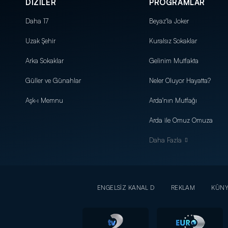
DİZİLER
PROGRAMLAR
Daha 17
Beyaz'la Joker
Uzak Şehir
Kuralsız Sokaklar
Arka Sokaklar
Gelinim Mutfakta
Güller ve Günahlar
Neler Oluyor Hayatta?
Aşk-ı Memnu
Arda'nın Mutfağı
Arda ile Omuz Omuza
Daha Fazla
ENGELSİZ KANAL D
REKLAM
KÜN