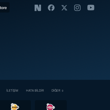
İLETİŞİM
HATA BİLDİR
DİĞER