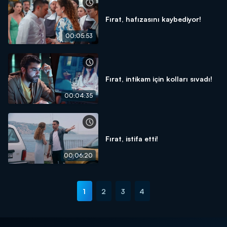
Fırat, hafızasını kaybediyor!
00:05:53
Fırat, intikam için kolları sıvadı!
00:04:35
Fırat, istifa etti!
00:06:20
1
2
3
4