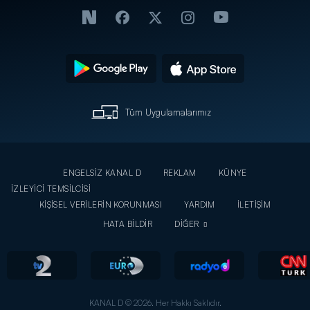
Tüm Uygulamalarımız
ENGELSİZ KANAL D
REKLAM
KÜNYE
İZLEYİCİ TEMSİLCİSİ
KİŞİSEL VERİLERİN KORUNMASI
YARDIM
İLETİŞİM
HATA BİLDİR
DİĞER
KANAL D © 2026. Her Hakkı Saklıdır.