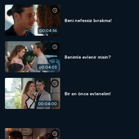
Beni nefessiz bırakma!
00:04:56
Benimle evlenir misin?
00:04:03
Bir an önce evlenelim!
00:04:00