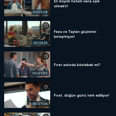
En büyük hatam sana aşık
olmaktı!
00:03:09
Feza ve Taylan güçlerini
birleştiriyor!
00:06:36
Fırat aslında köstebek mi?
00:07:20
Fırat, düğün günü terk ediliyor!
00:07:06