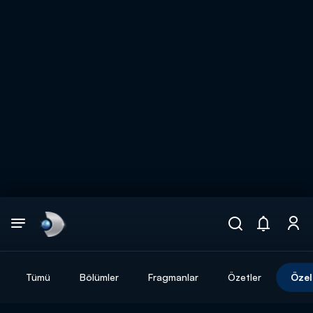
Arama
muhteşem ikili
ARAMA SONUÇLARI
Tümü
Bölümler
Fragmanlar
Özetler
Özel
DİĞER SONUÇLAR