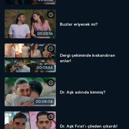
Buzlar eriyecek mi?
00:03:56
Dergi çekiminde kıskandıran
anlar!
00:05:54
Dr. Aşk aslında kimmiş?
00:08:04
Dr. Aşk Fırat’ı çileden çıkardı!