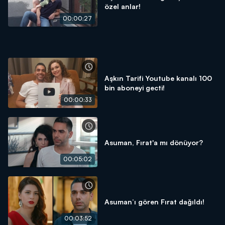
özel anlar!
00:00:27
Aşkın Tarifi Youtube kanalı 100
bin aboneyi gecti!
00:00:33
Asuman, Fırat'a mı dönüyor?
00:05:02
Asuman’ı gören Fırat dağıldı!
00:03:52