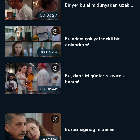
Bir yer bulalım dünyadan uzak…
00:03:27
Bu adam çok yetenekli bir
dolandırıcı!
00:06:48
Bu, daha iyi günlerin kıvırcık
hanım!
00:05:45
Burası sığınağım benim!
00:01:56