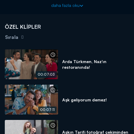
oynadığı yeni oyunsa Naz ile Fırat’ın aşkını neredeyse
daha fazla oku
uçurumun kenarına getirir. Naz, arasında sıkışıp kaldığı
kalbini mi, yoksa mantığını mı dinleyecektir? Fırat sonunda
Naz ile ilgili kurduğu hayallerine erişebilecek midir?
ÖZEL KLİPLER
Aşkın Tarifi yeni bölümüyle Pazartesi 20.00'de Kanal D'de!
Sırala
Arda Türkmen, Naz'ın
restoranında!
00:07:03
Aşk geliyorum demez!
00:07:11
Aşkın Tarifi fotoğraf çekiminden