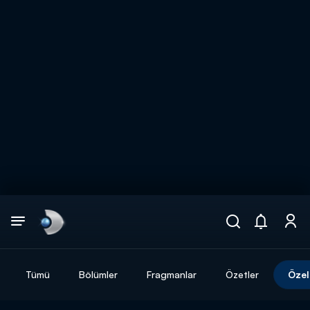
Arama
muhteşem ikili
ARAMA SONUÇLARI
Tümü
Bölümler
Fragmanlar
Özetler
Özel
DİĞER SONUÇLAR