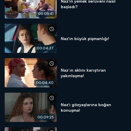
Naz'ın yemek serüveni nasıl
başladı?
00:05:41
Naz'ın büyük pişmanlığı!
00:04:37
Naz’ın aklını karıştıran
yakınlaşma!
00:04:40
Naz'ı gözyaşlarına boğan
konuşma!
00:09:25