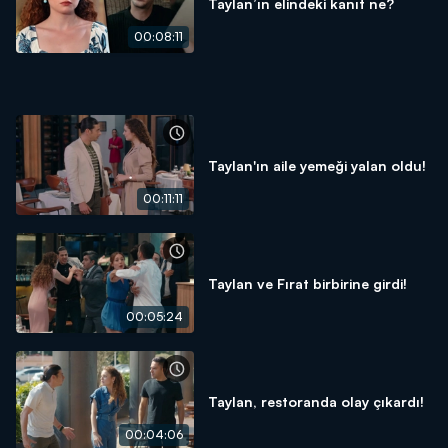
Taylan’ın elindeki kanıt ne?
00:08:11
Taylan'ın aile yemeği yalan oldu!
00:11:11
Taylan ve Fırat birbirine girdi!
00:05:24
Taylan, restoranda olay çıkardı!
00:04:06