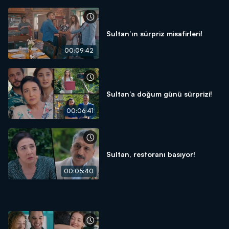
Sultan’ın sürpriz misafirleri!
00:09:42
Sultan’a doğum günü sürprizi!
00:06:41
Sultan, restoranı basıyor!
00:05:40