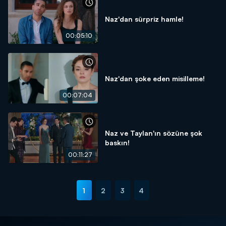
Naz'dan sürpriz hamle!
00:05:10
Naz'dan şoke eden misilleme!
00:07:04
Naz ve Taylan'ın sözüne şok
baskın!
00:11:27
1
2
3
4