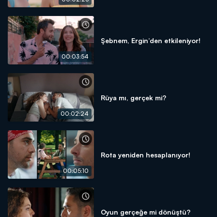
Şebnem, Ergin’den etkileniyor!
00:03:54
Rüya mı, gerçek mi?
00:02:24
Rota yeniden hesaplanıyor!
00:05:10
Oyun gerçeğe mi dönüştü?