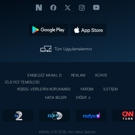
Tüm Uygulamalarımız
ENGELSİZ KANAL D
REKLAM
KÜNYE
İZLEYİCİ TEMSİLCİSİ
KİŞİSEL VERİLERİN KORUNMASI
YARDIM
İLETİŞİM
HATA BİLDİR
DİĞER
KANAL D © 2026. Her Hakkı Saklıdır.