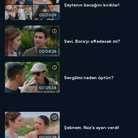
Şeytanın bacağını kırdılar!
00:03:09
Sevi, Bora'yı affedecek mi?
00:04:26
Sevgilimi neden öptün?
00:05:34
Şebnem, Naz'a ayarı verdi!
00:02:25