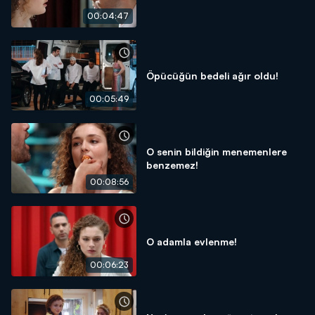
00:04:47
Öpücüğün bedeli ağır oldu!
00:05:49
O senin bildiğin menemenlere
benzemez!
00:08:56
O adamla evlenme!
00:06:23