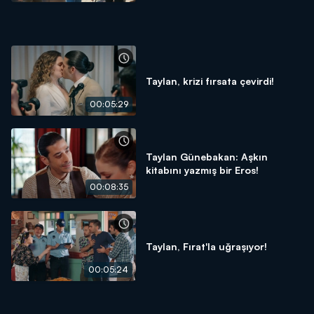
Taylan, krizi fırsata çevirdi!
00:05:29
Taylan Günebakan: Aşkın
kitabını yazmış bir Eros!
00:08:35
Taylan, Fırat'la uğraşıyor!
00:05:24