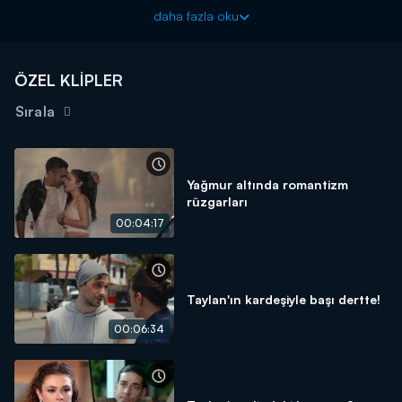
Fırat ve ailesi epeyce bunu kimin yaptığını düşündü durdu.
daha fazla oku
Ancak günün sonunda bunu yapan kişinin Naz Soyluer olduğu
ortaya çıktı!
Aşkın Tarifi yeni bölümüyle Pazartesi 20.00'de Kanal D'de!
ÖZEL KLİPLER
Sırala
Yağmur altında romantizm
rüzgarları
00:04:17
Taylan'ın kardeşiyle başı dertte!
00:06:34