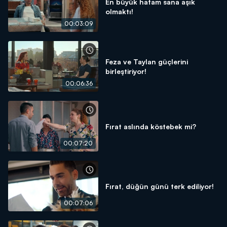
En büyük hatam sana aşık
olmaktı!
00:03:09
Feza ve Taylan güçlerini
birleştiriyor!
00:06:36
Fırat aslında köstebek mi?
00:07:20
Fırat, düğün günü terk ediliyor!
00:07:06