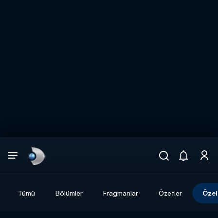
Arama
muhteşem ikili
ARAMA SONUÇLARI
Tümü
Bölümler
Fragmanlar
Özetler
Özel
DİĞER SONUÇLAR