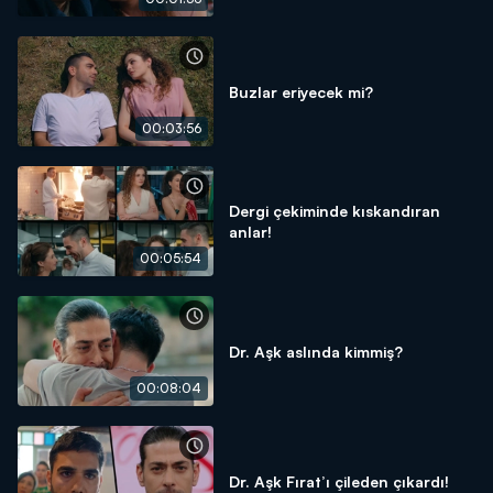
Buzlar eriyecek mi?
00:03:56
Dergi çekiminde kıskandıran
anlar!
00:05:54
Dr. Aşk aslında kimmiş?
00:08:04
Dr. Aşk Fırat’ı çileden çıkardı!