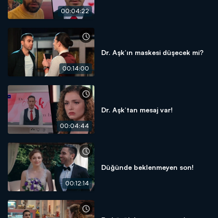
00:04:22
Dr. Aşk’ın maskesi düşecek mi?
00:14:00
Dr. Aşk’tan mesaj var!
00:04:44
Düğünde beklenmeyen son!
00:12:14