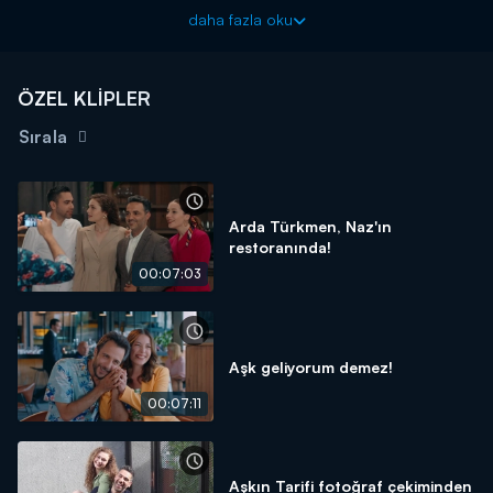
konuşmaya karar veren Sultan, onu bulamayınca karşısına Hazım
daha fazla oku
çıkıyor. İkili arasında ilginç bir diyalog yaşanıyor!
Aşkın Tarifi yeni bölümüyle Pazartesi 20.00'de Kanal D'de!
ÖZEL KLİPLER
Sırala
Arda Türkmen, Naz'ın
restoranında!
00:07:03
Aşk geliyorum demez!
00:07:11
Aşkın Tarifi fotoğraf çekiminden