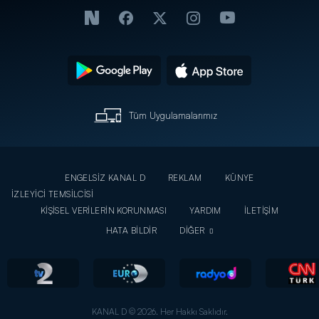
Tüm Uygulamalarımız
ENGELSİZ KANAL D
REKLAM
KÜNYE
İZLEYİCİ TEMSİLCİSİ
KİŞİSEL VERİLERİN KORUNMASI
YARDIM
İLETİŞİM
HATA BİLDİR
DİĞER
KANAL D © 2026. Her Hakkı Saklıdır.