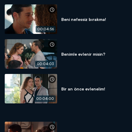
Beni nefessiz bırakma!
00:04:56
Benimle evlenir misin?
00:04:03
Bir an önce evlenelim!
00:04:00