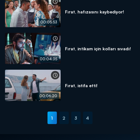
Fırat, hafızasını kaybediyor!
00:05:53
Fırat, intikam için kolları sıvadı!
00:04:35
Fırat, istifa etti!
00:06:20
1
2
3
4