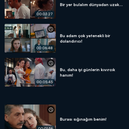
Bir yer bulalım dünyadan uzak…
00:03:27
Bu adam çok yetenekli bir
dolandırıcı!
00:06:48
Bu, daha iyi günlerin kıvırcık
hanım!
00:05:45
Burası sığınağım benim!
00:01:56