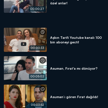
özel anlar!
00:00:27
Aşkın Tarifi Youtube kanalı 100
bin aboneyi gecti!
00:00:33
Asuman, Fırat'a mı dönüyor?
00:05:02
Asuman’ı gören Fırat dağıldı!
00:03:52