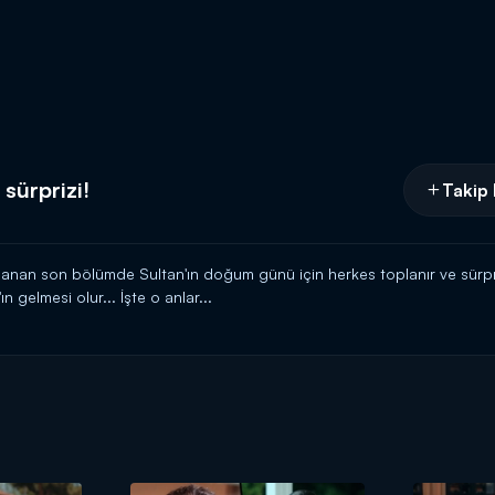
sürprizi!
Takip 
nlanan son bölümde Sultan'ın doğum günü için herkes toplanır ve sürpri
gelmesi olur... İşte o anlar...
si 20.00'de Kanal D'de!