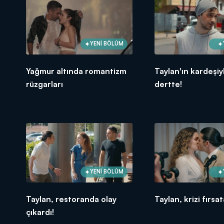
YENİ BÖLÜM
Yağmur altında romantizm
Taylan'ın kardeşiy
rüzgarları
dertte!
YENİ BÖLÜM
Taylan, restoranda olay
Taylan, krizi fırsat
çıkardı!