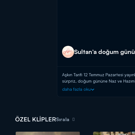
Sultan’a doğum günü 
Aşkın Tarifi 12 Temmuz Pazartesi yayı
sürpriz, doğum gününe Naz ve Hazım'ın 
daha fazla oku
Aşkın Tarifi yeni bölümüyle Pazarte
ÖZEL KLİPLER
Sırala