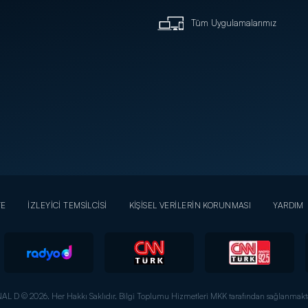
Tüm Uygulamalarımız
YE
İZLEYİCİ TEMSİLCİSİ
KİŞİSEL VERİLERİN KORUNMASI
YARDIM
AL D © 2026. Her Hakkı Saklıdır.
Bilgi Toplumu Hizmetleri MKK tarafından sağlanmakta