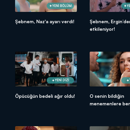
YENİ BÖLÜM
Y
Şebnem, Naz'a ayarı verdi!
Şebnem, Ergin’de
etkileniyor!
YENİ DİZİ
Öpücüğün bedeli ağır oldu!
O senin bildiğin
menemenlere be