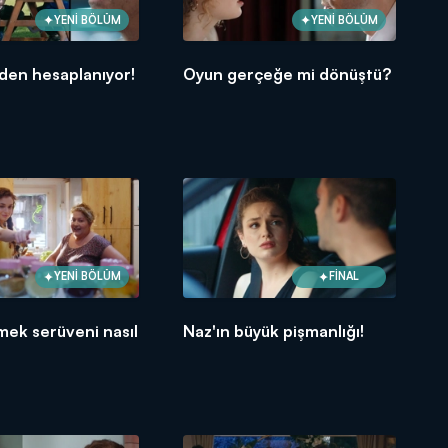
YENİ BÖLÜM
YENİ BÖLÜM
den hesaplanıyor!
Oyun gerçeğe mi dönüştü?
YENİ BÖLÜM
FİNAL
mek serüveni nasıl
Naz'ın büyük pişmanlığı!