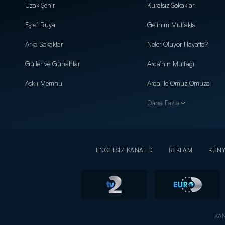
Uzak Şehir
Kuralsız Sokaklar
Eşref Rüya
Gelinim Mutfakta
Arka Sokaklar
Neler Oluyor Hayatta?
Güller ve Günahlar
Arda'nın Mutfağı
Aşk-ı Memnu
Arda ile Omuz Omuza
Daha Fazla
ENGELSİZ KANAL D
REKLAM
KÜN
KAN