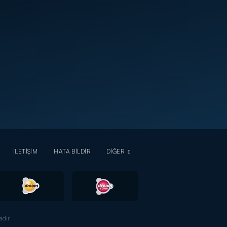
İLETİŞİM
HATA BİLDİR
DİĞER
dır.