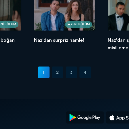
ENİ BÖLÜM
YENİ BÖLÜM
a boğan
Naz'dan sürpriz hamle!
Naz'dan 
misilleme
1
2
3
4