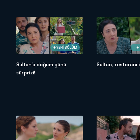
YENİ BÖLÜM
Sultan’a doğum günü
Sultan, restoranı 
sürprizi!