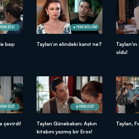
YENİ DİZİ
YENİ BÖLÜM
le başı
Taylan’ın elindeki kanıt ne?
Taylan'ın
oldu!
YENİ DİZİ
YENİ DİZİ
a çevirdi!
Taylan Günebakan: Aşkın
Taylan, Fı
kitabını yazmış bir Eros!