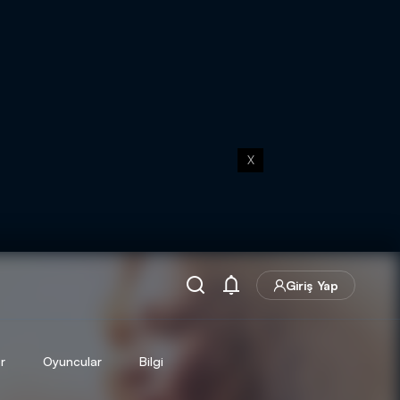
X
Giriş Yap
r
Oyuncular
Bilgi