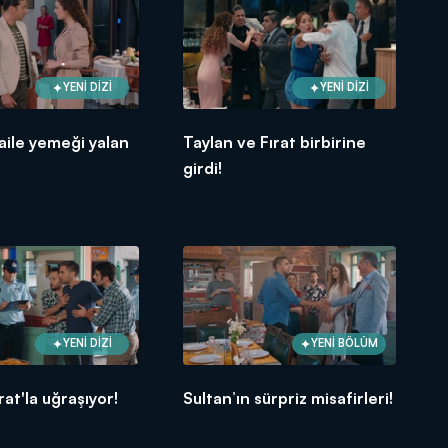
YENİ DİZİ
YENİ DİZİ
 aile yemeği yalan
Taylan ve Fırat birbirine
girdi!
YENİ DİZİ
YENİ BÖLÜM
rat'la uğraşıyor!
Sultan’ın sürpriz misafirleri!