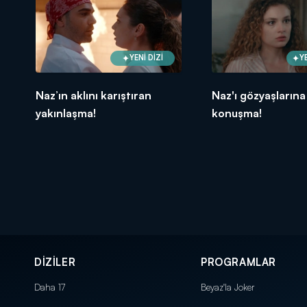
YENİ DİZİ
Y
Naz’ın aklını karıştıran
Naz'ı gözyaşların
yakınlaşma!
konuşma!
DİZİLER
PROGRAMLAR
Daha 17
Beyaz'la Joker