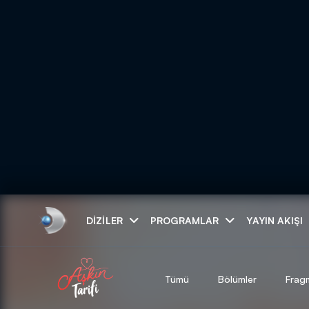
Arama
DIZILER
PROGRAMLAR
YAYIN AKIŞI
ARAMA SONUÇLAR
Tümü
Bölümler
Frag