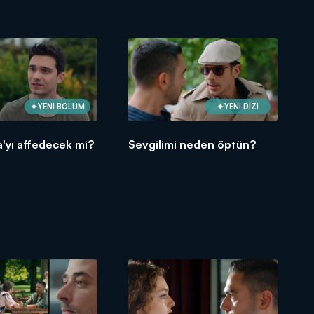
YENİ BÖLÜM
YENİ DİZİ
a'yı affedecek mi?
Sevgilimi neden öptün?