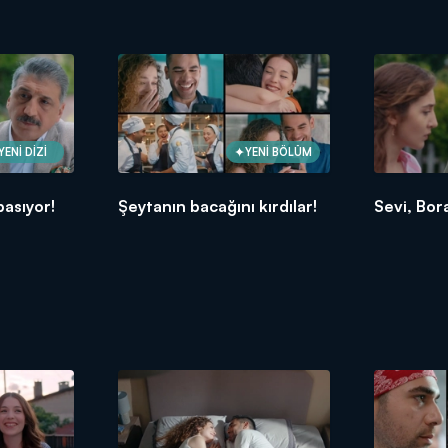
YENİ DİZİ
YENİ BÖLÜM
basıyor!
Şeytanın bacağını kırdılar!
Sevi, Bor