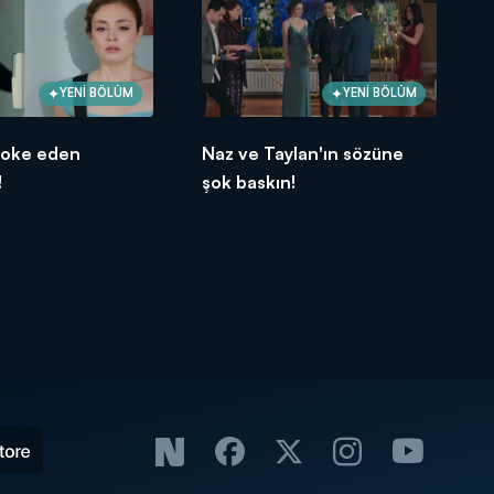
YENİ BÖLÜM
YENİ BÖLÜM
şoke eden
Naz ve Taylan'ın sözüne
!
şok baskın!