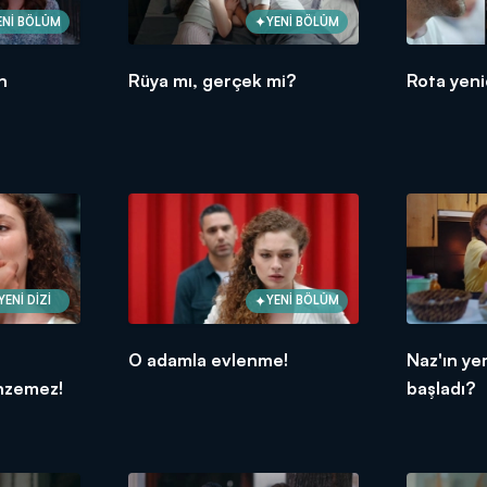
ENİ BÖLÜM
YENİ BÖLÜM
n
Rüya mı, gerçek mi?
Rota yeni
YENİ DİZİ
YENİ BÖLÜM
O adamla evlenme!
Naz'ın ye
nzemez!
başladı?