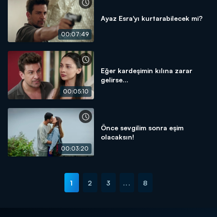
Ayaz Esra'yı kurtarabilecek mi?
00:07:49
Eğer kardeşimin kılına zarar
gelirse...
00:05:10
Önce sevgilim sonra eşim
olacaksın!
00:03:20
1
2
3
...
8