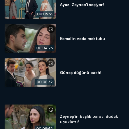
Ayaz, Zeynep'i seçiyor!
00:06:53
Kemal'in veda mektubu
00:04:25
Güneş düğünü bastı!
00:08:32
Zeynep'in başlık parası dudak
uçuklattı!
00:09:42