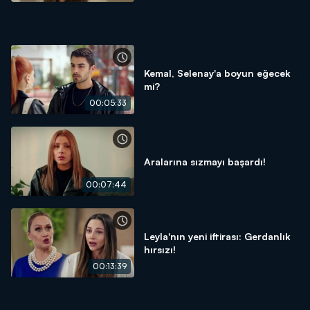
Kemal, Selenay'a boyun eğecek
mi?
00:05:33
Aralarına sızmayı başardı!
00:07:44
Leyla'nın yeni iftirası: Gerdanlık
hırsızı!
00:13:39