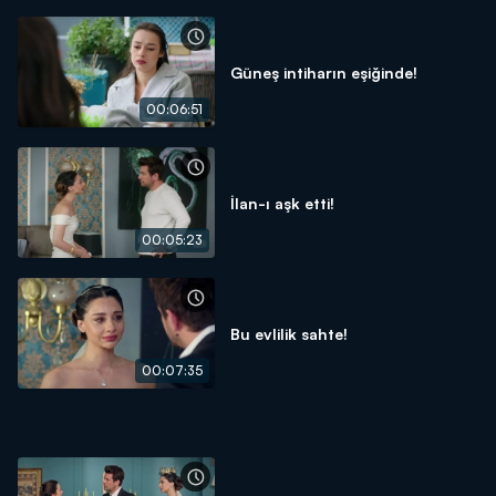
Güneş intiharın eşiğinde!
00:06:51
İlan-ı aşk etti!
00:05:23
Bu evlilik sahte!
00:07:35