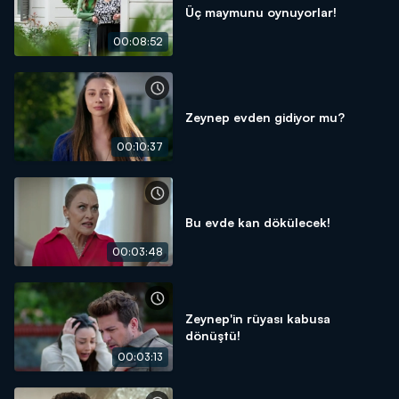
Üç maymunu oynuyorlar!
00:08:52
Zeynep evden gidiyor mu?
00:10:37
Bu evde kan dökülecek!
00:03:48
Zeynep'in rüyası kabusa
dönüştü!
00:03:13