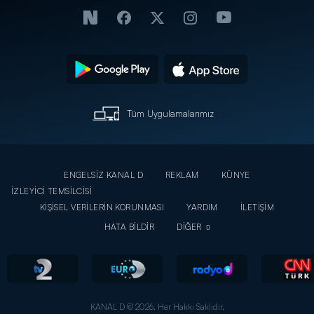
Tüm Uygulamalarımız
ENGELSİZ KANAL D
REKLAM
KÜNYE
İZLEYİCİ TEMSİLCİSİ
KİŞİSEL VERİLERİN KORUNMASI
YARDIM
İLETİŞİM
HATA BİLDİR
DİĞER
KANAL D © 2026. Her Hakkı Saklıdır.