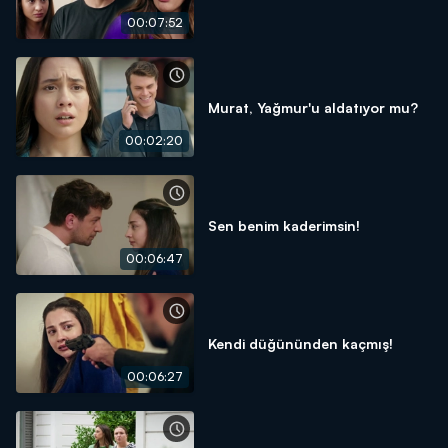
00:07:52
Murat, Yağmur'u aldatıyor mu?
00:02:20
Sen benim kaderimsin!
00:06:47
Kendi düğününden kaçmış!
00:06:27