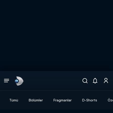
Arama
muhteşem ikili
ARAMA SONUÇLARI
Tümü
Bölümler
Fragmanlar
D-Shorts
Öze
DİĞER SONUÇLAR