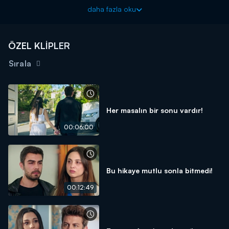
Yağmur'un cezaevi günleri devam ederken Güneş de kardeşini
daha fazla oku
kurtarmak için ipuçları toplamaya çalışır. Ayaz'ın asistanı olarak
işe başlayan Güneş, beraber vakit geçirdikçe Ayaz'a karşı bir
şeyler hissetmeye başlayacaktır.
ÖZEL KLİPLER
Ayazın Sonu Güneş yeni bölümleriyle hafta içi her gün
Sırala
16.30'da Kanal D'de!
Her masalın bir sonu vardır!
00:06:00
Bu hikaye mutlu sonla bitmedi!
00:12:49