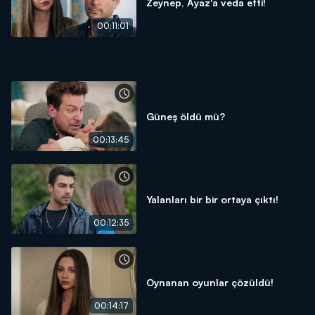
Zeynep, Ayaz'a veda etti!
00:11:01
Güneş öldü mü?
00:13:45
Yalanları bir bir ortaya çıktı!
00:12:35
Oynanan oyunlar çözüldü!
00:14:17