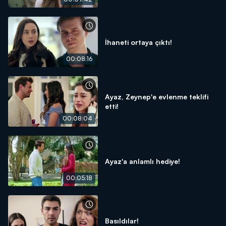
İhaneti ortaya çıktı!
00:08:16
Ayaz, Zeynep'e evlenme teklifi
etti!
00:08:04
Ayaz'a anlamlı hediye!
00:05:18
Basıldılar!