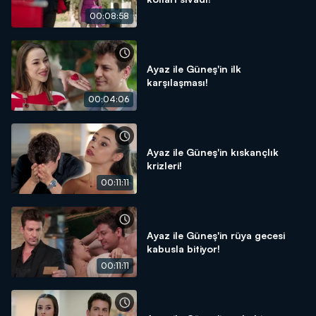
00:08:58
Ayaz ile Güneş'in ilk
karşılaşması!
00:04:06
Ayaz ile Güneş'in kıskançlık
krizleri!
00:11:11
Ayaz ile Güneş'in rüya gecesi
kabusla bitiyor!
00:11:11