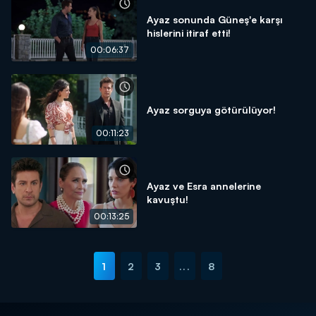
Ayaz sonunda Güneş'e karşı
hislerini itiraf etti!
00:06:37
Ayaz sorguya götürülüyor!
00:11:23
Ayaz ve Esra annelerine
kavuştu!
00:13:25
1
2
3
...
8