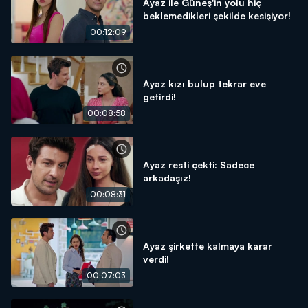
Ayaz ile Güneş'in yolu hiç
beklemedikleri şekilde kesişiyor!
00:12:09
Ayaz kızı bulup tekrar eve
getirdi!
00:08:58
Ayaz resti çekti: Sadece
arkadaşız!
00:08:31
Ayaz şirkette kalmaya karar
verdi!
00:07:03