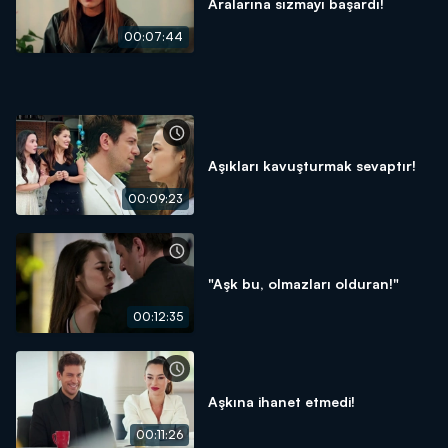
Aralarına sızmayı başardı!
00:07:44
Aşıkları kavuşturmak sevaptır!
00:09:23
"Aşk bu, olmazları olduran!"
00:12:35
Aşkına ihanet etmedi!
00:11:26