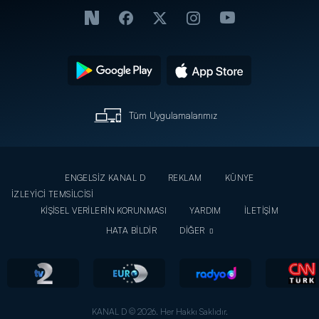
Tüm Uygulamalarımız
ENGELSİZ KANAL D
REKLAM
KÜNYE
İZLEYİCİ TEMSİLCİSİ
KİŞİSEL VERİLERİN KORUNMASI
YARDIM
İLETİŞİM
HATA BİLDİR
DİĞER
KANAL D © 2026. Her Hakkı Saklıdır.