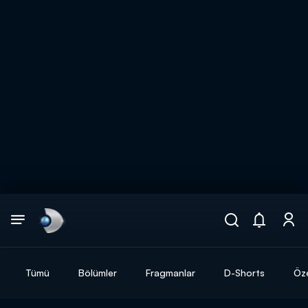
Arama
muhteşem ikili
ARAMA SONUÇLARI
Tümü
Bölümler
Fragmanlar
D-Shorts
Öze
DİĞER SONUÇLAR