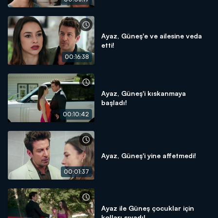
Ayaz, Güneş'e ve ailesine veda
etti!
00:16:38
Ayaz, Güneş'i kıskanmaya
başladı!
00:10:42
Ayaz, Güneş'i yine affetmedi!
00:01:37
Ayaz ile Güneş çocuklar için
kolları sıvadı!