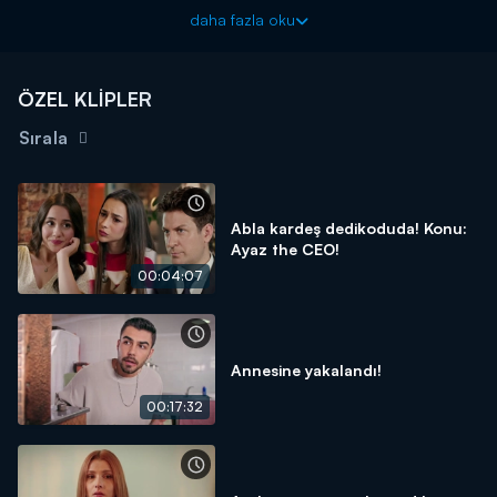
Ayazın Sonu Güneş yeni bölümleriyle hafta içi her gün
daha fazla oku
16.00'da Kanal D'de!
ÖZEL KLİPLER
Sırala
Abla kardeş dedikoduda! Konu:
Ayaz the CEO!
00:04:07
Annesine yakalandı!
00:17:32