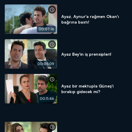
Ayaz, Aynur'a rağmen Okan'ı
bağrına bastı!
00:07:16
Ayaz Bey'in iş prensipleri!
00:05:09
Ayaz bir mektupla Güneş'i
bırakıp gidecek mi?
00:11:46