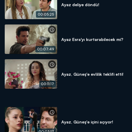
Ayaz deliye döndü!
00:05:25
Ayaz Esra'yı kurtarabilecek mi?
00:07:49
Ayaz, Güneş'e evlilik teklifi etti!
00:11:17
Ayaz, Güneş'e içini açıyor!
00:03:17