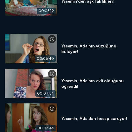
Yasemin'den aşk taktikleri!
00:03:12
Yasemin, Ada'nın yüzüğünü
buluyor!
00:06:40
Yasemin, Ada'nın evli olduğunu
öğrendi!
00:07:54
Yasemin, Ada'dan hesap soruyor!
00:03:45