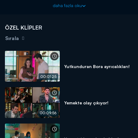
asistanı olmak Ada’nın düşündüğünden çok daha zordur.
daha fazla oku
Bora'nın zor kişiliğine karşı Ada'nın yapacakları ise adeta Bora'yı
çileden çıkarır.
Baht Oyunu yeni bölümüyle Salı 20.00'de Kanal D'de!
ÖZEL KLİPLER
Sırala
Yutkunduran Bora ayrıcalıkları!
00:01:25
Yemekte olay çıkıyor!
00:09:56