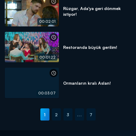
Rüzgar, Ada'ya geri dönmek
istiyor!
00:02:01
Restoranda büyük gerilim!
00:01:22
Ormanların kralı Aslan!
00:03:07
1
2
3
...
7