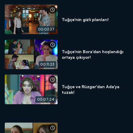
Tuğçe'nin gizli planları!
00:03:37
Tuğçe'nin Bora'dan hoşlandığı
ortaya çıkıyor!
00:11:23
Tuğçe ve Rüzgar'dan Ada'ya
tuzak!
00:07:24