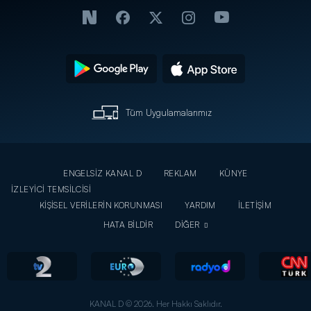
Tüm Uygulamalarımız
ENGELSİZ KANAL D
REKLAM
KÜNYE
İZLEYİCİ TEMSİLCİSİ
KİŞİSEL VERİLERİN KORUNMASI
YARDIM
İLETİŞİM
HATA BİLDİR
DİĞER
KANAL D © 2026. Her Hakkı Saklıdır.