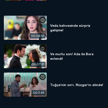
Veda kahvesinde sürpriz
gelişme!
00:06:55
Ve mutlu son! Ada ile Bora
evlendi!
00:07:31
Tuğçe'nin sırrı, Rüzgar'ın elinde!
00:11:55