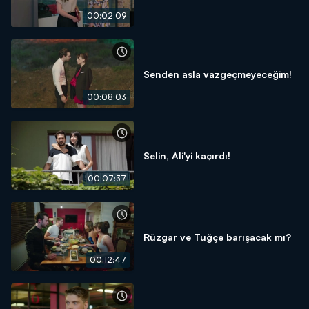
00:02:09
Senden asla vazgeçmeyeceğim!
00:08:03
Selin, Ali'yi kaçırdı!
00:07:37
Rüzgar ve Tuğçe barışacak mı?
00:12:47