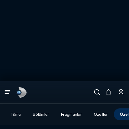
Arama
muhteşem ikili
ARAMA SONUÇLARI
Tümü
Bölümler
Fragmanlar
Özetler
Özel
DİĞER SONUÇLAR