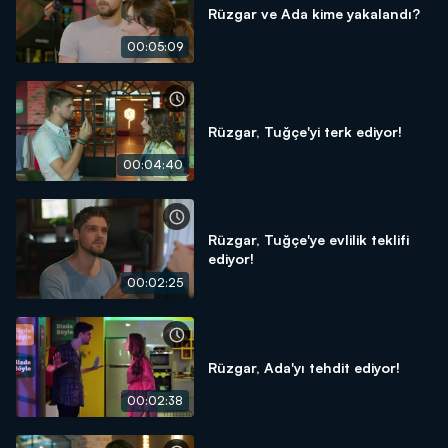
Rüzgar ve Ada kime yakalandı?
00:05:09
Rüzgar, Tuğçe'yi terk ediyor!
00:04:40
Rüzgar, Tuğçe'ye evlilik teklifi
ediyor!
00:02:25
Rüzgar, Ada'yı tehdit ediyor!
00:02:38