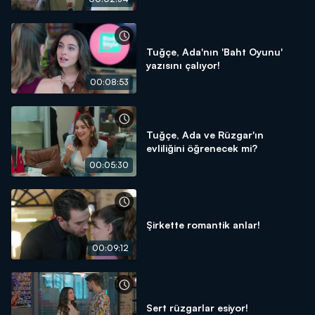
Tuğçe, Ada'nın 'Baht Oyunu'
yazısını çalıyor!
00:08:53
Tuğçe, Ada ve Rüzgar'ın
evliliğini öğrenecek mi?
00:05:30
Şirkette romantik anlar!
00:09:12
Sert rüzgarlar esiyor!