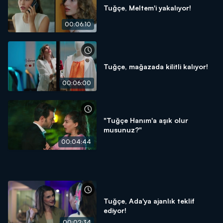
Tuğçe, Meltem'i yakalıyor!
00:06:10
Tuğçe, mağazada kilitli kalıyor!
00:06:00
"Tuğçe Hanım'a aşık olur
musunuz?"
00:04:44
Tuğçe, Ada'ya ajanlık teklif
ediyor!
00:02:34