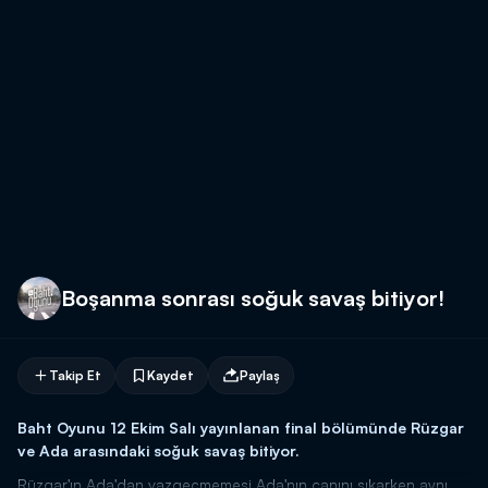
Boşanma sonrası soğuk savaş bitiyor!
Takip Et
Kaydet
Paylaş
Baht Oyunu 12 Ekim Salı yayınlanan final bölümünde Rüzgar
ve Ada arasındaki soğuk savaş bitiyor.
Rüzgar'ın Ada'dan vazgeçmemesi Ada'nın canını sıkarken aynı