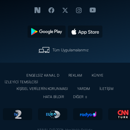
Tüm Uygulamalarımız
ENGELSİZ KANAL D
REKLAM
KÜNYE
İZLEYİCİ TEMSİLCİSİ
KİŞİSEL VERİLERİN KORUNMASI
YARDIM
İLETİŞİM
HATA BİLDİR
DİĞER
KANAL D © 2026. Her Hakkı Saklıdır.