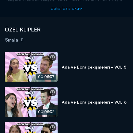
zamanda ayak bağı olmasına neden oluyor. Ada'nın boşanmak
daha fazla oku
için verdiği mücadele başarılı oluyor. Boşanmaları gerçekleşen
Ada ve Rüzgar arasındaki soğuk savaş böylece bitiyor.
Baht Oyunu final bölümüyle Salı 20.00'de Kanal D'de!
ÖZEL KLİPLER
Sırala
Ada ve Bora çekişmeleri - VOL 5
00:05:37
Ada ve Bora çekişmeleri - VOL 6
00:05:32