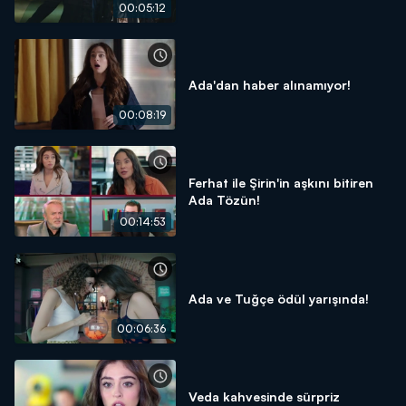
00:05:12
Ada'dan haber alınamıyor!
00:08:19
Ferhat ile Şirin'in aşkını bitiren
Ada Tözün!
00:14:53
Ada ve Tuğçe ödül yarışında!
00:06:36
Veda kahvesinde sürpriz