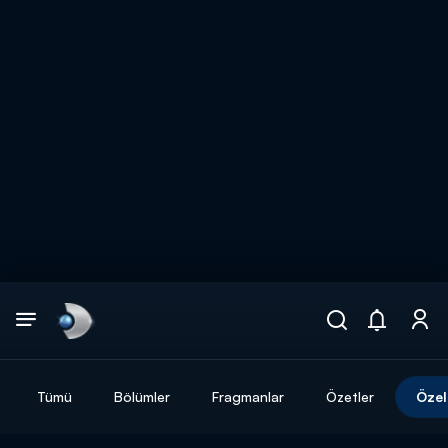
Arama
muhteşem ikili
ARAMA SONUÇLARI
Tümü
Bölümler
Fragmanlar
Özetler
Özel
DİĞER SONUÇLAR