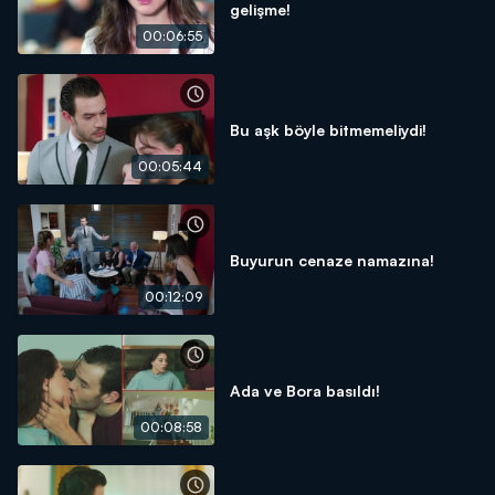
gelişme!
00:06:55
Bu aşk böyle bitmemeliydi!
00:05:44
Buyurun cenaze namazına!
00:12:09
Ada ve Bora basıldı!
00:08:58