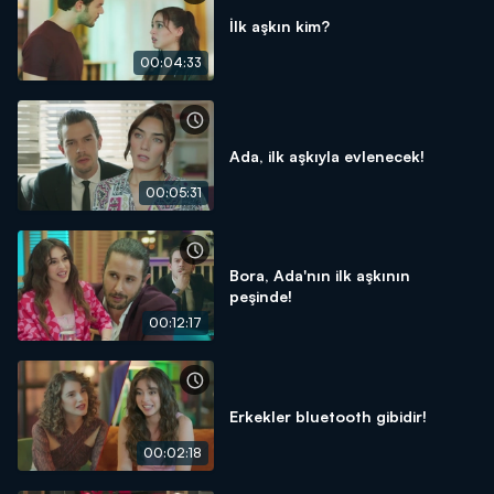
İlk aşkın kim?
00:04:33
Ada, ilk aşkıyla evlenecek!
00:05:31
Bora, Ada'nın ilk aşkının
peşinde!
00:12:17
Erkekler bluetooth gibidir!
00:02:18