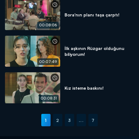
Bora'nın planı taşa çarptı!
00:08:06
İlk aşkının Rüzgar olduğunu
biliyorum!
00:07:49
Kız isteme baskını!
00:08:31
1
2
3
...
7