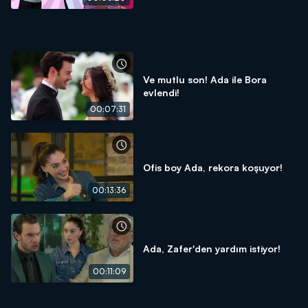
Ve mutlu son! Ada ile Bora
evlendi!
00:07:31
Ofis boy Ada, rekora koşuyor!
00:13:36
Ada, Zafer'den yardım istiyor!
00:11:09