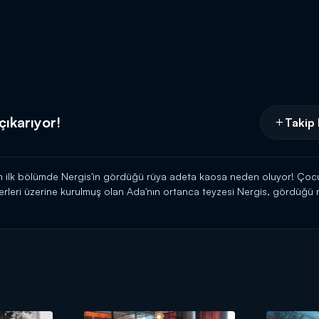
çıkarıyor!
Takip 
n ilk bölümde Nergis'in gördüğü rüya adeta kaosa neden oluyor! Çocuk
ederleri üzerine kurulmuş olan Ada'nın ortanca teyzesi Nergis, gördüğü
erken ortalık bir anda karışır. Bir taraftan da Nergis'in Ada'ya olan düş
00'de Kanal D'de!