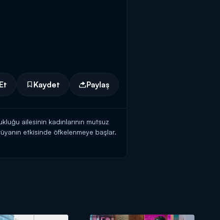
Et
Kaydet
Paylaş
luğu ailesinin kadınlarının mutsuz
 rüyanın etkisinde öfkelenmeye başlar.
künlüğü Ada'nın hayatını fazlasıyla