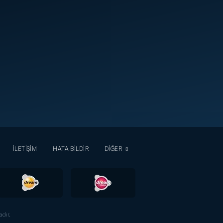
İLETİŞİM
HATA BİLDİR
DİĞER
dır.