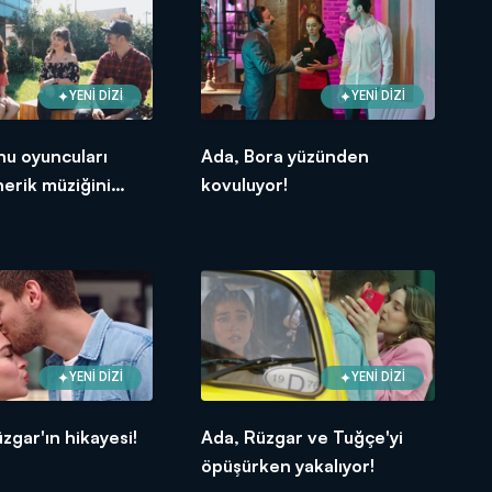
YENİ DİZİ
YENİ DİZİ
nu oyuncuları
Ada, Bora yüzünden
nerik müziğini
kovuluyor!
di!
YENİ DİZİ
YENİ DİZİ
zgar'ın hikayesi!
Ada, Rüzgar ve Tuğçe'yi
öpüşürken yakalıyor!