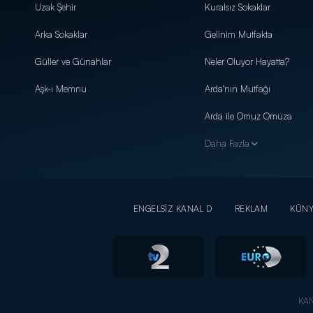
Uzak Şehir
Kuralsız Sokaklar
Arka Sokaklar
Gelinim Mutfakta
Güller ve Günahlar
Neler Oluyor Hayatta?
Aşk-ı Memnu
Arda'nın Mutfağı
Arda ile Omuz Omuza
Daha Fazla
ENGELSİZ KANAL D
REKLAM
KÜN
KAN