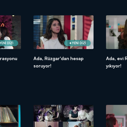
YENİ DİZİ
YENİ DİZİ
erasyonu
Ada, Rüzgar'dan hesap
Ada, evi 
soruyor!
yıkıyor!