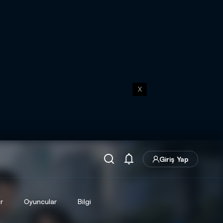
X
Giriş Yap
r
Oyuncular
Bilgi