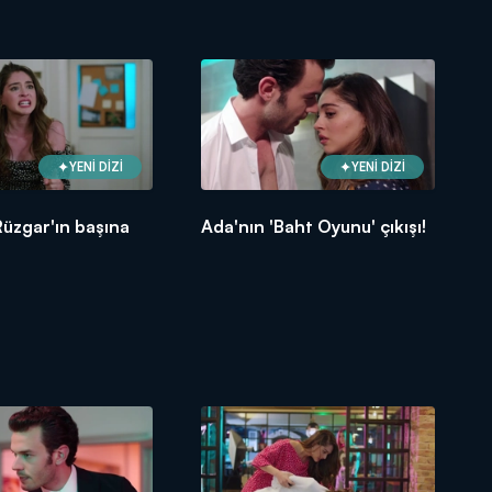
YENİ DİZİ
YENİ DİZİ
Rüzgar'ın başına
Ada'nın 'Baht Oyunu' çıkışı!