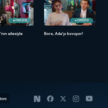
YENİ DİZİ
YENİ DİZİ
nın ailesiyle
Bora, Ada'yı kovuyor!