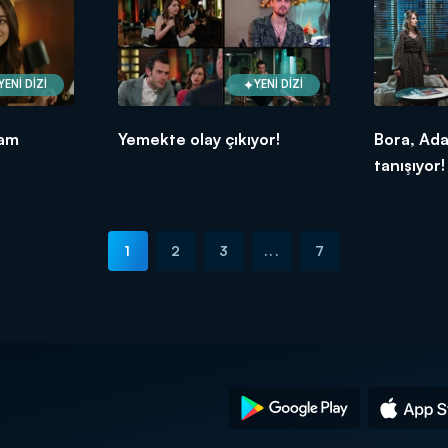
YENİ DİZİ
YENİ DİZİ
tam
Yemekte olay çıkıyor!
Bora, Ada'
tanışıyor!
1
2
3
...
7