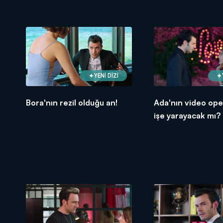
YENİ DİZİ
Bora'nın rezil olduğu an!
Ada'nın video op
işe yarayacak mı?