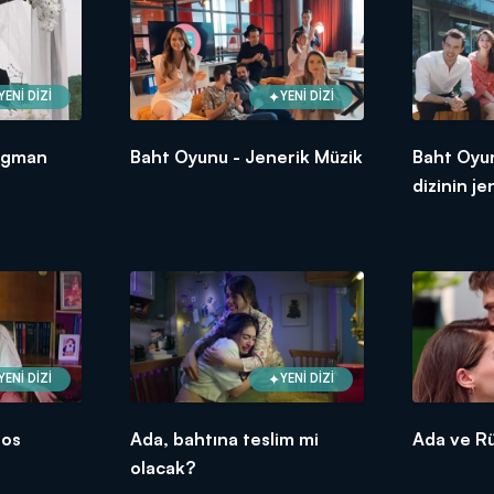
YENİ DİZİ
YENİ DİZİ
ragman
Baht Oyunu - Jenerik Müzik
Baht Oyu
dizinin je
seslendir
YENİ DİZİ
YENİ DİZİ
aos
Ada, bahtına teslim mi
Ada ve Rü
olacak?