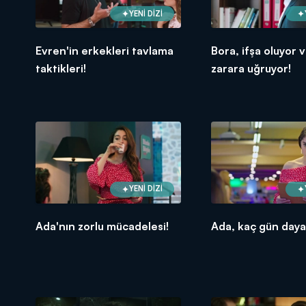
YENİ DİZİ
Evren'in erkekleri tavlama
Bora, ifşa oluyor v
taktikleri!
zarara uğruyor!
YENİ DİZİ
Ada'nın zorlu mücadelesi!
Ada, kaç gün day