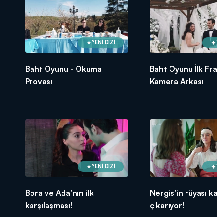
YENİ DİZİ
Baht Oyunu - Okuma
Baht Oyunu İlk F
Provası
Kamera Arkası
YENİ DİZİ
Bora ve Ada'nın ilk
Nergis'in rüyası k
karşılaşması!
çıkarıyor!