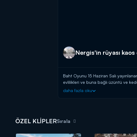
Nergis'in rüyası kaos 
Baht Oyunu 15 Haziran Salı yayınlana
evlilikleri ve buna bağlı üzüntü ve k
Yasemin ise Nergis'i sakinleştirmek ist
daha fazla oku
etkiler.
Baht Oyunu yeni bölümüyle Salı 20.
ÖZEL KLİPLER
Sırala