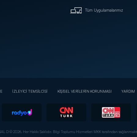
Tüm Uygulamalarımız
YE
İZLEYİCİ TEMSİLCİSİ
KİŞİSEL VERİLERİN KORUNMASI
YARDIM
AL D © 2026. Her Hakkı Saklıdır.
Bilgi Toplumu Hizmetleri MKK tarafından sağlanmakta