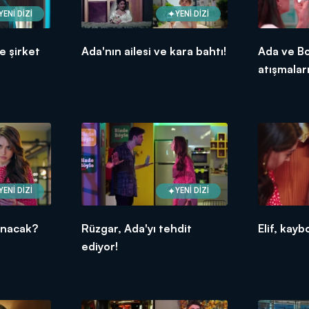
YENİ DİZİ
YENİ DİZİ
e şirket
Ada'nın ailesi ve kara bahtı!
Ada ve Bo
atışmaları
YENİ DİZİ
YENİ DİZİ
anacak?
Rüzgar, Ada'yı tehdit
Elif, kayb
ediyor!