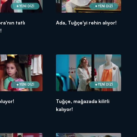
YENİ DİZİ
YENİ DİZİ
ra'nın tatlı
Ada, Tuğçe'yi rehin alıyor!
!
YENİ DİZİ
YENİ DİZİ
oluyor!
Tuğçe, mağazada kilitli
kalıyor!