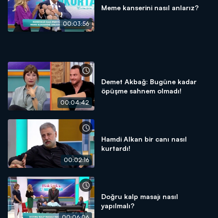
Meme kanserini nasıl anlarız?
00:03:56
Demet Akbağ: Bugüne kadar
öpüşme sahnem olmadı!
00:04:42
Hamdi Alkan bir canı nasıl
kurtardı!
00:02:16
Doğru kalp masajı nasıl
yapılmalı?
00:06:06