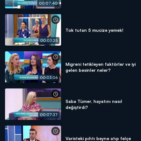
00:07:40
Tok tutan 5 mucize yemek!
00:03:25
Migreni tetikleyen faktörler ve iyi
gelen besinler neler?
00:03:06
Saba Tümer, hayatını nasıl
değiştirdi?
00:07:37
Varisteki pıhtı beyne atıp felçe