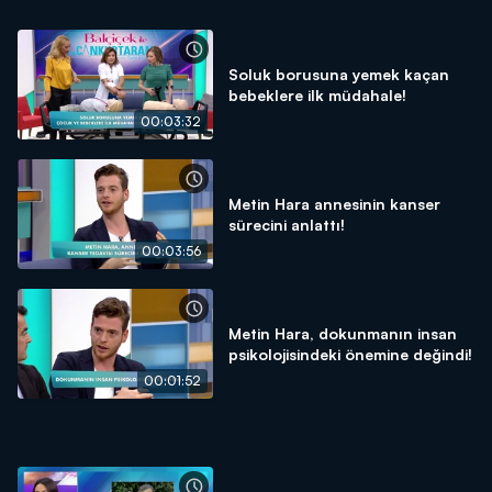
Soluk borusuna yemek kaçan
bebeklere ilk müdahale!
00:03:32
Metin Hara annesinin kanser
sürecini anlattı!
00:03:56
Metin Hara, dokunmanın insan
psikolojisindeki önemine değindi!
00:01:52