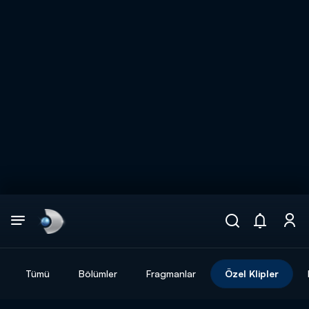
Arama
muhteşem ikili
ARAMA SONUÇLARI
Tümü
Bölümler
Fragmanlar
Özel Klipler
DİĞER SONUÇLAR