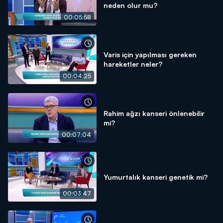
neden olur mu?
00:05:58
Varis için yapılması gereken
hareketler neler?
00:04:25
Rahim ağzı kanseri önlenebilir
mi?
00:07:04
Yumurtalık kanseri genetik mi?
00:03:47