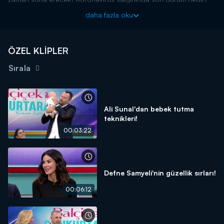
gibi sorulara önemli bilgiler verdi!
daha fazla oku
Balçiçek İlter ve Dr. Özlem Cankurtaran'ın birlikte sundukları
"Balçiçek ile Dr. Cankurtaran" adlı program hafta içi her gün
saat 07.30’da Kanal D'de!
ÖZEL KLİPLER
Sırala
Ali Sunal'dan bebek tutma
teknikleri!
00:03:22
Defne Samyeli'nin güzellik sırları!
00:06:12