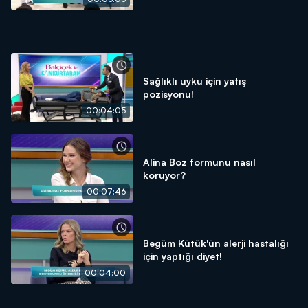
Sağlıklı uyku için yatış
pozisyonu!
00:04:05
Alina Boz formunu nasıl
koruyor?
00:07:46
Begüm Kütük'ün alerji hastalığı
için yaptığı diyet!
00:04:00