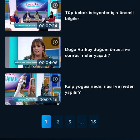
Tüp bebek isteyenler için önemli
bilgiler!
00:07:24
Doğa Rutkay doğum öncesi ve
sonrası neler yaşadı?
00:04:06
Kalp yogası nedir, nasıl ve neden
yapılır?
00:07:45
1
2
3
...
13