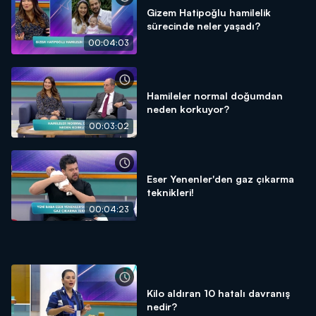
Gizem Hatipoğlu hamilelik
sürecinde neler yaşadı?
00:04:03
Hamileler normal doğumdan
neden korkuyor?
00:03:02
Eser Yenenler'den gaz çıkarma
teknikleri!
00:04:23
Kilo aldıran 10 hatalı davranış
nedir?