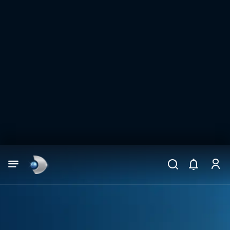
Arama
muhteşem ikili
ARAMA SONUÇLARI
DİĞER SONUÇLAR