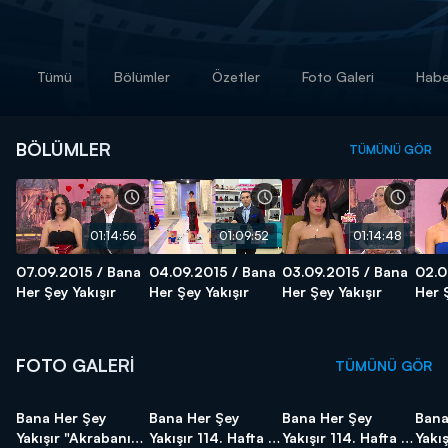
Tümü
Bölümler
Özetler
Foto Galeri
Habe
BÖLÜMLER
TÜMÜNÜ GÖR
01:14:56
01:09:52
01:14:48
07.09.2015 / Bana
04.09.2015 / Bana
03.09.2015 / Bana
02.0
Her Şey Yakışır
Her Şey Yakışır
Her Şey Yakışır
Her 
FOTO GALERİ
TÜMÜNÜ GÖR
Bana Her Şey
Bana Her Şey
Bana Her Şey
Bana
Yakışır "Akrabanın
Yakışır 114. Hafta 4.
Yakışır 114. Hafta 3.
Yakış