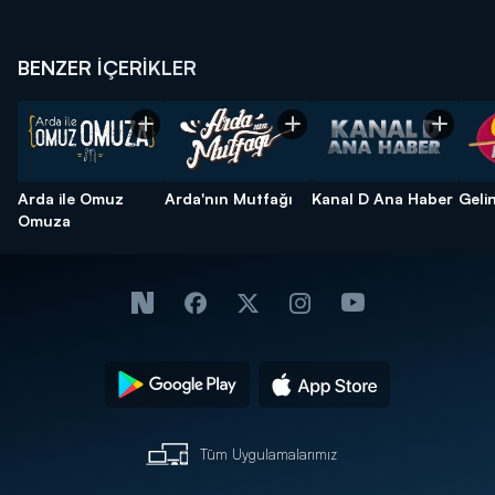
Nikah Kokteyli"
Yarışmacısı Gülçin
Yarışmacısı Eda Elif
Yarı
Özyurt
Başlamışlı
Zeng
BENZER İÇERİKLER
Arda ile Omuz
Arda'nın Mutfağı
Kanal D Ana Haber
Geli
Omuza
Tüm Uygulamalarımız