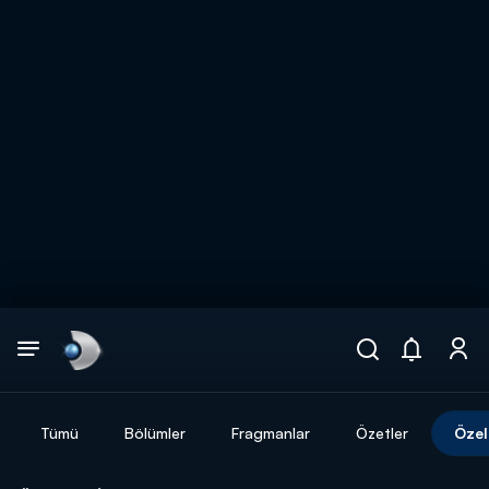
Arama
muhteşem ikili
ARAMA SONUÇLARI
Tümü
Bölümler
Fragmanlar
Özetler
Özel
DİĞER SONUÇLAR