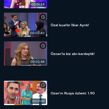
00:01:24
Özel kuaför İlker Ayrık!
00:02:40
Özcan'la biz abi-kardeştik!
00:02:48
Ozan'ın Rusya özlemi: 1.90
00:01:59