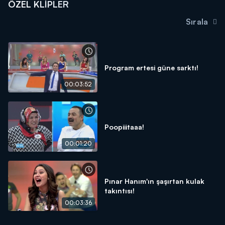
ÖZEL KLIPLER
Sırala
Program ertesi güne sarktı!
00:03:52
Poopiiitaaa!
00:01:20
Pınar Hanım'ın şaşırtan kulak
takıntısı!
00:03:36