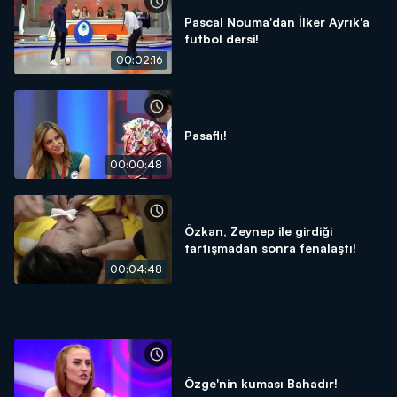
Pascal Nouma'dan İlker Ayrık'a
futbol dersi!
00:02:16
Pasaflı!
00:00:48
Özkan, Zeynep ile girdiği
tartışmadan sonra fenalaştı!
00:04:48
Özge'nin kuması Bahadır!