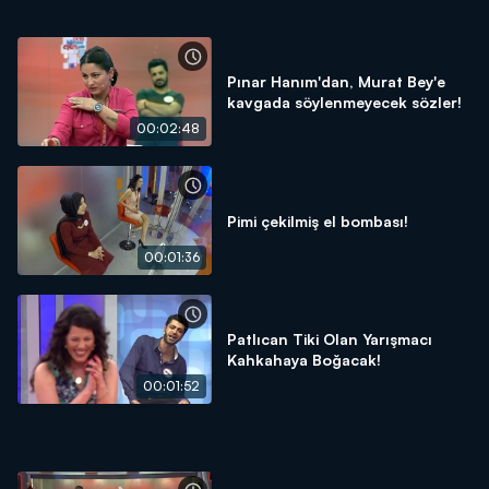
Pınar Hanım'dan, Murat Bey'e
kavgada söylenmeyecek sözler!
00:02:48
Pimi çekilmiş el bombası!
00:01:36
Patlıcan Tiki Olan Yarışmacı
Kahkahaya Boğacak!
00:01:52