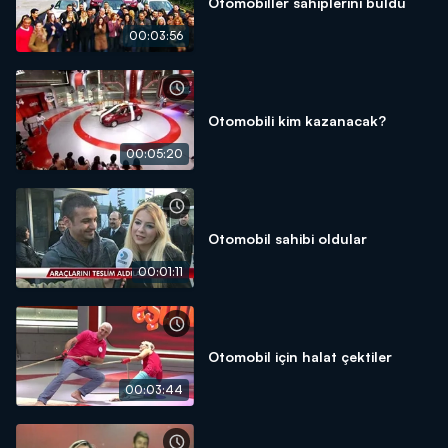
Otomobiller sahiplerini buldu
00:03:56
Otomobili kim kazanacak?
00:05:20
Otomobil sahibi oldular
00:01:11
Otomobil için halat çektiler
00:03:44