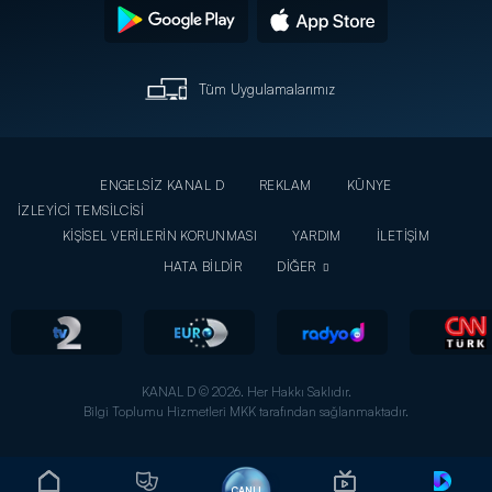
Tüm Uygulamalarımız
ENGELSİZ KANAL D
REKLAM
KÜNYE
İZLEYİCİ TEMSİLCİSİ
KİŞİSEL VERİLERİN KORUNMASI
YARDIM
İLETİŞİM
HATA BİLDİR
DİĞER
KANAL D © 2026. Her Hakkı Saklıdır.
Bilgi Toplumu Hizmetleri MKK tarafından sağlanmaktadır.
CANLI