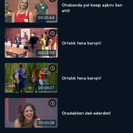
Otobanda yol kesip aşkını ilan
etti!
00:01:44
Ortalık fena karıştı!
00:03:05
Ortalık fena karıştı!
00:06:37
Oradakileri deli ederdim!
00:01:28