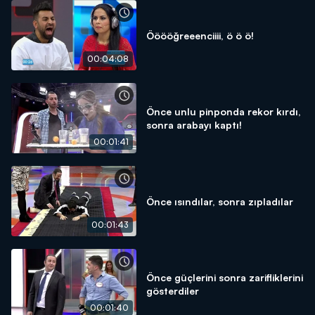
Ööööğreeenciiii, ö ö ö!
00:04:08
Önce unlu pinponda rekor kırdı,
sonra arabayı kaptı!
00:01:41
Önce ısındılar, sonra zıpladılar
00:01:43
Önce güçlerini sonra zarifliklerini
gösterdiler
00:01:40