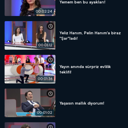
Yemem ben bu ayakları!
00:02:24
Yeliz Hanım, Pelin Hanım'a biraz
"Şar"ladı!
00:01:12
Yayın anında sürpriz evlilik
teklifi!
00:01:36
Yaşasın mallık diyorum!
00:01:02