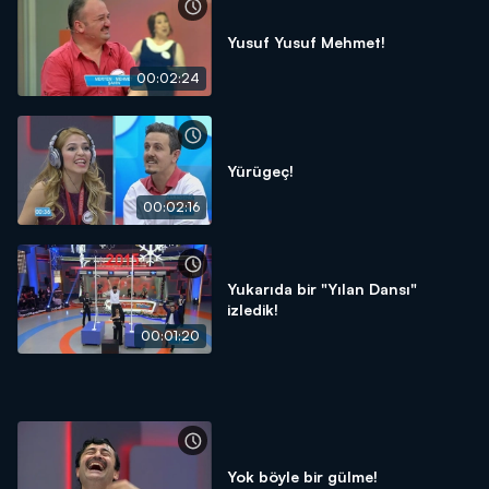
Yusuf Yusuf Mehmet!
00:02:24
Yürügeç!
00:02:16
Yukarıda bir "Yılan Dansı"
izledik!
00:01:20
Yok böyle bir gülme!