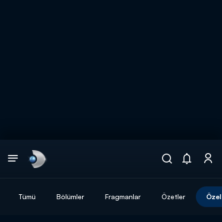
Arama
muhteşem ikili
ARAMA SONUÇLARI
Tümü
Bölümler
Fragmanlar
Özetler
Özel
DİĞER SONUÇLAR