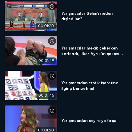
Yarışmacılar Selim'i neden
dışladılar?
00:01:20
Yarışmacılar mekik çekerken
zorlandı, İlker Ayrık’ın şakası
güldürdü
00:01:49
Yarışmacıdan trafik işaretine
ilginç benzetme!
00:01:45
Yarışmacıdan seyirciye fırça!
00:01:20