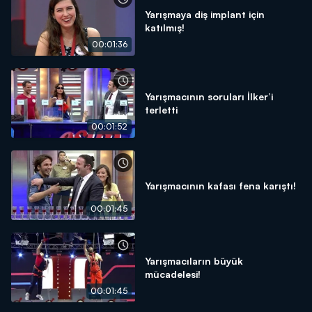
Yarışmaya diş implant için
katılmış!
00:01:36
Yarışmacının soruları İlker’i
terletti
00:01:52
Yarışmacının kafası fena karıştı!
00:01:45
Yarışmacıların büyük
mücadelesi!
00:01:45