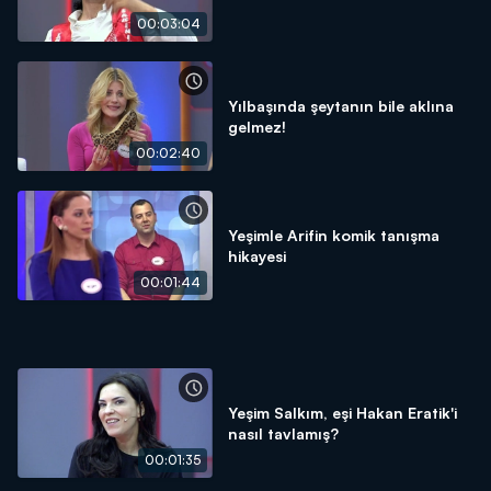
00:03:04
Yılbaşında şeytanın bile aklına
gelmez!
00:02:40
Yeşimle Arifin komik tanışma
hikayesi
00:01:44
Yeşim Salkım, eşi Hakan Eratik'i
nasıl tavlamış?
00:01:35