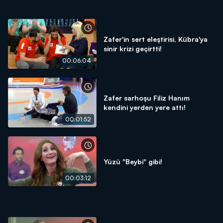
Zafer'in sert eleştirisi, Kübra'ya
sinir krizi geçirtti!
00:06:04
Zafer sarhoşu Filiz Hanım
kendini yerden yere attı!
00:01:52
Yüzü "Beybi" gibi!
00:03:12