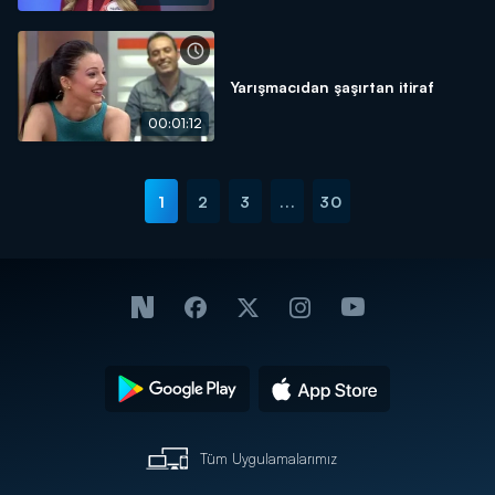
Yarışmacıdan şaşırtan itiraf
00:01:12
1
2
3
...
30
Tüm Uygulamalarımız