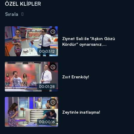
ÖZEL KLİPLER
Sırala
Ziynet Sali ile "Aşkın Gözü
Kördür" oynarsanız,
navigasyona ihtiyacınız olabilir!
00:03:12
Zıııt Erenköy!
00:01:28
Zeytinle inatlaşma!
00:00:16