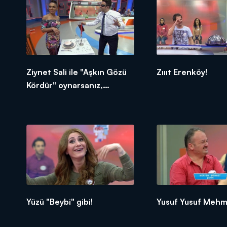
Ziynet Sali ile "Aşkın Gözü
Zıııt Erenköy!
Kördür" oynarsanız,
navigasyona ihtiyacınız
olabilir!
Yüzü "Beybi" gibi!
Yusuf Yusuf Mehm