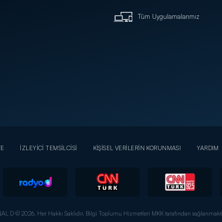
Tüm Uygulamalarımız
YE
İZLEYİCİ TEMSİLCİSİ
KİŞİSEL VERİLERİN KORUNMASI
YARDIM
AL D © 2026. Her Hakkı Saklıdır.
Bilgi Toplumu Hizmetleri MKK tarafından sağlanmakta