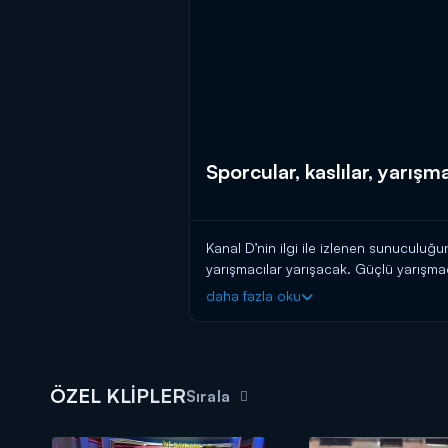
Sporcular, kaslılar, yarışma
Kanal D’nin ilgi ile izlenen sunuculu
yarışmacılar yarışacak. Güçlü yarışmac
Yarışmacıların uzun boylu olmasından
daha fazla oku
dolu bölümü bu akşam Kanal D’de yay
ÖZEL KLİPLER
Sırala