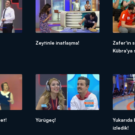
Zeytinle inatlaşma!
Zafer'in s
Kübra'ya s
et!
Yürügeç!
Yukarıda 
izledik!