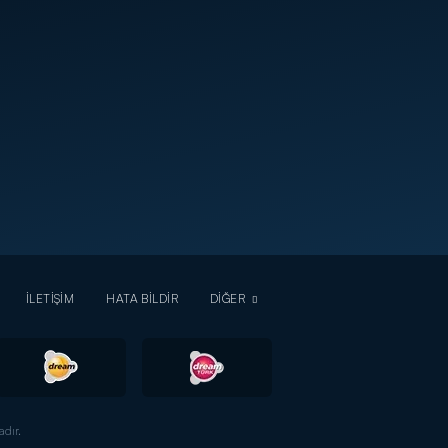
İLETİŞİM
HATA BİLDİR
DİĞER
dır.