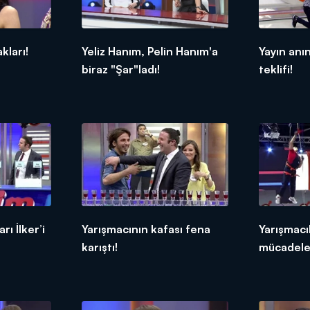
ları!
Yeliz Hanım, Pelin Hanım'a
Yayın anın
biraz "Şar"ladı!
teklifi!
rı İlker’i
Yarışmacının kafası fena
Yarışmacı
karıştı!
mücadele