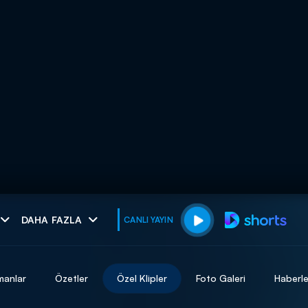
muhteşem ikili
DAHA FAZLA
CANLI YAYIN
I
manlar
Özetler
Özel Klipler
Foto Galeri
Haberle