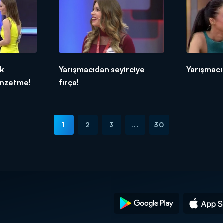
ik
Yarışmacıdan seyirciye
Yarışmacı
enzetme!
fırça!
1
2
3
...
30