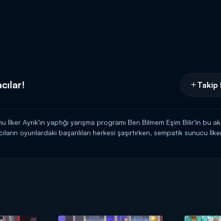
cılar!
Takip 
ğunu İlker Ayrık’ın yaptığı yarışma programı Ben Bilmem Eşim Bilir’in 
ıların oyunlardaki başarılıları herkesi şaşırtırken, sempatik sunucu İlk
 dolayı zaman zaman ekran kadrajına sığmaması ise herkesi güldürecek
ınlanacak.