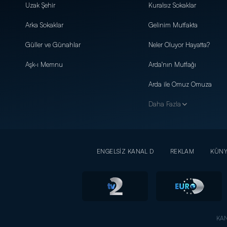
Uzak Şehir
Kuralsız Sokaklar
Arka Sokaklar
Gelinim Mutfakta
Güller ve Günahlar
Neler Oluyor Hayatta?
Aşk-ı Memnu
Arda'nın Mutfağı
Arda ile Omuz Omuza
Daha Fazla
ENGELSİZ KANAL D
REKLAM
KÜN
KAN