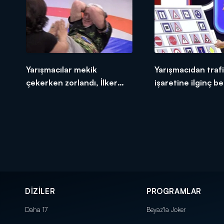
Yarışmacılar mekik
Yarışmacıdan traf
çekerken zorlandı, İlker
işaretine ilginç b
Ayrık’ın şakası güldürdü
DİZİLER
PROGRAMLAR
Daha 17
Beyaz'la Joker