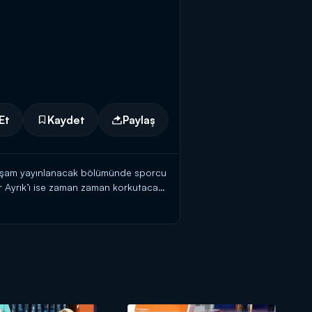
Et
Kaydet
Paylaş
bu akşam yayınlanacak bölümünde sporcu
er Ayrık’ı ise zaman zaman korkutacak.
. Ben Bilmem Eşim Bilir’in kahkaha