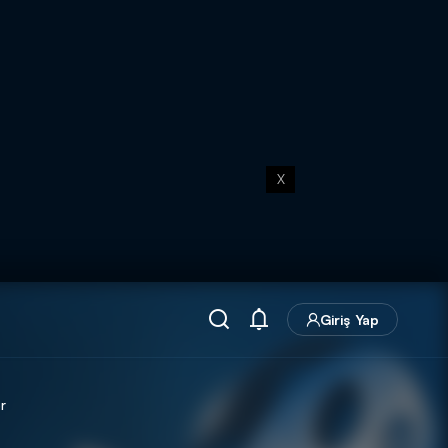
X
Giriş Yap
r