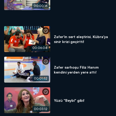
00:00:16
Zafer'in sert eleştirisi, Kübra'ya
sinir krizi geçirtti!
00:06:04
Zafer sarhoşu Filiz Hanım
kendini yerden yere attı!
00:01:52
Yüzü "Beybi" gibi!
00:03:12