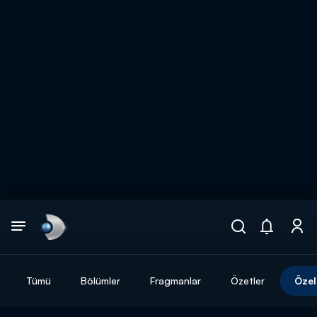
Arama
muhteşem ikili
ARAMA SONUÇLARI
Tümü
Bölümler
Fragmanlar
Özetler
Özel
DİĞER SONUÇLAR