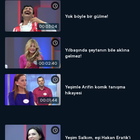
Yok böyle bir gülme!
00:03:04
Yılbaşında şeytanın bile aklına
gelmez!
00:02:40
Yeşimle Arifin komik tanışma
hikayesi
00:01:44
Yeşim Salkım, eşi Hakan Eratik'i