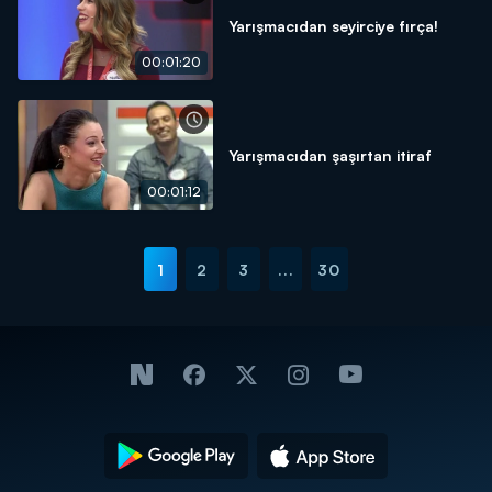
Yarışmacıdan seyirciye fırça!
00:01:20
Yarışmacıdan şaşırtan itiraf
00:01:12
1
2
3
...
30