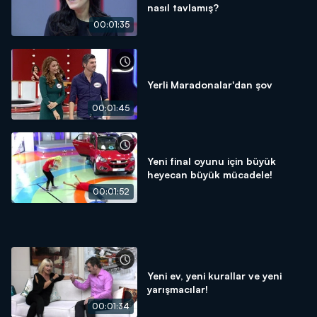
nasıl tavlamış?
00:01:35
Yerli Maradonalar'dan şov
00:01:45
Yeni final oyunu için büyük
heyecan büyük mücadele!
00:01:52
Yeni ev, yeni kurallar ve yeni
yarışmacılar!
00:01:34