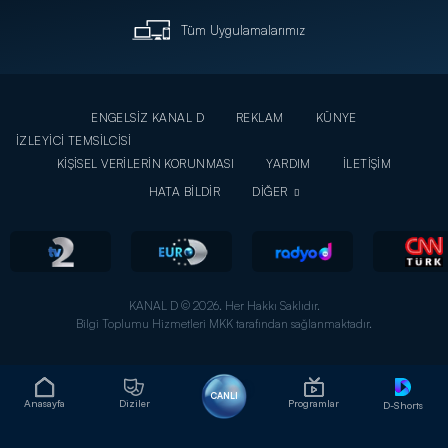
Tüm Uygulamalarımız
ENGELSİZ KANAL D
REKLAM
KÜNYE
İZLEYİCİ TEMSİLCİSİ
KİŞİSEL VERİLERİN KORUNMASI
YARDIM
İLETİŞİM
HATA BİLDİR
DİĞER
KANAL D © 2026. Her Hakkı Saklıdır.
Bilgi Toplumu Hizmetleri MKK tarafından sağlanmaktadır.
CANLI
Anasayfa
Diziler
Programlar
D-Shorts