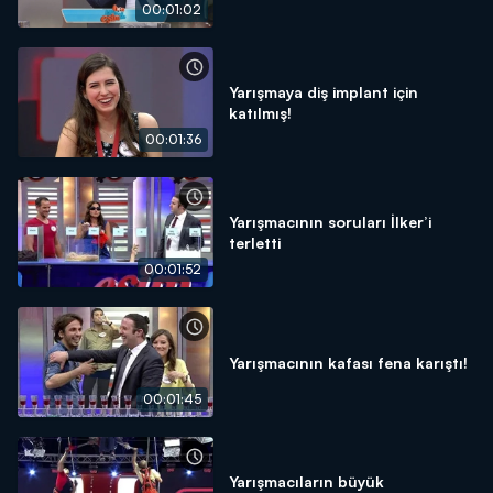
00:01:02
Yarışmaya diş implant için
katılmış!
00:01:36
Yarışmacının soruları İlker’i
terletti
00:01:52
Yarışmacının kafası fena karıştı!
00:01:45
Yarışmacıların büyük