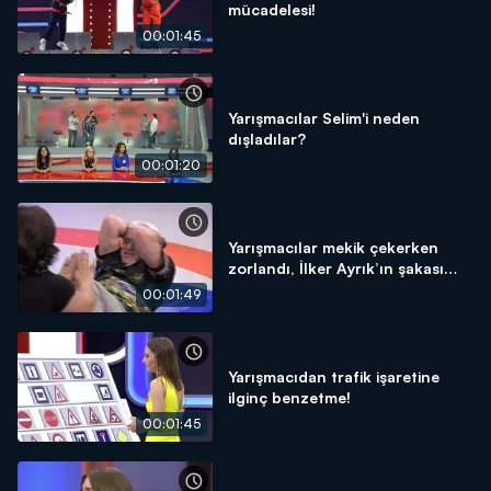
mücadelesi!
00:01:45
Yarışmacılar Selim'i neden
dışladılar?
00:01:20
Yarışmacılar mekik çekerken
zorlandı, İlker Ayrık’ın şakası
güldürdü
00:01:49
Yarışmacıdan trafik işaretine
ilginç benzetme!
00:01:45