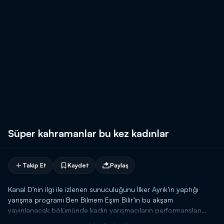
Süper kahramanlar bu kez kadınlar
Takip Et
Kaydet
Paylaş
Kanal D’nin ilgi ile izlenen sunuculuğunu İlker Ayrık’ın yaptığı
yarışma programı Ben Bilmem Eşim Bilir’in bu akşam
yayınlanacak bölümünde kadın yarışmacıların performansları
herkesi şaşırtacak. Daha önce erkeklerin eşlerini kucaklarında