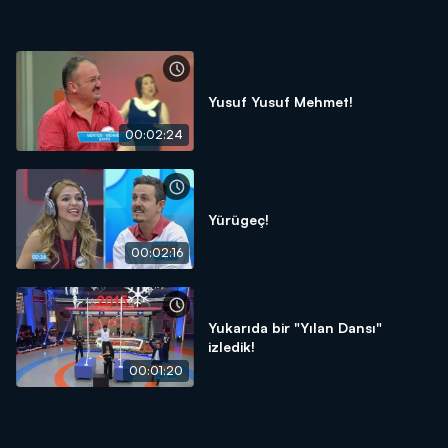
Yusuf Yusuf Mehmet!
00:02:24
Yürügeç!
00:02:16
Yukarıda bir "Yılan Dansı"
izledik!
00:01:20