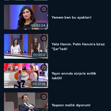
Yemem ben bu ayakları!
00:02:24
Yeliz Hanım, Pelin Hanım'a biraz
"Şar"ladı!
00:01:12
Yayın anında sürpriz evlilik
teklifi!
00:01:36
Yaşasın mallık diyorum!