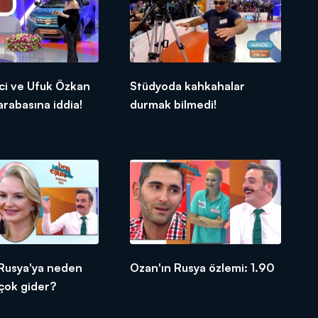
ci ve Ufuk Özkan
Stüdyoda kahkahalar
arabasına iddia!
durmak bilmedi!
 Rusya'ya neden
Ozan'ın Rusya özlemi: 1.90
çok gider?