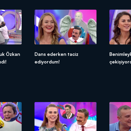
uk Özkan
Dans ederken taciz
Benimley
di!
ediyordum!
çekişiyor