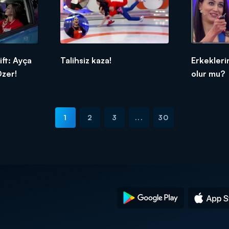
ft: Ayça
Talihsiz kaza!
Erkekleri
Özer!
olur mu?
1
2
3
...
30