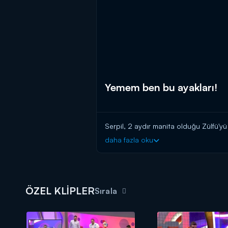
Yemem ben bu ayakları!
Serpil, 2 aydır manita olduğu Zülfü'y
daha fazla oku
ÖZEL KLİPLER
Sırala