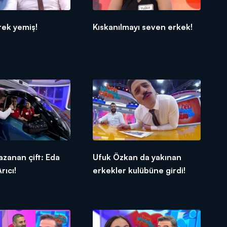
rek yemiş!
Kıskanılmayı seven erkek!
azanan çift: Eda
Ufuk Özkan da yakınan
rıcı!
erkekler kulübüne girdi!