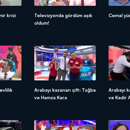
ir krizi
Televizyonda gördüm aşık
Cemal yü
oldum!
vlilik
Arabayı kazanan çift: Tuğba
Arabayı k
ve Hamza Kara
ve Kadir A