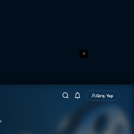
X
Giriş Yap
r