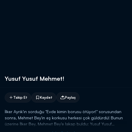
Yusuf Yusuf Mehmet!
Takip Et
Kaydet
Paylaş
İlker Ayrık’ın sorduğu "Evde kimin borusu ötüyor!" sorusundan
sonra, Mehmet Bey'in eş korkusu herkesi çok güldürdü! Bunun
üzerine İlker Bey, Mehmet Bey'e lakap buldu: Yusuf Yusuf
Mehmet!