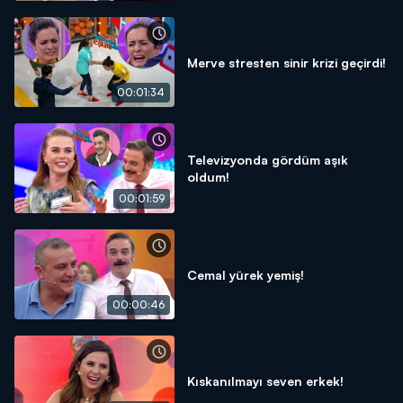
Merve stresten sinir krizi geçirdi!
00:01:34
Televizyonda gördüm aşık
oldum!
00:01:59
Cemal yürek yemiş!
00:00:46
Kıskanılmayı seven erkek!