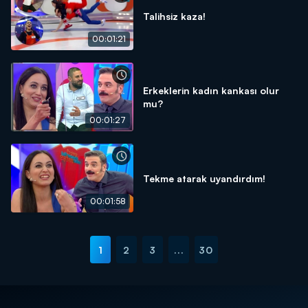
Talihsiz kaza!
00:01:21
Erkeklerin kadın kankası olur
mu?
00:01:27
Tekme atarak uyandırdım!
00:01:58
1
2
3
...
30