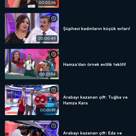
00:00:56
Şüpheci kadınların küçük sırları!
00:00:49
Hamza'dan örnek evlilik teklifi!
00:01:54
Arabayı kazanan çift: Tuğba ve
Hamza Kara
00:01:59
Arabayı kazanan çift: Eda ve