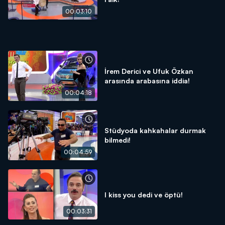
00:03:10
İrem Derici ve Ufuk Özkan
arasında arabasına iddia!
00:04:18
Stüdyoda kahkahalar durmak
bilmedi!
00:04:59
I kiss you dedi ve öptü!
00:03:31