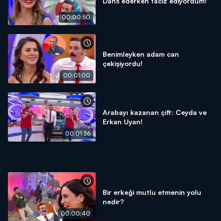
Dans ederken taciz ediyordum!
00:00:50
Benimleyken adam can
çekişiyordu!
00:01:00
Arabayı kazanan çift: Ceyda ve
Erkan Uyan!
00:01:36
Bir erkeği mutlu etmenin yolu
nedir?
00:00:40