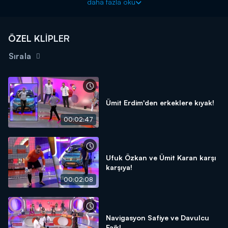
daha fazla oku
ÖZEL KLİPLER
Sırala
Ümit Erdim'den erkeklere kıyak!
00:02:47
Ufuk Özkan ve Ümit Karan karşı
karşıya!
00:02:08
Navigasyon Safiye ve Davulcu
Faik!