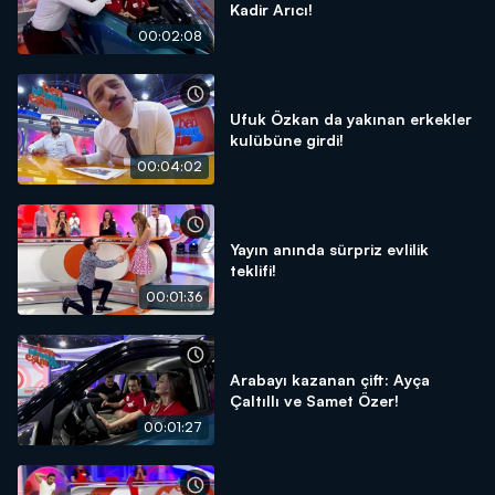
Kadir Arıcı!
00:02:08
Ufuk Özkan da yakınan erkekler
kulübüne girdi!
00:04:02
Yayın anında sürpriz evlilik
teklifi!
00:01:36
Arabayı kazanan çift: Ayça
Çaltıllı ve Samet Özer!
00:01:27