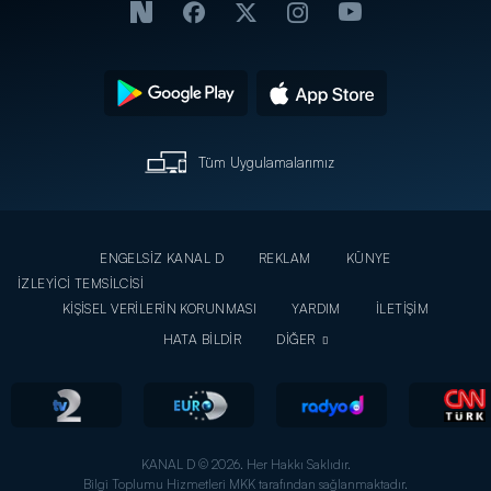
Tüm Uygulamalarımız
ENGELSİZ KANAL D
REKLAM
KÜNYE
İZLEYİCİ TEMSİLCİSİ
KİŞİSEL VERİLERİN KORUNMASI
YARDIM
İLETİŞİM
HATA BİLDİR
DİĞER
KANAL D © 2026. Her Hakkı Saklıdır.
Bilgi Toplumu Hizmetleri MKK tarafından sağlanmaktadır.