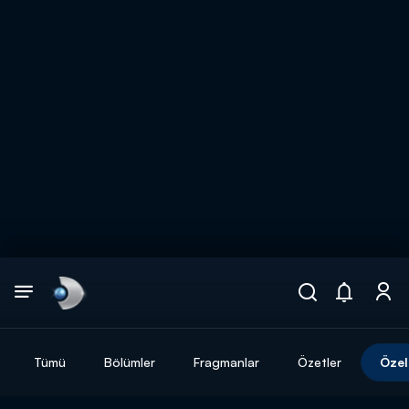
Arama
muhteşem ikili
ARAMA SONUÇLARI
Tümü
Bölümler
Fragmanlar
Özetler
Özel
DİĞER SONUÇLAR