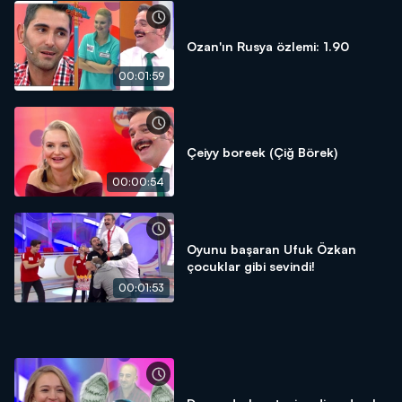
Ozan'ın Rusya özlemi: 1.90
00:01:59
Çeiyy boreek (Çiğ Börek)
00:00:54
Oyunu başaran Ufuk Özkan
çocuklar gibi sevindi!
00:01:53