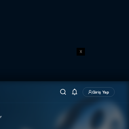
X
Giriş Yap
r