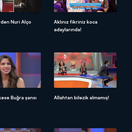
rden Nuri Alço
Aklınız fikriniz koca
adaylarında!
kese Buğra şansı
Allahtan bilezik almamış!