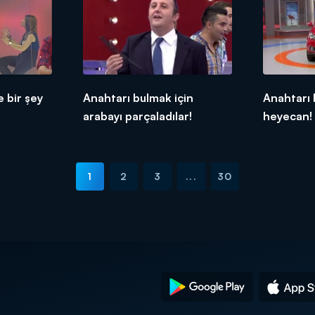
 bir şey
Anahtarı bulmak için
Anahtarı 
arabayı parçaladılar!
heyecan!
1
2
3
...
30