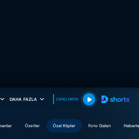
muhteşem ikili
DAHA FAZLA
CANLI YAYIN
I
manlar
Özetler
Özel Klipler
Foto Galeri
Haberle