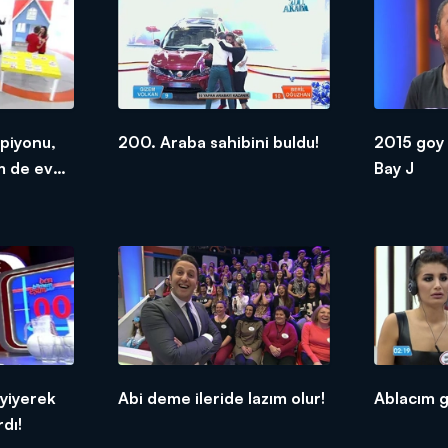
piyonu,
200. Araba sahibini buldu!
2015 goy
m de ev
Bay J
 yiyerek
Abi deme ileride lazım olur!
Ablacım g
dı!