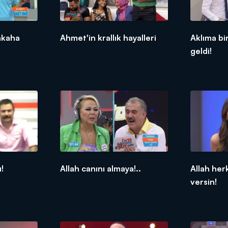
hkaha
Ahmet'in krallık hayalleri
Aklıma bi
geldi!
!
Allah canını almaya!..
Allah her
versin!