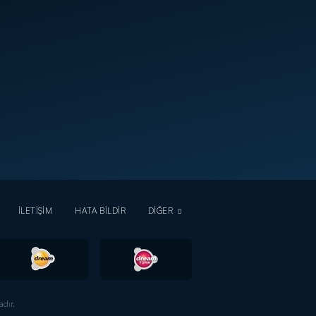
İLETİŞİM
HATA BİLDİR
DİĞER
dır.