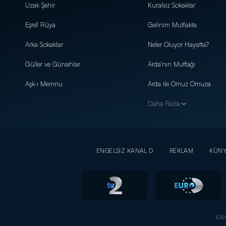
Uzak Şehir
Kuralsız Sokaklar
Eşref Rüya
Gelinim Mutfakta
Arka Sokaklar
Neler Oluyor Hayatta?
Güller ve Günahlar
Arda'nın Mutfağı
Aşk-ı Memnu
Arda ile Omuz Omuza
Daha Fazla
ENGELSİZ KANAL D
REKLAM
KÜN
KAN