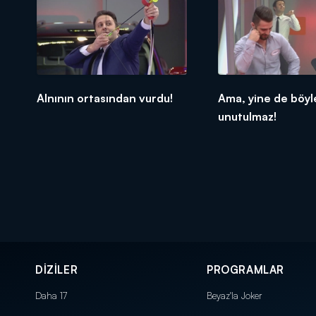
Alnının ortasından vurdu!
Ama, yine de böyle
unutulmaz!
DİZİLER
PROGRAMLAR
Daha 17
Beyaz'la Joker