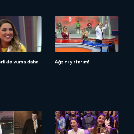
rlikle vursa daha
Ağzını yırtarım!