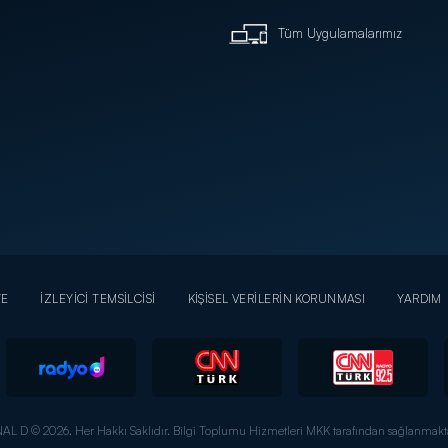
Tüm Uygulamalarımız
YE
İZLEYİCİ TEMSİLCİSİ
KİŞİSEL VERİLERİN KORUNMASI
YARDIM
AL D © 2026. Her Hakkı Saklıdır.
Bilgi Toplumu Hizmetleri MKK tarafından sağlanmakta