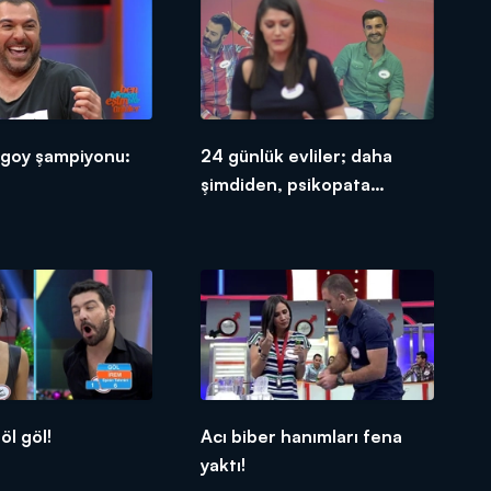
 goy şampiyonu:
24 günlük evliler; daha
şimdiden, psikopata
bağlamışlar!
öl göl!
Acı biber hanımları fena
yaktı!