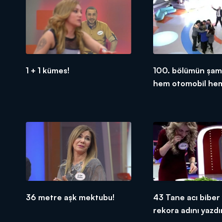
1 + 1 kümes!
100. bölümün şam
hem otomobil he
kazandı!
36 metre aşk mektubu!
43 Tane acı biber
rekora adını yazdır