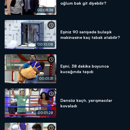
oğlum bak git diyebilir?
00:08:36
Eşiniz 90 saniyede bulaşık
makinasine kaç tabak atabilir?
00:10:08
Eşini, 38 dakika boyunca
kucağında taşıdı
00:01:31
Dansöz kaçtı, yarışmacılar
kovaladı
00:01:28