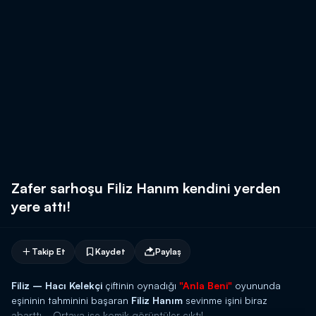
Zafer sarhoşu Filiz Hanım kendini yerden
yere attı!
Takip Et
Kaydet
Paylaş
Filiz – Hacı Kelekçi
çiftinin oynadığı
"Anla Beni"
oyununda
eşininin tahminini başaran
Filiz Hanım
sevinme işini biraz
abarttı... Ortaya ise komik görüntüler çıktı!