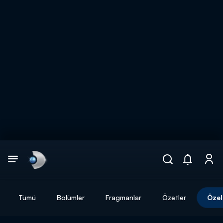
Arama
muhteşem ikili
ARAMA SONUÇLARI
Tümü
Bölümler
Fragmanlar
Özetler
Özel
DİĞER SONUÇLAR