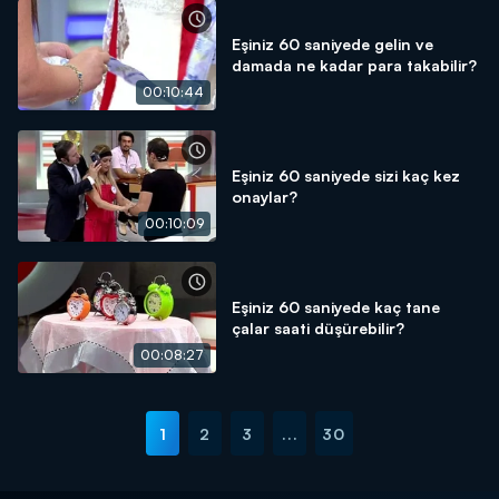
Eşiniz 60 saniyede gelin ve
damada ne kadar para takabilir?
00:10:44
Eşiniz 60 saniyede sizi kaç kez
onaylar?
00:10:09
Eşiniz 60 saniyede kaç tane
çalar saati düşürebilir?
00:08:27
1
2
3
...
30