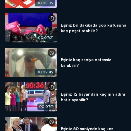
00:08:02
Eşiniz bir dakikada çöp kutusuna
kaç poşet atabilir?
00:07:21
Eşiniz kaç saniye nefessiz
kalabilir?
00:02:42
Eşiniz 12 bayandan kaçının adını
hatırlayabilir?
00:07:11
Eşiniz 60 saniyede kaç kez