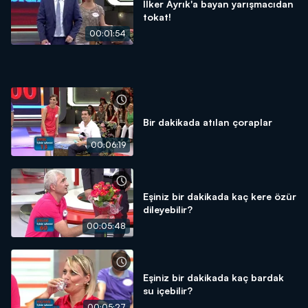
İlker Ayrık'a bayan yarışmacıdan
tokat!
00:01:54
Bir dakikada atılan çoraplar
00:06:19
Eşiniz bir dakikada kaç kere özür
dileyebilir?
00:05:48
Eşiniz bir dakikada kaç bardak
su içebilir?
00:05:27