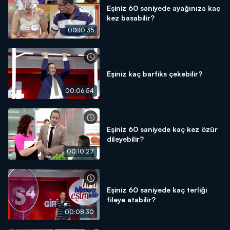
Eşiniz 60 saniyede ayağınıza kaç
kez basabilir?
00:10:35
Eşiniz kaç barfiks çekebilir?
00:06:54
Eşiniz 60 saniyede kaç kez özür
dileyebilir?
00:10:27
Eşiniz 60 saniyede kaç terliği
fileye atabilir?
00:08:30