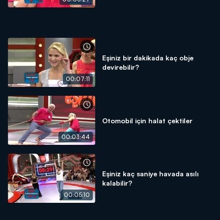
Eşiniz bir dakikada kaç obje
devirebilir?
00:07:11
Otomobil için halat çektiler
00:03:44
Eşiniz kaç saniye havada asılı
kalabilir?
00:05:10