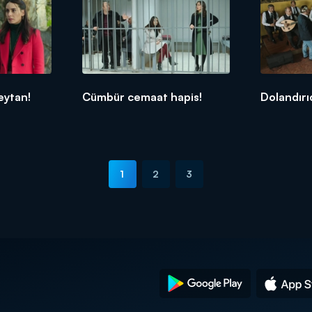
eytan!
Cümbür cemaat hapis!
Dolandırıc
1
2
3