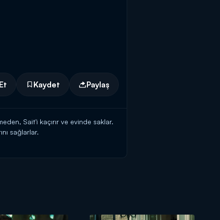
Et
Kaydet
Paylaş
den, Sait'i kaçırır ve evinde saklar.
nı sağlarlar.