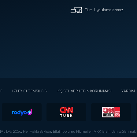
Tüm Uygulamalarımız
YE
İZLEYİCİ TEMSİLCİSİ
KİŞİSEL VERİLERİN KORUNMASI
YARDIM
AL D © 2026. Her Hakkı Saklıdır.
Bilgi Toplumu Hizmetleri MKK tarafından sağlanmakta