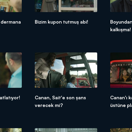
Bizim kupon tutmuş abi!
Boyundan
kalkışma!
tlatıyor!
Canan, Sait'e son şans
Canan'ı k
verecek mi?
üstüne pl