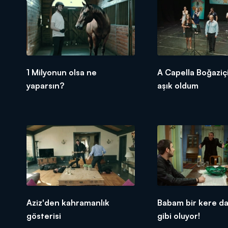
1 Milyonun olsa ne
A Capella Boğaziç
yaparsın?
aşık oldum
Aziz'den kahramanlık
Babam bir kere d
gösterisi
gibi oluyor!