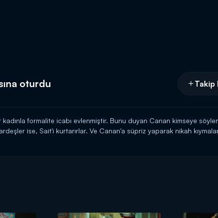
sına oturdu
Takip 
 kadınla formalite icabı evlenmiştir. Bunu duyan Canan kimseye söyleme
ler ise, Sait'i kurtarırlar. Ve Canan'a süpriz yaparak nikah kıymaları