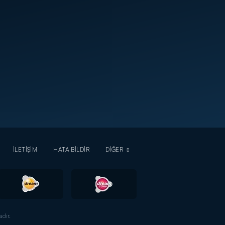
İLETİŞİM
HATA BİLDİR
DİĞER
dır.