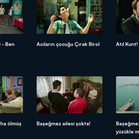
i - Ben
Acıların çocuğu Çırak Birol
Atıl Kunt!
aha ölmüş
Başeğmez ailesi şokta!
Başeğmez
yüzükle i