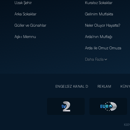
Uzak Şehir
Kuralsız Sokaklar
Arka Sokaklar
Gelinim Mutfakta
Güller ve Günahlar
Neler Oluyor Hayatta?
Aşk-ı Memnu
Arda'nın Mutfağı
Arda ile Omuz Omuza
Daha Fazla
ENGELSİZ KANAL D
REKLAM
KÜN
KAN