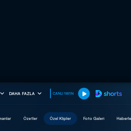
muhteşem ikili
DAHA FAZLA
CANLI YAYIN
I
manlar
Özetler
Özel Klipler
Foto Galeri
Haberle