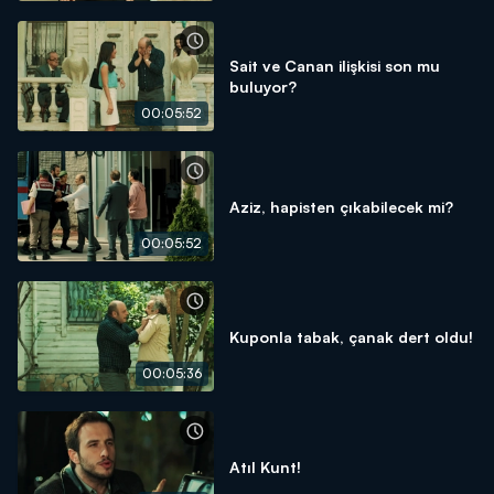
Sait ve Canan ilişkisi son mu
buluyor?
00:05:52
Aziz, hapisten çıkabilecek mi?
00:05:52
Kuponla tabak, çanak dert oldu!
00:05:36
Atıl Kunt!