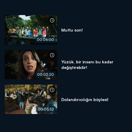
Mutlu son!
00:06:00
Yüzük, bir insanı bu kadar
değiştirebilir!
00:03:20
Dolandırıcılığın böylesi!
00:05:52