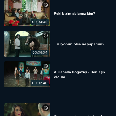
Peki bizim ablamız kim?
00:04:48
1 Milyonun olsa ne yaparsın?
00:05:04
A Capella Boğaziçi - Ben aşık
oldum
00:02:40