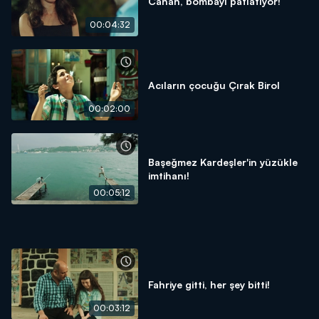
Canan, bombayı patlatıyor!
00:04:32
Acıların çocuğu Çırak Birol
00:02:00
Başeğmez Kardeşler'in yüzükle
imtihanı!
00:05:12
Fahriye gitti, her şey bitti!
00:03:12