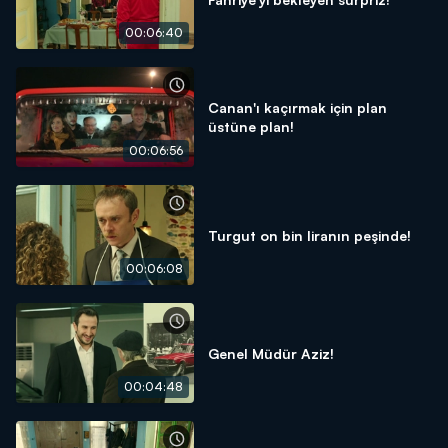
00:06:40
Canan'ı kaçırmak için plan
üstüne plan!
00:06:56
Turgut on bin liranın peşinde!
00:06:08
Genel Müdür Aziz!
00:04:48