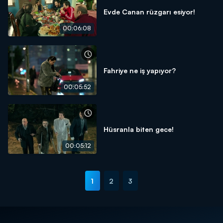
Evde Canan rüzgarı esiyor!
00:06:08
Fahriye ne iş yapıyor?
00:05:52
Hüsranla biten gece!
00:05:12
1
2
3