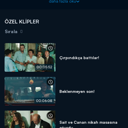
daha fazla oku
kıymalarını sağlarlar.
ÖZEL KLİPLER
Sırala
Çırpındıkça battılar!
00:05:52
Beklenmeyen son!
00:06:08
Sait ve Canan nikah masasına
oturdu