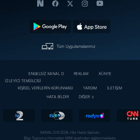
Tüm Uygulamalarımız
ENGELSİZ KANAL D
REKLAM
KÜNYE
İZLEYİCİ TEMSİLCİSİ
KİŞİSEL VERİLERİN KORUNMASI
YARDIM
İLETİŞİM
HATA BİLDİR
DİĞER
KANAL D © 2026. Her Hakkı Saklıdır.
Bilgi Toplumu Hizmetleri MKK tarafından sağlanmaktadır.