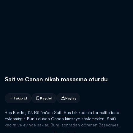
Sait ve Canan nikah masasına oturdu
Takip Et
Kaydet
Paylaş
Beş Kardeş 12. Bölüm'de; Sait, Rus bir kadınla formalite icabı
evlenmiştir. Bunu duyan Canan kimseye söylemeden, Sait'i
kaçırır ve evinde saklar. Bunu sonradan öğrenen Başeğmez
kardeşler ise, Sait'i kurtarırlar. Ve Canan'a süpriz yaparak nikah