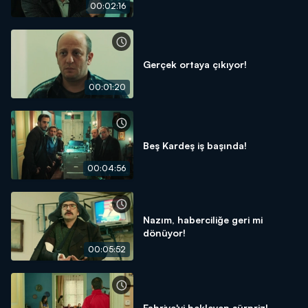
00:02:16
Gerçek ortaya çıkıyor!
00:01:20
Beş Kardeş iş başında!
00:04:56
Nazım, haberciliğe geri mi
dönüyor!
00:05:52
Fahriye'yi bekleyen sürpriz!