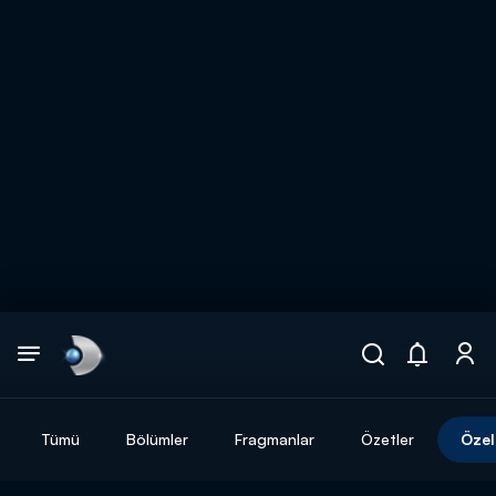
Arama
muhteşem ikili
ARAMA SONUÇLARI
Tümü
Bölümler
Fragmanlar
Özetler
Özel
DİĞER SONUÇLAR