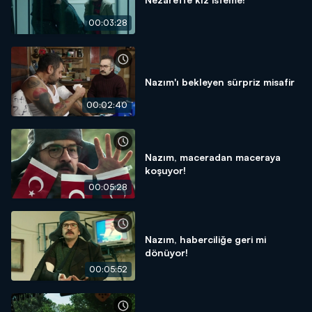
00:03:28
Nazım'ı bekleyen sürpriz misafir
00:02:40
Nazım, maceradan maceraya
koşuyor!
00:05:28
Nazım, haberciliğe geri mi
dönüyor!
00:05:52