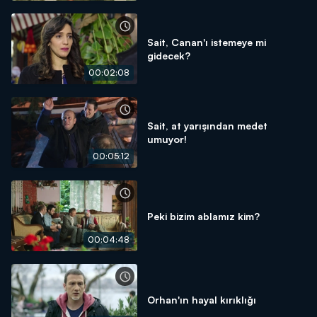
Sait, Canan'ı istemeye mi
gidecek?
00:02:08
Sait, at yarışından medet
umuyor!
00:05:12
Peki bizim ablamız kim?
00:04:48
Orhan'ın hayal kırıklığı