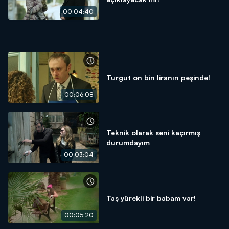
00:04:40
Turgut on bin liranın peşinde!
00:06:08
Teknik olarak seni kaçırmış
durumdayım
00:03:04
Taş yürekli bir babam var!
00:05:20