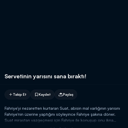
Servetinin yarısını sana bıraktı!
Takip Et
Kaydet
Paylaş
Fahriye'yi nezaretten kurtaran Suat, abisin mal varlığının yarısını
Fahriye'nin üzerine yaptığını söyleyince Fahriye şakına döner.
Suat mirastan vazgeçmesi için Fahriye ile konuşup onu ikna
etmeye çalışıyor.