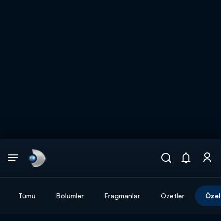
Arama
muhteşem ikili
ARAMA SONUÇLARI
Tümü
Bölümler
Fragmanlar
Özetler
Özel
DİĞER SONUÇLAR