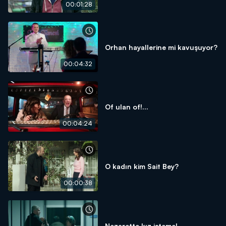
00:01:28
Orhan hayallerine mi kavuşuyor?
00:04:32
Of ulan of!...
00:04:24
O kadın kim Sait Bey?
00:00:38
Nezarette kız isteme!