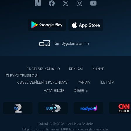
Tüm Uygulamalarımız
ENGELSİZ KANAL D
REKLAM
KÜNYE
İZLEYİCİ TEMSİLCİSİ
KİŞİSEL VERİLERİN KORUNMASI
YARDIM
İLETİŞİM
HATA BİLDİR
DİĞER
KANAL D © 2026. Her Hakkı Saklıdır.
Bilgi Toplumu Hizmetleri MKK tarafından sağlanmaktadır.