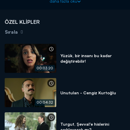
daha fazla oku
ÖZEL KLİPLER
Sırala
Yüzük, bir insanı bu kadar
değiştirebilir!
00:03:20
Unutulan - Cengiz Kurtoğlu
00:04:32
Turgut, Şevval'e hislerini
açıklayacak mı?