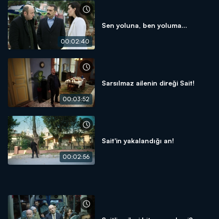
Sen yoluna, ben yoluma...
00:02:40
Sarsılmaz ailenin direği Sait!
00:03:52
Sait'in yakalandığı an!
00:02:56