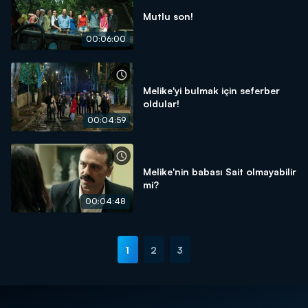
Mutlu son!
00:06:00
Melike'yi bulmak için seferber
oldular!
00:04:59
Melike'nin babası Sait olmayabilir
mi?
00:04:48
1
2
3