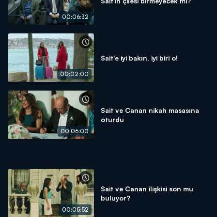
Sait'in çilesi bitmeyecek mi?
00:06:32
Sait'e iyi bakın, iyi biri o!
00:02:00
Sait ve Canan nikah masasına
oturdu
00:06:00
Sait ve Canan ilişkisi son mu
buluyor?
00:05:52