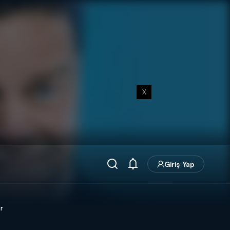
X
Giriş Yap
r