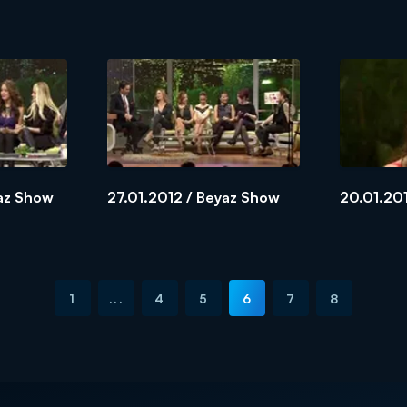
az Show
27.01.2012 / Beyaz Show
20.01.20
1
...
4
5
6
7
8