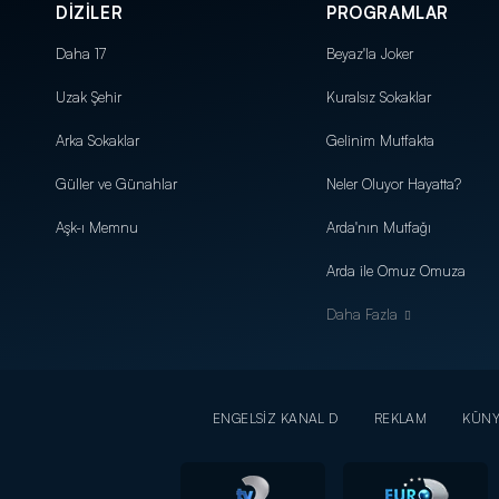
DİZİLER
PROGRAMLAR
Daha 17
Beyaz'la Joker
Uzak Şehir
Kuralsız Sokaklar
Arka Sokaklar
Gelinim Mutfakta
Güller ve Günahlar
Neler Oluyor Hayatta?
Aşk-ı Memnu
Arda'nın Mutfağı
Arda ile Omuz Omuza
Daha Fazla
ENGELSİZ KANAL D
REKLAM
KÜN