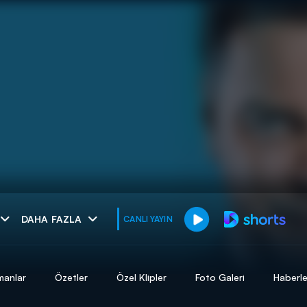
muhteşem ikili
DAHA FAZLA
CANLI YAYIN
I
manlar
Özetler
Özel Klipler
Foto Galeri
Haberle