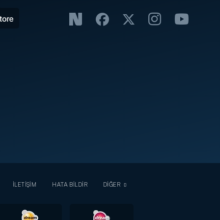
İLETİŞİM
HATA BİLDİR
DİĞER