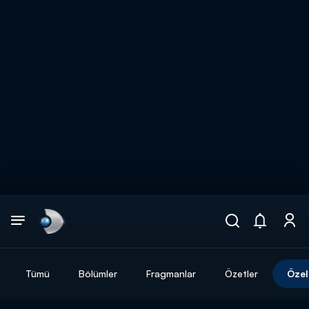
Arama
muhteşem ikili
ARAMA SONUÇLARI
Tümü
Bölümler
Fragmanlar
Özetler
Özel
DİĞER SONUÇLAR