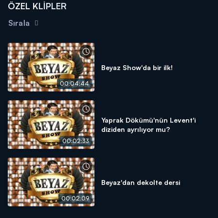
ÖZEL KLİPLER
Sırala
Beyaz Show'da bir ilk!
00:04:44
Yaprak Dökümü'nün Levent'i
diziden ayrılıyor mu?
00:02:33
Beyaz'dan dekolte dersi
00:02:09