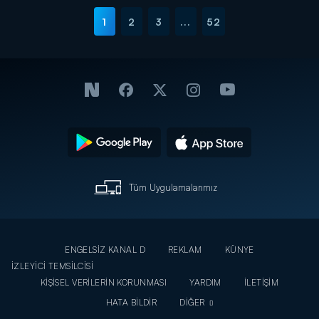
1
2
3
...
52
Tüm Uygulamalarımız
ENGELSİZ KANAL D
REKLAM
KÜNYE
İZLEYİCİ TEMSİLCİSİ
KİŞİSEL VERİLERİN KORUNMASI
YARDIM
İLETİŞİM
HATA BİLDİR
DİĞER