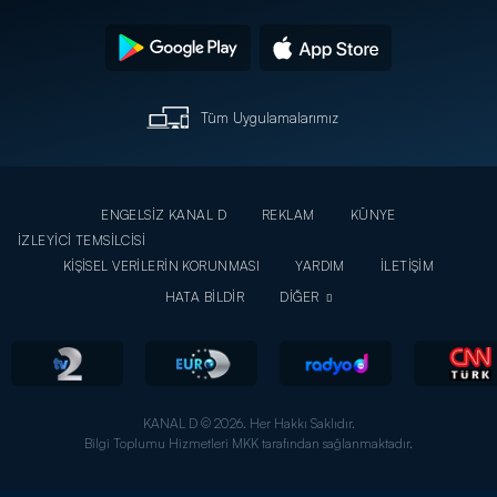
Tüm Uygulamalarımız
ENGELSİZ KANAL D
REKLAM
KÜNYE
İZLEYİCİ TEMSİLCİSİ
KİŞİSEL VERİLERİN KORUNMASI
YARDIM
İLETİŞİM
HATA BİLDİR
DİĞER
KANAL D © 2026. Her Hakkı Saklıdır.
Bilgi Toplumu Hizmetleri MKK tarafından sağlanmaktadır.