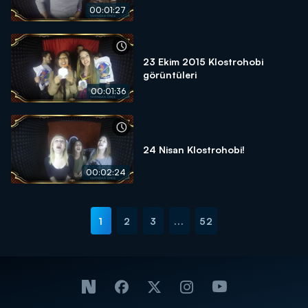
00:01:27
23 Ekim 2015 Klostrohobi
görüntüleri
00:01:36
24 Nisan Klostrohobi!
00:02:24
1
2
3
...
52