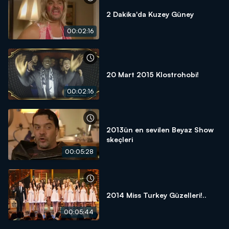
2 Dakika'da Kuzey Güney
00:02:16
20 Mart 2015 Klostrohobi!
00:02:16
2013ün en sevilen Beyaz Show
skeçleri
00:05:28
2014 Miss Turkey Güzelleri!..
00:05:44