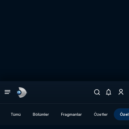
Arama
muhteşem ikili
ARAMA SONUÇLARI
Tümü
Bölümler
Fragmanlar
Özetler
Özel
DİĞER SONUÇLAR