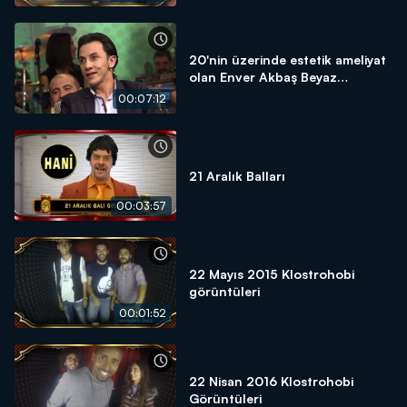
20'nin üzerinde estetik ameliyat
olan Enver Akbaş Beyaz
Show'daydı!
00:07:12
21 Aralık Balları
00:03:57
22 Mayıs 2015 Klostrohobi
görüntüleri
00:01:52
22 Nisan 2016 Klostrohobi
Görüntüleri