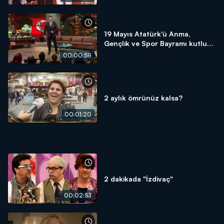
19 Mayıs Atatürk'ü Anma,
Gençlik ve Spor Bayramı kutlu
olsun!
00:00:58
2 aylık ömrünüz kalsa?
00:01:20
2 dakikada "İzdivaç"
00:02:53