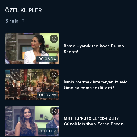
ÖZEL KLİPLER
Sırala
Beste Uyanık'tan Koca Bulma
Sanatı!
00:06:04
İsmini vermek istemeyen izleyici
kime evlenme teklif etti?
00:02:55
Miss Turkuaz Europe 2017
Güzeli Mihriban Zeren Beyaz
Show'daydı!
00:01:07