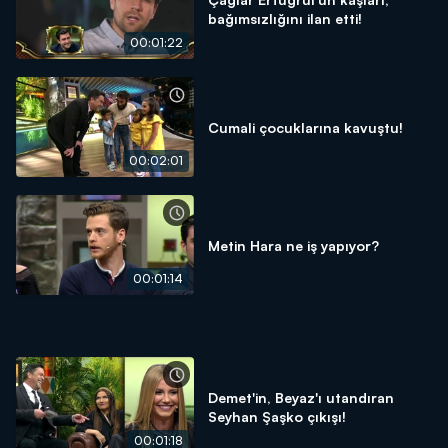
bağımsızlığını ilan etti!
00:01:22
Cumali çocuklarına kavuştu!
00:02:01
Metin Hara ne iş yapıyor?
00:01:14
Demet'in, Beyaz'ı utandıran
Seyhan Şaşko çıkışı!
00:01:18