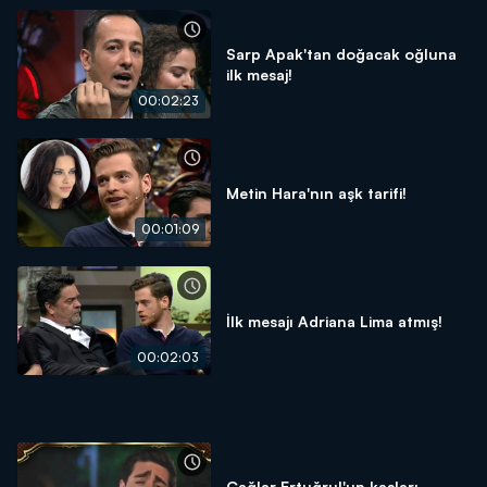
Sarp Apak'tan doğacak oğluna
ilk mesaj!
00:02:23
Metin Hara'nın aşk tarifi!
00:01:09
İlk mesajı Adriana Lima atmış!
00:02:03
Çağlar Ertuğrul'un kaşları,