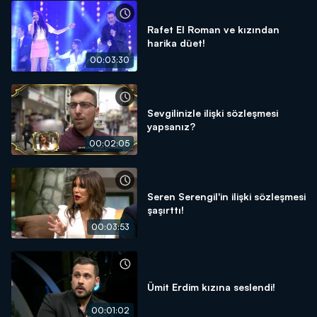
Rafet El Roman ve kızından
harika düet!
00:03:30
Sevgilinizle ilişki sözleşmesi
yapsanız?
00:02:05
Seren Serengil'in ilişki sözleşmesi
şaşırttı!
00:03:53
Ümit Erdim kızına seslendi!
00:01:02