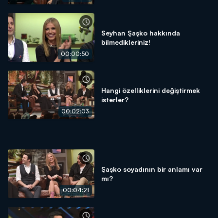
Seyhan Şaşko hakkında
bilmedikleriniz!
00:00:50
Hangi özelliklerini değiştirmek
isterler?
00:02:03
Şaşko soyadının bir anlamı var
mı?
00:04:21