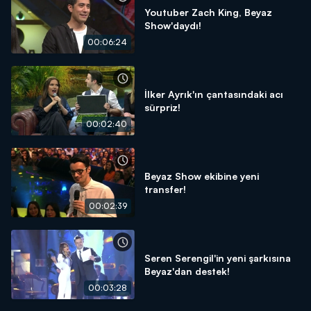
Youtuber Zach King, Beyaz
Show'daydı!
00:06:24
İlker Ayrık'ın çantasındaki acı
sürpriz!
00:02:40
Beyaz Show ekibine yeni
transfer!
00:02:39
Seren Serengil'in yeni şarkısına
Beyaz'dan destek!
00:03:28