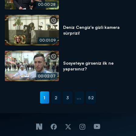
00:00:28
Deniz Cengiz'e gizli kamera
sürprizi!
00:01:09
Sosyeteye girseniz ilk ne
yaparsınız?
00:02:07
1
2
3
...
52