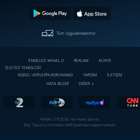
Tüm Uygulamalarımız
ENGELSİZ KANAL D
REKLAM
KÜNYE
İZLEYİCİ TEMSİLCİSİ
KİŞİSEL VERİLERİN KORUNMASI
YARDIM
İLETİŞİM
HATA BİLDİR
DİĞER
KANAL D © 2026. Her Hakkı Saklıdır.
Bilgi Toplumu Hizmetleri MKK tarafından sağlanmaktadır.