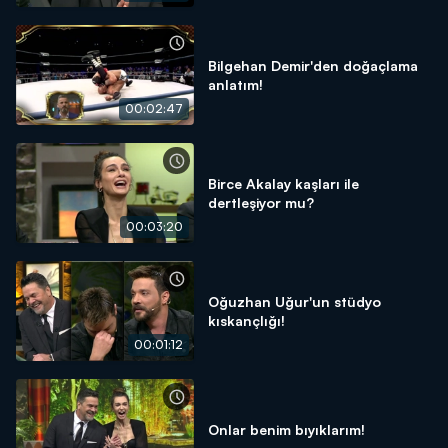
Bilgehan Demir'den doğaçlama
anlatım!
00:02:47
Birce Akalay kaşları ile
dertleşiyor mu?
00:03:20
Oğuzhan Uğur'un stüdyo
kıskançlığı!
00:01:12
Onlar benim bıyıklarım!