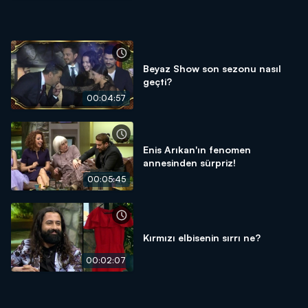
Beyaz Show son sezonu nasıl
geçti?
00:04:57
Enis Arıkan'ın fenomen
annesinden sürpriz!
00:05:45
Kırmızı elbisenin sırrı ne?
00:02:07