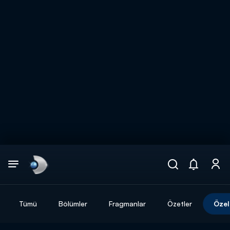
Arama
muhteşem ikili
ARAMA SONUÇLARI
Tümü
Bölümler
Fragmanlar
Özetler
Özel
DİĞER SONUÇLAR