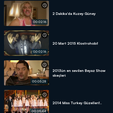
2 Dakika'da Kuzey Güney
00:02:16
20 Mart 2015 Klostrohobi!
00:02:16
2013ün en sevilen Beyaz Show
skeçleri
00:05:28
2014 Miss Turkey Güzelleri!..
00:05:44