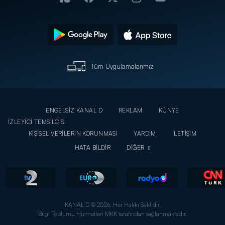
Tüm Uygulamalarımız
ENGELSİZ KANAL D
REKLAM
KÜNYE
İZLEYİCİ TEMSİLCİSİ
KİŞİSEL VERİLERİN KORUNMASI
YARDIM
İLETİŞİM
HATA BİLDİR
DİĞER
KANAL D © 2026. Her Hakkı Saklıdır.
Bilgi Toplumu Hizmetleri MKK tarafından sağlanmaktadır.