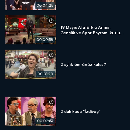
00:04:25
19 Mayıs Atatürk'ü Anma,
Gençlik ve Spor Bayramı kutlu
olsun!
00:00:58
2 aylık ömrünüz kalsa?
00:01:20
2 dakikada "İzdivaç"
00:02:53