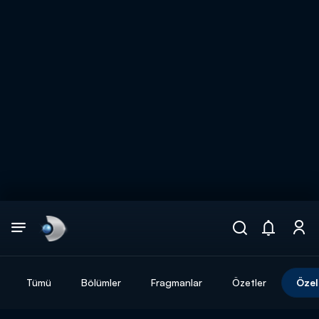
Arama
muhteşem ikili
ARAMA SONUÇLARI
Tümü
Bölümler
Fragmanlar
Özetler
Özel
DİĞER SONUÇLAR