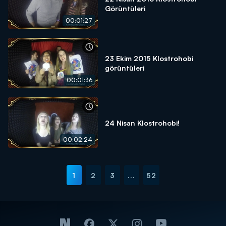
Görüntüleri
00:01:27
23 Ekim 2015 Klostrohobi
görüntüleri
00:01:36
24 Nisan Klostrohobi!
00:02:24
1
2
3
...
52