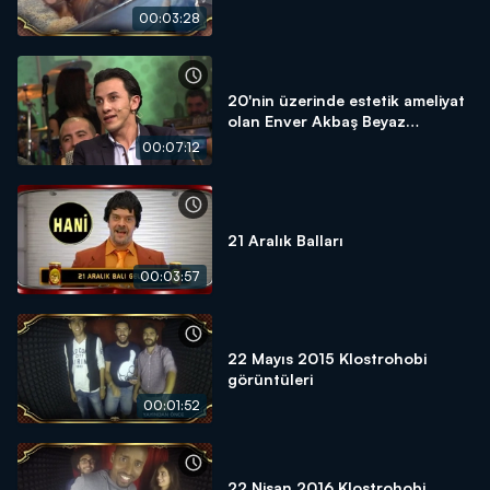
00:03:28
20'nin üzerinde estetik ameliyat
olan Enver Akbaş Beyaz
Show'daydı!
00:07:12
21 Aralık Balları
00:03:57
22 Mayıs 2015 Klostrohobi
görüntüleri
00:01:52
22 Nisan 2016 Klostrohobi