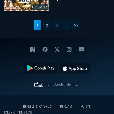
00:02:09
1
2
3
...
52
Tüm Uygulamalarımız
ENGELSİZ KANAL D
REKLAM
KÜNYE
İZLEYİCİ TEMSİLCİSİ