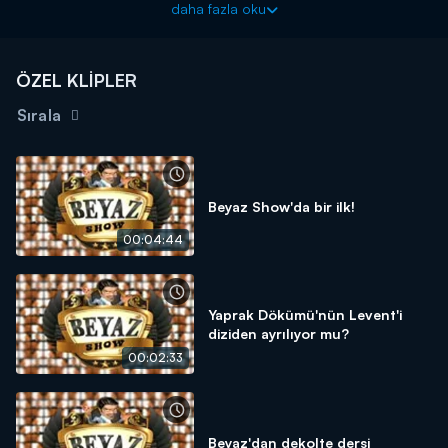
daha fazla oku
ÖZEL KLİPLER
Sırala
Beyaz Show'da bir ilk!
00:04:44
Yaprak Dökümü'nün Levent'i
diziden ayrılıyor mu?
00:02:33
Beyaz'dan dekolte dersi