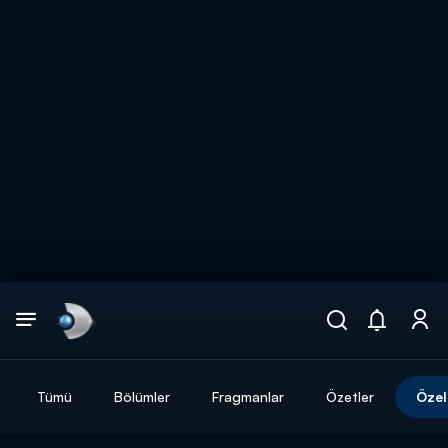
Arama
muhteşem ikili
ARAMA SONUÇLARI
Tümü
Bölümler
Fragmanlar
Özetler
Özel
DİĞER SONUÇLAR