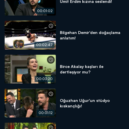
Ümit Erdim kızına seslendi!
00:01:02
Bilgehan Demir'den doğaçlama
anlatım!
00:02:47
Birce Akalay kaşları ile
dertleşiyor mu?
00:03:20
Oğuzhan Uğur'un stüdyo
kıskançlığı!
00:01:12