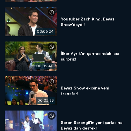
Youtuber Zach King, Beyaz
Show'daydı!
00:06:24
İlker Ayrık'ın çantasındaki acı
sürpriz!
00:02:40
Beyaz Show ekibine yeni
transfer!
00:02:39
Seren Serengil'in yeni şarkısına
Beyaz'dan destek!