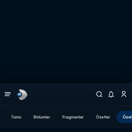
Arama
muhteşem ikili
ARAMA SONUÇLARI
Tümü
Bölümler
Fragmanlar
Özetler
Özel
DİĞER SONUÇLAR