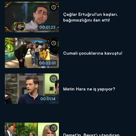
Çağlar Ertuğrul'un kaşları,
bağımsızlığını ilan etti!
00:01:22
Cumali çocuklarına kavuştu!
00:02:01
Metin Hara ne iş yapıyor?
00:01:14
Demet'in, Beyaz'ı utandıran