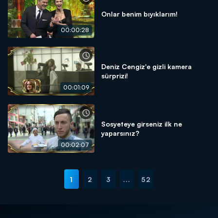
Onlar benim bıyıklarım!
00:00:28
Deniz Cengiz'e gizli kamera
sürprizi!
00:01:09
Sosyeteye girseniz ilk ne
yaparsınız?
00:02:07
1
2
3
...
52