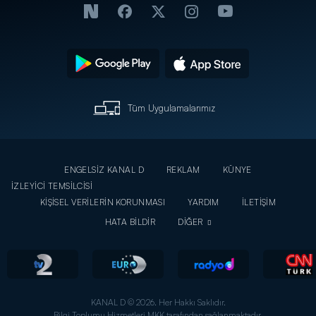
Tüm Uygulamalarımız
ENGELSİZ KANAL D
REKLAM
KÜNYE
İZLEYİCİ TEMSİLCİSİ
KİŞİSEL VERİLERİN KORUNMASI
YARDIM
İLETİŞİM
HATA BİLDİR
DİĞER
KANAL D © 2026. Her Hakkı Saklıdır.
Bilgi Toplumu Hizmetleri MKK tarafından sağlanmaktadır.