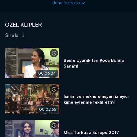
daha fazla oku
ÖZEL KLİPLER
Sırala
Beste Uyanık'tan Koca Bulma
Sanatı!
00:06:04
İsmini vermek istemeyen izleyici
kime evlenme teklif etti?
00:02:55
Miss Turkuaz Europe 2017