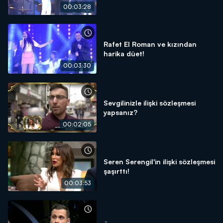
00:03:28
Rafet El Roman ve kızından
harika düet!
00:03:30
Sevgilinizle ilişki sözleşmesi
yapsanız?
00:02:05
Seren Serengil'in ilişki sözleşmesi
şaşırttı!
00:03:53