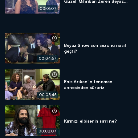
Güzeli Mihriban Zeren Beyaz
Show'daydı!
00:01:07
Beyaz Show son sezonu nasıl
geçti?
00:04:57
Enis Arıkan'ın fenomen
annesinden sürpriz!
00:05:45
Kırmızı elbisenin sırrı ne?
00:02:07