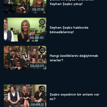
Seyhan Şaşko çıkışı!
00:01:18
Seyhan Şaşko hakkında
bilmedikleriniz!
00:00:50
Hangi özelliklerini değiştirmek
isterler?
00:02:03
Şaşko soyadının bir anlamı var
mı?
00:04:21