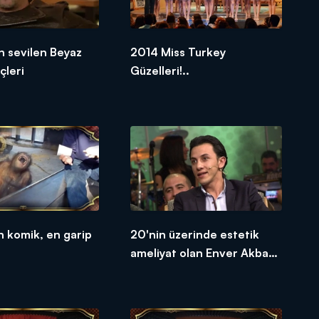
n sevilen Beyaz
2014 Miss Turkey
çleri
Güzelleri!..
n komik, en garip
20'nin üzerinde estetik
ameliyat olan Enver Akbaş
Beyaz Show'daydı!