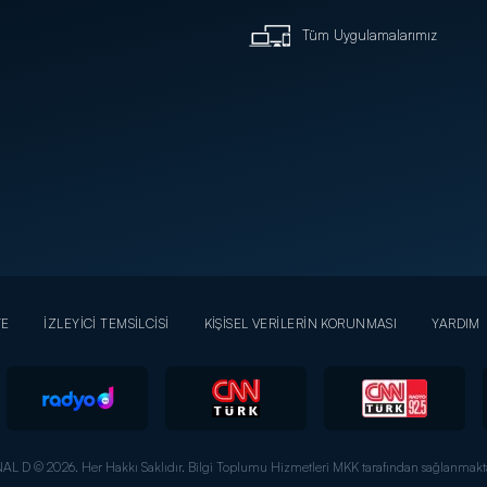
Tüm Uygulamalarımız
YE
İZLEYİCİ TEMSİLCİSİ
KİŞİSEL VERİLERİN KORUNMASI
YARDIM
AL D © 2026. Her Hakkı Saklıdır.
Bilgi Toplumu Hizmetleri MKK tarafından sağlanmakta