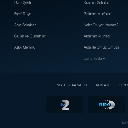
Uzak Şehir
Kuralsız Sokaklar
Eşref Rüya
Gelinim Mutfakta
Arka Sokaklar
Neler Oluyor Hayatta?
Güller ve Günahlar
Arda'nın Mutfağı
Aşk-ı Memnu
Arda ile Omuz Omuza
Daha Fazla
ENGELSİZ KANAL D
REKLAM
KÜN
KAN