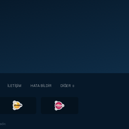
İLETİŞİM
HATA BİLDİR
DİĞER
dır.