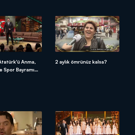
Atatürk'ü Anma,
2 aylık ömrünüz kalsa?
e Spor Bayramı
n!