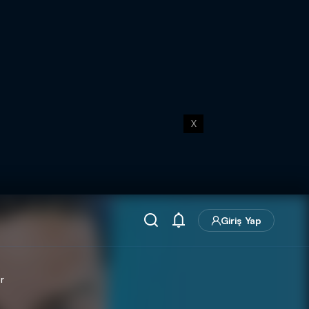
X
Giriş Yap
r