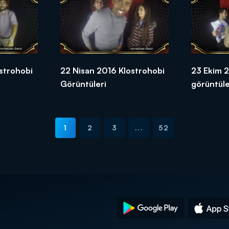
strohobi
22 Nisan 2016 Klostrohobi
23 Ekim 2
Görüntüleri
görüntüle
1
2
3
...
52