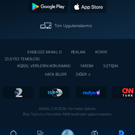
Tüm Uygulamalarımız
ENGELSİZ KANAL D
REKLAM
KÜNYE
İZLEYİCİ TEMSİLCİSİ
KİŞİSEL VERİLERİN KORUNMASI
YARDIM
İLETİŞİM
HATA BİLDİR
DİĞER
KANAL D © 2026. Her Hakkı Saklıdır.
Bilgi Toplumu Hizmetleri MKK tarafından sağlanmaktadır.