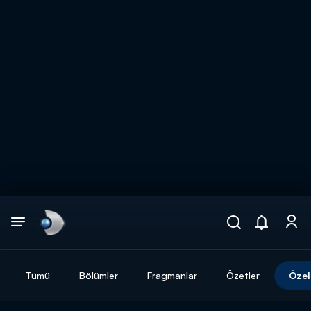
Arama
muhteşem ikili
ARAMA SONUÇLARI
Tümü
Bölümler
Fragmanlar
Özetler
Özel
DİĞER SONUÇLAR