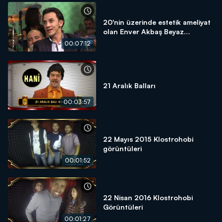
20'nin üzerinde estetik ameliyat
olan Enver Akbaş Beyaz
Show'daydı!
00:07:12
21 Aralık Balları
00:03:57
22 Mayıs 2015 Klostrohobi
görüntüleri
00:01:52
22 Nisan 2016 Klostrohobi
Görüntüleri
00:01:27