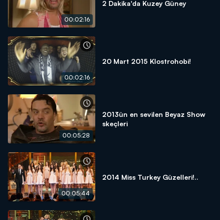
2 Dakika'da Kuzey Güney
00:02:16
20 Mart 2015 Klostrohobi!
00:02:16
2013ün en sevilen Beyaz Show
skeçleri
00:05:28
2014 Miss Turkey Güzelleri!..
00:05:44