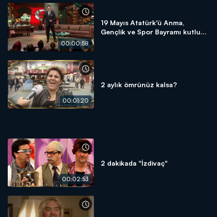
19 Mayıs Atatürk'ü Anma,
Gençlik ve Spor Bayramı kutlu
olsun!
00:00:58
2 aylık ömrünüz kalsa?
00:01:20
2 dakikada "İzdivaç"
00:02:53