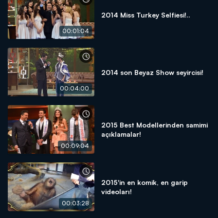
2014 Miss Turkey Selfiesi!..
00:01:04
2014 son Beyaz Show seyircisi!
00:04:00
2015 Best Modellerinden samimi
açıklamalar!
00:09:04
2015'in en komik, en garip
videoları!
00:03:28