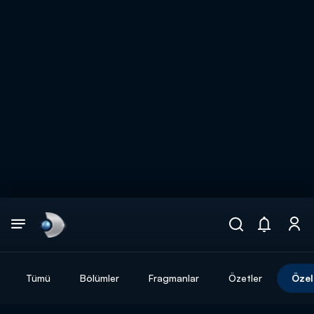
Arama
muhteşem ikili
ARAMA SONUÇLARI
Tümü
Bölümler
Fragmanlar
Özetler
Özel
DİĞER SONUÇLAR