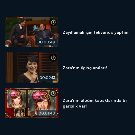
Zayıflamak için tekvando yaptım!
00:00:48
Zara'nın ilginç anıları!
00:02:13
Zara'nın albüm kapaklarında bir
gariplik var!
00:01:40