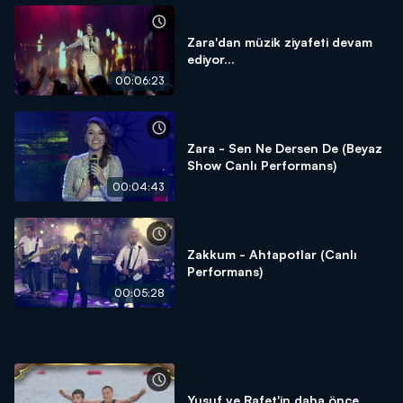
Zara'dan müzik ziyafeti devam
ediyor...
00:06:23
Zara - Sen Ne Dersen De (Beyaz
Show Canlı Performans)
00:04:43
Zakkum - Ahtapotlar (Canlı
Performans)
00:05:28
Yusuf ve Rafet'in daha önce