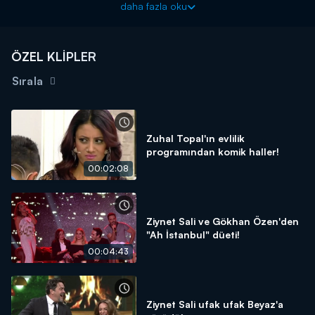
daha fazla oku
ÖZEL KLİPLER
Sırala
Zuhal Topal'ın evlilik
programından komik haller!
00:02:08
Ziynet Sali ve Gökhan Özen'den
"Ah İstanbul" düeti!
00:04:43
Ziynet Sali ufak ufak Beyaz'a