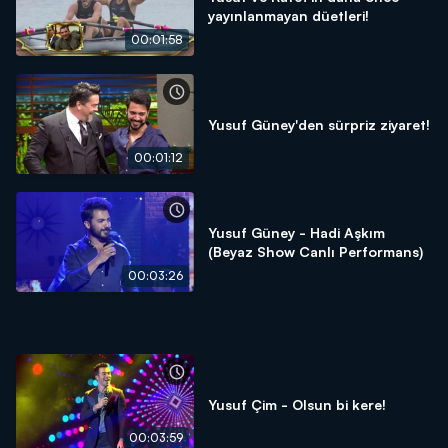
yayınlanmayan düetleri!
00:01:58
Yusuf Güney'den sürpriz ziyaret!
00:01:12
Yusuf Güney - Hadi Aşkım
(Beyaz Show Canlı Performans)
00:03:26
Yusuf Çim - Olsun bi kere!
00:03:59