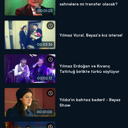
sahnelere mi transfer olacak?
00:01:25
Yılmaz Vural, Beyaz'a kız isterse!
00:03:36
Yılmaz Erdoğan ve Kıvanç
Tatlıtuğ birlikte türkü söylüyor
00:02:17
Yıldız'ın bahtsız kaderi! - Beyaz
Show
00:01:00