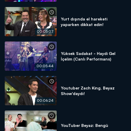
Yurt dışında el hareketi
yaparken dikkat edin!
00:05:07
Yüksek Sadakat - Haydi Gel
İçelim (Canlı Performans)
00:05:44
Youtuber Zach King, Beyaz
Show'daydı!
00:06:24
YouTuber Beyaz: Bengü