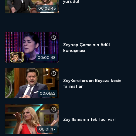
yürüdü!
00:02:45
Zeynep Çamcının ödül
konuşması
00:00:48
ZeyKercilerden Beyaza kesin
talimatlar
00:01:52
Zayıflamanın tek ilacı var!
00:01:47