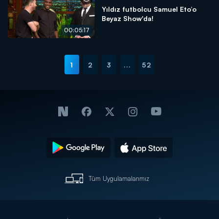
Yıldız futbolcu Samuel Eto’o
Beyaz Show'da!
00:05:17
1
2
3
...
52
Tüm Uygulamalarımız