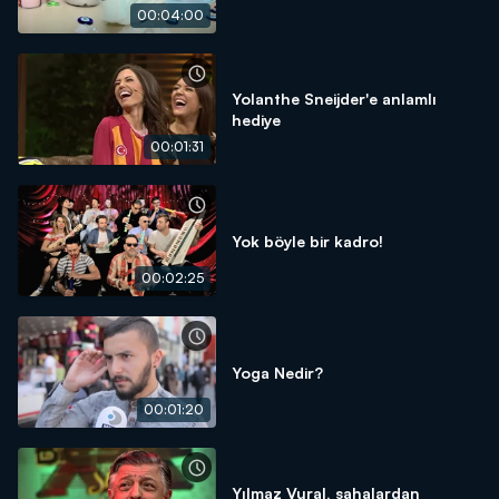
00:04:00
Yolanthe Sneijder'e anlamlı
hediye
00:01:31
Yok böyle bir kadro!
00:02:25
Yoga Nedir?
00:01:20
Yılmaz Vural, sahalardan