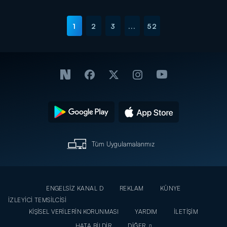
1
2
3
...
52
Tüm Uygulamalarımız
ENGELSİZ KANAL D
REKLAM
KÜNYE
İZLEYİCİ TEMSİLCİSİ
KİŞİSEL VERİLERİN KORUNMASI
YARDIM
İLETİŞİM
HATA BİLDİR
DİĞER