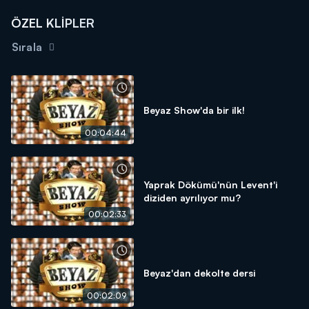
ÖZEL KLİPLER
Sırala
Beyaz Show'da bir ilk!
00:04:44
Yaprak Dökümü'nün Levent'i
diziden ayrılıyor mu?
00:02:33
Beyaz'dan dekolte dersi
00:02:09