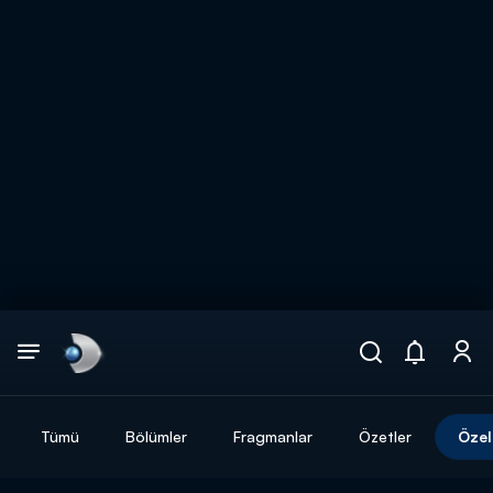
Arama
muhteşem ikili
ARAMA SONUÇLARI
Tümü
Bölümler
Fragmanlar
Özetler
Özel
DİĞER SONUÇLAR